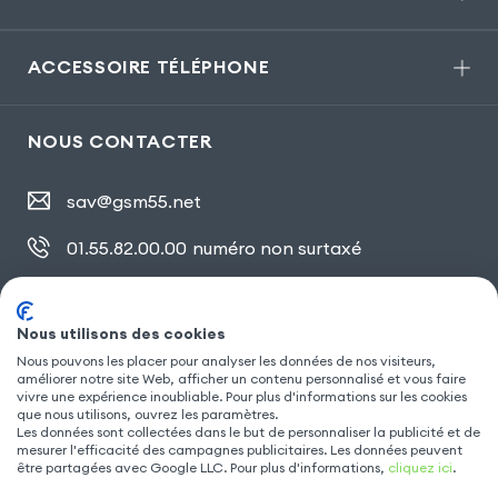
ACCESSOIRE TÉLÉPHONE
NOUS CONTACTER
sav@gsm55.net
01.55.82.00.00
numéro non surtaxé
30, bis rue Girard
,
93100 Montreuil
Nous utilisons des cookies
Nous pouvons les placer pour analyser les données de nos visiteurs,
améliorer notre site Web, afficher un contenu personnalisé et vous faire
SUIVEZ NOUS
vivre une expérience inoubliable. Pour plus d'informations sur les cookies
que nous utilisons, ouvrez les paramètres.
Les données sont collectées dans le but de personnaliser la publicité et de
mesurer l'efficacité des campagnes publicitaires. Les données peuvent
être partagées avec Google LLC. Pour plus d'informations,
cliquez ici
.