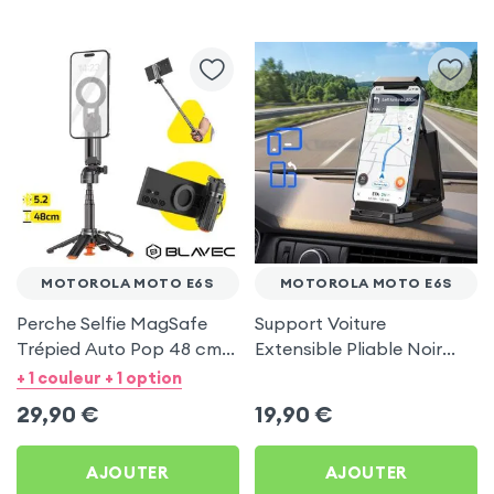
MOTOROLA MOTO E6S
MOTOROLA MOTO E6S
Perche Selfie MagSafe
Support Voiture
Trépied Auto Pop 48 cm
Extensible Pliable Noir
Noir pour Motorola Moto
Carbone pour Motorola
+ 1 couleur + 1 option
E6s
Moto E6s
29,90
€
19,90
€
AJOUTER
AJOUTER