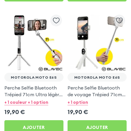
MOTOROLA MOTO E6S
MOTOROLA MOTO E6S
Perche Selfie Bluetooth
Perche Selfie Bluetooth
Trépied 71cm Ultra légère
de voyage Trépied 71cm -
Blanc pour Motorola
Blanc pour Motorola
+ 1 couleur + 1 option
+ 1 option
Moto E6s
Moto E6s
19,90
€
19,90
€
AJOUTER
AJOUTER