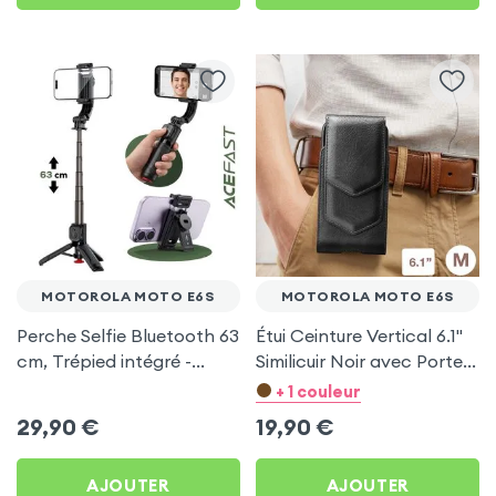
MOTOROLA MOTO E6S
MOTOROLA MOTO E6S
Perche Selfie Bluetooth 63
Étui Ceinture Vertical 6.1''
cm, Trépied intégré -
Similicuir Noir avec Porte
Acefast pour Motorola
carte pour Motorola
+ 1 couleur
Moto E6s
Moto E6s
29,90
€
19,90
€
AJOUTER
AJOUTER