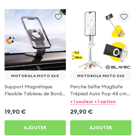
MOTOROLA MOTO E6S
MOTOROLA MOTO E6S
Support Magnétique
Perche Selfie MagSafe
Flexible Tableau de Bord
Trépied Auto Pop 48 cm
et Écran central pour
Blanc pour Motorola
+ 1 couleur + 1 option
Motorola Moto E6s
Moto E6s
19,90
€
29,90
€
AJOUTER
AJOUTER