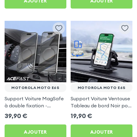
AJOUTER
AJOUTER
MOTOROLA MOTO E6S
MOTOROLA MOTO E6S
Support Voiture MagSafe
Support Voiture Ventouse
à double fixation -
Tableau de bord Noir pour
Acefast pour Motorola
Motorola Moto E6s
39,90
€
19,90
€
Moto E6s
AJOUTER
AJOUTER