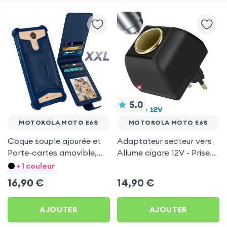
5.0
MOTOROLA MOTO E6S
MOTOROLA MOTO E6S
Coque souple ajourée et
Adaptateur secteur vers
Porte-cartes amovible,
Allume cigare 12V - Prise
avec languette
220V Noir
+ 1 couleur
magnétique Bleu nuit pour
16,90
€
14,90
€
Motorola Moto E6s
AJOUTER
AJOUTER