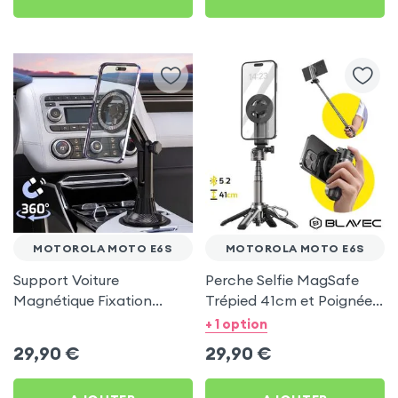
MOTOROLA MOTO E6S
MOTOROLA MOTO E6S
Support Voiture
Perche Selfie MagSafe
Magnétique Fixation
Trépied 41cm et Poignée
Porte-gobelet pour
Grip - Noir pour Motorola
+ 1 option
Motorola Moto E6s
Moto E6s
29,90
€
29,90
€