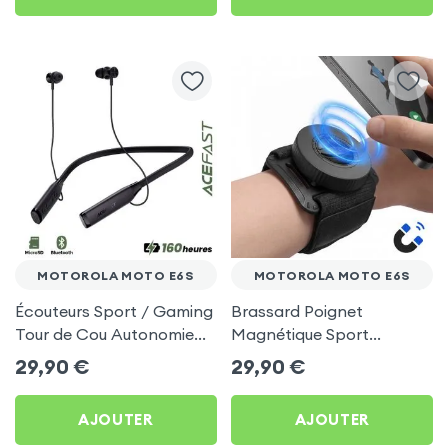
MOTOROLA MOTO E6S
MOTOROLA MOTO E6S
Écouteurs Sport / Gaming
Brassard Poignet
Tour de Cou Autonomie
Magnétique Sport
160h Acefast pour
Universel pour Motorola
29,90
€
29,90
€
Motorola Moto E6s
Moto E6s
AJOUTER
AJOUTER