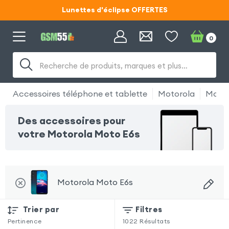
Lunettes d'éclipse OFFERTES
Code ECLIPSE55
0
Lunettes d'éclipse OFFERTES
Recherche de produits, marques et plus…
Code ECLIPSE55
Accessoires téléphone et tablette
Motorola
Motor
Des accessoires pour
votre Motorola Moto E6s
Motorola Moto E6s
Trier par
Filtres
Pertinence
1022
Résultats