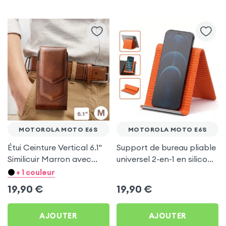
MOTOROLA MOTO E6S
MOTOROLA MOTO E6S
Étui Ceinture Vertical 6.1''
Support de bureau pliable
Similicuir Marron avec
universel 2-en-1 en silicone
Porte carte pour
pour smartphone et
+ 1 couleur
Motorola Moto E6s
tablette - Orange
19,90
€
19,90
€
AJOUTER
AJOUTER