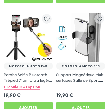
MOTOROLA MOTO E6S
MOTOROLA MOTO E6S
Perche Selfie Bluetooth
Support Magnétique Multi
Trépied 71cm Ultra légère
surfaces Salle de Sport,
Noir pour Motorola Moto
frigo pour Motorola Moto
+ 1 couleur + 1 option
E6s
E6s
19,90
€
19,90
€
AJOUTER
AJOUTER