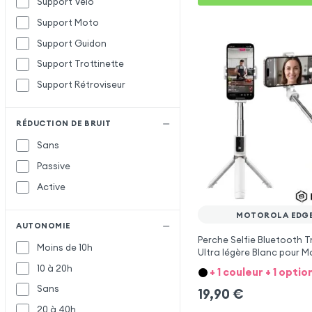
Support Vélo
Support Moto
Support Guidon
Support Trottinette
Support Rétroviseur
RÉDUCTION DE BRUIT
Sans
Passive
Active
MOTOROLA EDGE
AUTONOMIE
Perche Selfie Bluetooth T
Moins de 10h
Ultra légère Blanc pour M
Edge 30
10 à 20h
+ 1 couleur + 1 optio
Sans
19,90
€
20 à 40h