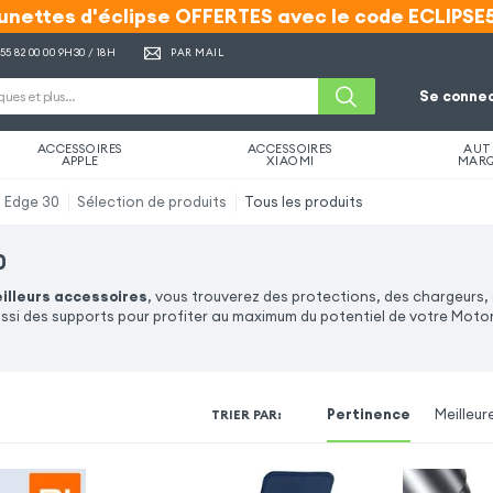
unettes d'éclipse OFFERTES avec le code ECLIPSE
unettes d'éclipse OFFERTES avec le code ECLIPSE
 55 82 00 00
9H30 / 18H
PAR MAIL
Se connec
ACCESSOIRES
ACCESSOIRES
AUT
APPLE
XIAOMI
MAR
 Edge 30
Sélection de produits
Tous les produits
0
illeurs accessoires
, vous trouverez des protections, des chargeurs,
ssi des supports pour profiter au maximum du potentiel de votre Mot
Pertinence
Meilleur
TRIER PAR
: