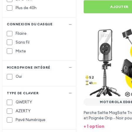
AJOUTER
Plus de 40h
CONNEXION DU CASQUE
Filaire
Sans Fil
Mixte
MICROPHONE INTÉGRÉ
Oui
TYPE DE CLAVIER
QWERTY
MOTOROLA EDGE
AZERTY
Perche Selfie MagSafe Tr
et Poignée Grip - Noir po
Pavé Numérique
Edge 30
+ 1 option