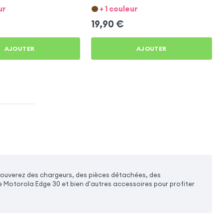
ge 30
Edge 30
ur
+ 1 couleur
19,90
€
AJOUTER
AJOUTER
rouverez des chargeurs, des pièces détachées, des
e Motorola Edge 30 et bien d'autres accessoires pour profiter