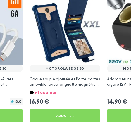
 30
MOTOROLA EDGE 30
MOT
-A vers
Coque souple ajourée et Porte-cartes
Adaptateur s
 et
amovible, avec languette magnétique
cigare 12V - 
pour
Bleu nuit pour Motorola Edge 30
+ 1 couleur
16,90
€
14,90
€
5.0
AJOUTER