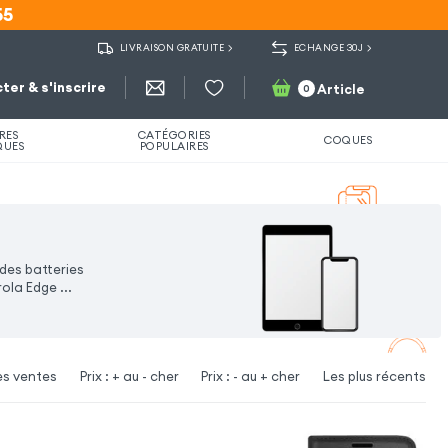
55
55
LIVRAISON GRATUITE
ECHANGE 30J
ter & s'inscrire
Article
0
RES
CATÉGORIES
COQUES
QUES
POPULAIRES
 des batteries
orola Edge
...
es ventes
Prix : + au - cher
Prix : - au + cher
Les plus récents