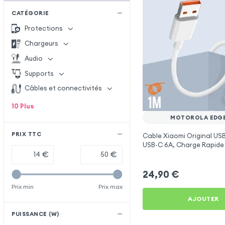
CATÉGORIE
Protections
Chargeurs
Audio
Supports
Câbles et connectivités
10
Plus
MOTOROLA EDGE
PRIX TTC
Cable Xiaomi Original USB
USB-C 6A, Charge Rapide
Synchronisation - Blanc 
€
€
Motorola Edge 30
24,90
€
Prix min
Prix max
AJOUTER
PUISSANCE (W)