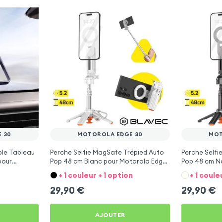
 30
MOTOROLA EDGE 30
MOT
ble Tableau
Perche Selfie MagSafe Trépied Auto
Perche Selfi
pour
Pop 48 cm Blanc pour Motorola Edge
Pop 48 cm N
30
30
+ 1 couleur + 1 option
+ 1 coule
29,90
€
29,90
€
AJOUTER