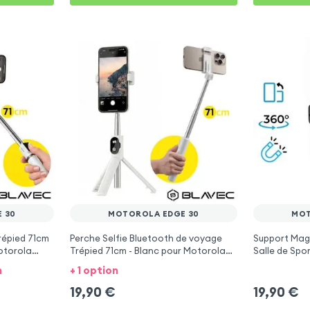
 30
MOTOROLA EDGE 30
MOT
répied 71cm
Perche Selfie Bluetooth de voyage
Support Magn
otorola
Trépied 71cm - Blanc pour Motorola
Salle de Spo
Edge 30
Edge 30
n
+ 1 option
19,90
€
19,90
€