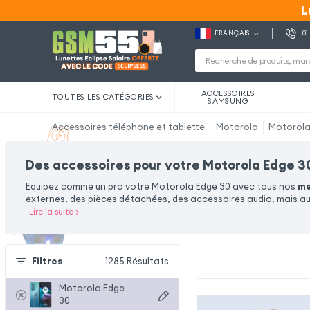
L
L
FRANÇAIS
01
ACCESSOIRES
TOUTES LES CATÉGORIES
SAMSUNG
Accessoires téléphone et tablette
Motorola
Motorola
Des accessoires pour votre Motorola Edge 3
Equipez comme un pro votre Motorola Edge 30 avec tous nos
me
externes, des pièces détachées, des accessoires audio, mais au
Lire la suite
>
Filtres
1285
Résultats
Motorola Edge
30