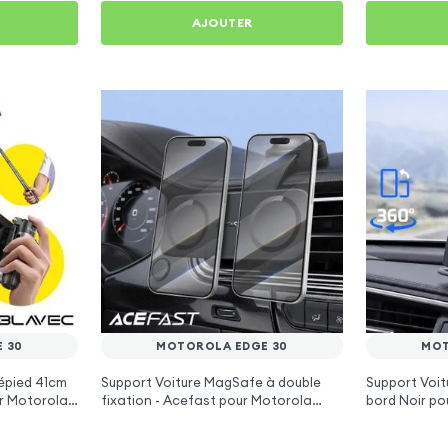
AJOUTER
 30
MOTOROLA EDGE 30
MOT
épied 41cm
Support Voiture MagSafe à double
Support Voit
ur Motorola
fixation - Acefast pour Motorola
bord Noir po
Edge 30