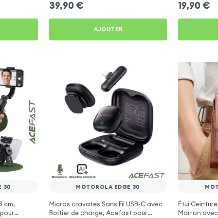
39,90
€
19,90
€
AJOUTER
 30
MOTOROLA EDGE 30
MOT
3 cm,
Micros cravates Sans Fil USB-C avec
Étui Ceinture 
 pour
Boitier de charge, Acefast pour
Marron avec 