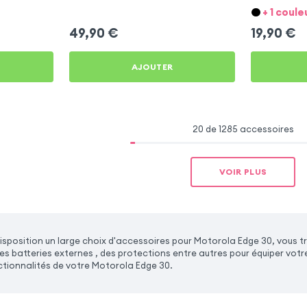
Motorola Edge 30
Motorola Ed
+ 1 coule
49,90
€
19,90
€
AJOUTER
20 de 1285 accessoires
VOIR PLUS
sposition un large choix d'accessoires pour Motorola Edge 30, vous t
es batteries externes , des protections entre autres pour équiper votr
tionnalités de votre Motorola Edge 30.