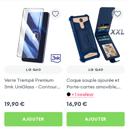
LG Q60
LG Q60
Verre Trempé Premium
Coque souple ajourée et
3mk UniGlass - Contour
Porte-cartes amovible,
Noir pour LG Q60
avec languette
+ 1 couleur
magnétique Bleu nuit pour
19,90
€
16,90
€
LG Q60
AJOUTER
AJOUTER