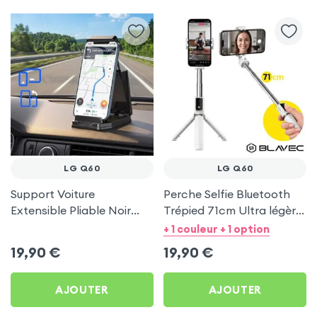
LG Q60
LG Q60
Support Voiture
Perche Selfie Bluetooth
Extensible Pliable Noir
Trépied 71cm Ultra légère
Carbone pour LG Q60
Blanc pour LG Q60
+ 1 couleur + 1 option
19,90
€
19,90
€
AJOUTER
AJOUTER