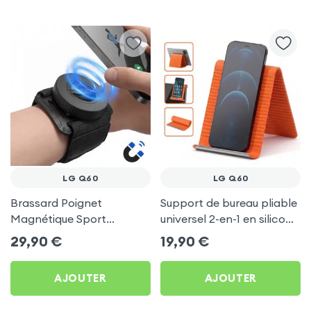
LG Q60
LG Q60
Brassard Poignet
Support de bureau pliable
Magnétique Sport
universel 2-en-1 en silicone
Universel pour LG Q60
pour smartphone et
29,90
€
19,90
€
tablette - Orange
AJOUTER
AJOUTER