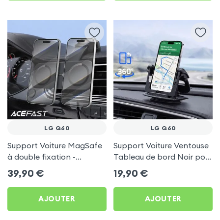
LG Q60
LG Q60
Support Voiture MagSafe
Support Voiture Ventouse
à double fixation -
Tableau de bord Noir pour
Acefast pour LG Q60
LG Q60
39,90
€
19,90
€
AJOUTER
AJOUTER