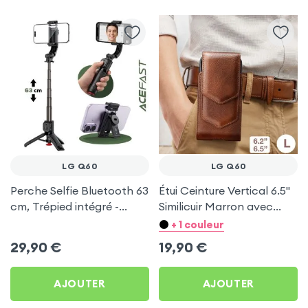
LG Q60
LG Q60
Perche Selfie Bluetooth 63
Étui Ceinture Vertical 6.5''
cm, Trépied intégré -
Similicuir Marron avec
Acefast pour LG Q60
Porte carte pour LG Q60
+ 1 couleur
29,90
€
19,90
€
AJOUTER
AJOUTER