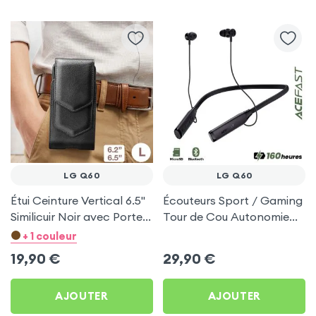
LG Q60
LG Q60
Étui Ceinture Vertical 6.5''
Écouteurs Sport / Gaming
Similicuir Noir avec Porte
Tour de Cou Autonomie
carte pour LG Q60
160h Acefast pour LG
+ 1 couleur
Q60
19,90
€
29,90
€
AJOUTER
AJOUTER