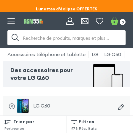
Lunettes d'éclipse OFFERTES
Code ECLIPSE55
0
Lunettes d'éclipse OFFERTES
Recherche de produits, marques et plus…
Code ECLIPSE55
Accessoires téléphone et tablette
LG
LG Q60
Sé
Des accessoires pour
votre LG Q60
LG Q60
Trier par
Filtres
Pertinence
978
Résultats