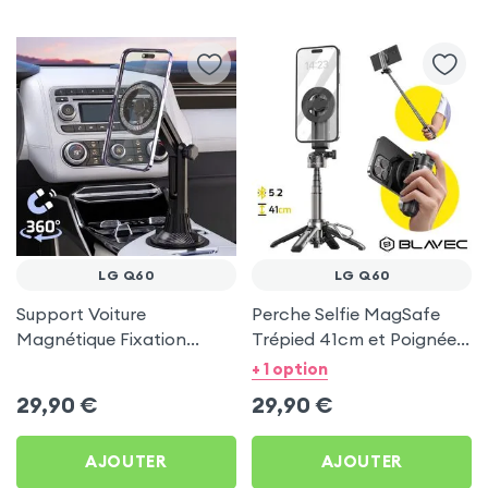
LG Q60
LG Q60
Support Voiture
Perche Selfie MagSafe
Magnétique Fixation
Trépied 41cm et Poignée
Porte-gobelet pour LG
Grip - Noir pour LG Q60
+ 1 option
Q60
29,90
€
29,90
€
AJOUTER
AJOUTER