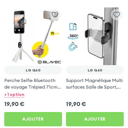
LG Q60
LG Q60
Perche Selfie Bluetooth
Support Magnétique Multi
de voyage Trépied 71cm -
surfaces Salle de Sport,
Blanc pour LG Q60
frigo pour LG Q60
+ 1 option
19,90
€
19,90
€
AJOUTER
AJOUTER