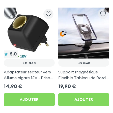
5.0
LG Q60
LG Q60
Adaptateur secteur vers
Support Magnétique
Allume cigare 12V - Prise
Flexible Tableau de Bord
220V Noir
et Écran central pour LG
14,90
€
19,90
€
Q60
AJOUTER
AJOUTER