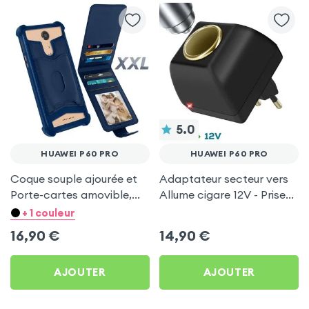
5.0
HUAWEI P60 PRO
HUAWEI P60 PRO
Coque souple ajourée et
Adaptateur secteur vers
Porte-cartes amovible,
Allume cigare 12V - Prise
avec languette
220V Noir
+ 1 couleur
magnétique Bleu nuit pour
16,90
€
14,90
€
Huawei P60 Pro
AJOUTER
AJOUTER