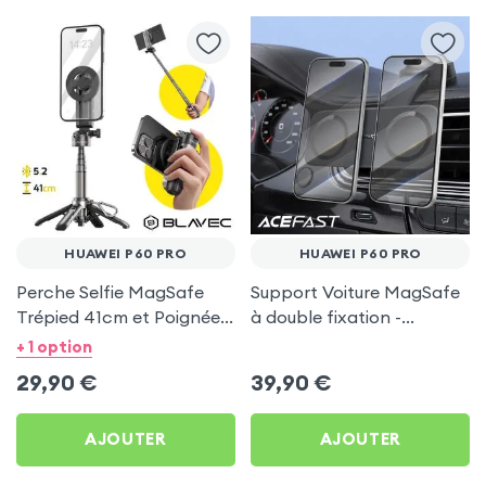
HUAWEI P60 PRO
HUAWEI P60 PRO
Perche Selfie MagSafe
Support Voiture MagSafe
Trépied 41cm et Poignée
à double fixation -
Grip - Noir pour Huawei
Acefast pour Huawei P60
+ 1 option
P60 Pro
Pro
29,90
€
39,90
€
AJOUTER
AJOUTER