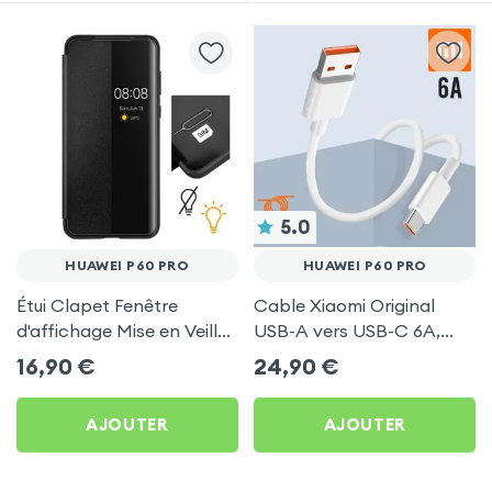
5.0
HUAWEI P60 PRO
HUAWEI P60 PRO
Étui Clapet Fenêtre
Cable Xiaomi Original
d'affichage Mise en Veille
USB-A vers USB-C 6A,
Noir pour Huawei P60 Pro
Charge Rapide et
16,90
€
24,90
€
Synchronisation - Blanc
pour Huawei P60 Pro
AJOUTER
AJOUTER