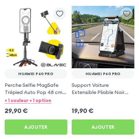
HUAWEI P60 PRO
HUAWEI P60 PRO
Perche Selfie MagSafe
Support Voiture
Trépied Auto Pop 48 cm
Extensible Pliable Noir
Noir pour Huawei P60 Pro
Carbone pour Huawei P60
+ 1 couleur + 1 option
Pro
29,90
€
19,90
€
AJOUTER
AJOUTER