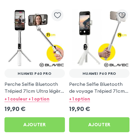
HUAWEI P60 PRO
HUAWEI P60 PRO
Perche Selfie Bluetooth
Perche Selfie Bluetooth
Trépied 71cm Ultra légère
de voyage Trépied 71cm -
Blanc pour Huawei P60
Blanc pour Huawei P60
+ 1 couleur + 1 option
+ 1 option
Pro
Pro
19,90
€
19,90
€
AJOUTER
AJOUTER