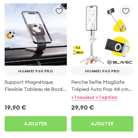
HUAWEI P60 PRO
HUAWEI P60 PRO
Support Magnétique
Perche Selfie MagSafe
Flexible Tableau de Bord
Trépied Auto Pop 48 cm
et Écran central pour
Blanc pour Huawei P60
+ 1 couleur + 1 option
Huawei P60 Pro
Pro
19,90
€
29,90
€
AJOUTER
AJOUTER