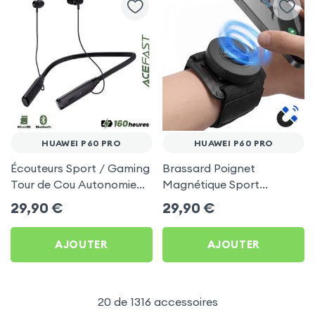
HUAWEI P60 PRO
HUAWEI P60 PRO
Écouteurs Sport / Gaming
Brassard Poignet
Tour de Cou Autonomie
Magnétique Sport
160h Acefast pour Huawei
Universel pour Huawei P60
29,90
€
29,90
€
P60 Pro
Pro
AJOUTER
AJOUTER
20 de 1316 accessoires