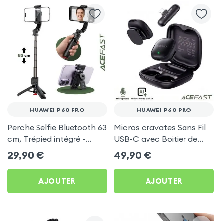
HUAWEI P60 PRO
HUAWEI P60 PRO
Perche Selfie Bluetooth 63
Micros cravates Sans Fil
cm, Trépied intégré -
USB-C avec Boitier de
Acefast pour Huawei P60
charge, Acefast pour
29,90
€
49,90
€
Pro
Huawei P60 Pro
AJOUTER
AJOUTER