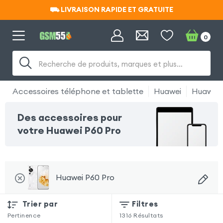
⛟ LIVRAISON RAPIDE ET GRATUITE
⛟ LIVRAISON RAPIDE ET GRATUITE
0
Recherche de produits, marques et plus…
Accessoires téléphone et tablette
Huawei
Huawei 
Des accessoires pour
votre Huawei P60 Pro
Huawei P60 Pro
Trier par
Filtres
Pertinence
1316
Résultats