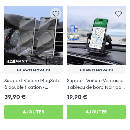
HUAWEI NOVA 11I
HUAWEI NOVA 11I
Support Voiture MagSafe
Support Voiture Ventouse
à double fixation -
Tableau de bord Noir pour
Acefast pour Huawei
Huawei Nova 11i
39,90
€
19,90
€
Nova 11i
AJOUTER
AJOUTER