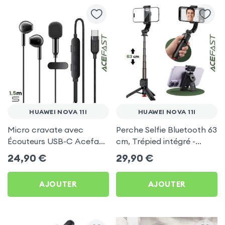
HUAWEI NOVA 11I
HUAWEI NOVA 11I
Micro cravate avec
Perche Selfie Bluetooth 63
Écouteurs USB-C Acefast
cm, Trépied intégré -
Noir pour Huawei Nova 11i
Acefast pour Huawei
24,90
€
29,90
€
Nova 11i
AJOUTER
AJOUTER