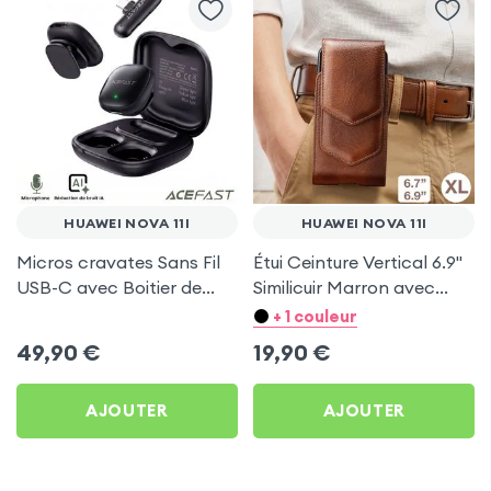
HUAWEI NOVA 11I
HUAWEI NOVA 11I
Micros cravates Sans Fil
Étui Ceinture Vertical 6.9''
USB-C avec Boitier de
Similicuir Marron avec
charge, Acefast pour
Porte carte pour Huawei
+ 1 couleur
Huawei Nova 11i
Nova 11i
49,90
€
19,90
€
AJOUTER
AJOUTER