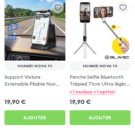
HUAWEI NOVA 11I
HUAWEI NOVA 11I
Support Voiture
Perche Selfie Bluetooth
Extensible Pliable Noir
Trépied 71cm Ultra légère
Carbone pour Huawei
Blanc pour Huawei Nova
+ 1 couleur + 1 option
Nova 11i
11i
19,90
€
19,90
€
AJOUTER
AJOUTER