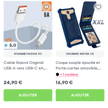
5.0
HUAWEI NOVA 11I
HUAWEI NOVA 11I
Cable Xiaomi Original
Coque souple ajourée et
USB-A vers USB-C 6A,
Porte-cartes amovible,
Charge Rapide et
avec languette
+ 1 couleur
Synchronisation - Blanc
magnétique Bleu nuit pour
24,90
€
16,90
€
pour Huawei Nova 11i
Huawei Nova 11i
AJOUTER
AJOUTER