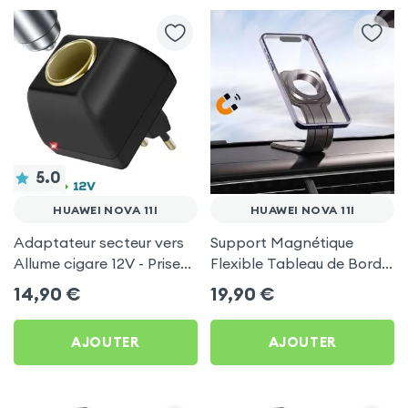
5.0
HUAWEI NOVA 11I
HUAWEI NOVA 11I
Adaptateur secteur vers
Support Magnétique
Allume cigare 12V - Prise
Flexible Tableau de Bord
220V Noir
et Écran central pour
14,90
€
19,90
€
Huawei Nova 11i
AJOUTER
AJOUTER