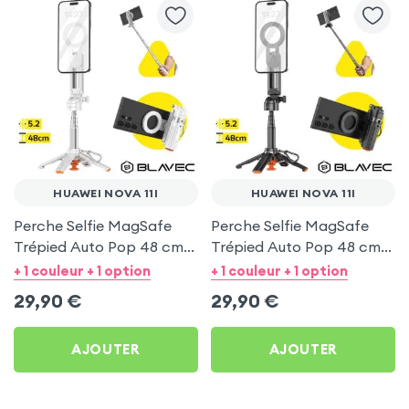
HUAWEI NOVA 11I
HUAWEI NOVA 11I
Perche Selfie MagSafe
Perche Selfie MagSafe
Trépied Auto Pop 48 cm
Trépied Auto Pop 48 cm
Blanc pour Huawei Nova
Noir pour Huawei Nova 11i
+ 1 couleur + 1 option
+ 1 couleur + 1 option
11i
29,90
€
29,90
€
AJOUTER
AJOUTER