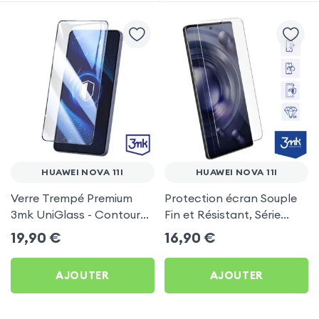
HUAWEI NOVA 11I
HUAWEI NOVA 11I
Verre Trempé Premium
Protection écran Souple
3mk UniGlass - Contour
Fin et Résistant, Série
Noir pour Huawei Nova 11i
FlexibleGlass Lite 3mk
19,90
€
16,90
€
pour Huawei Nova 11i
AJOUTER
AJOUTER