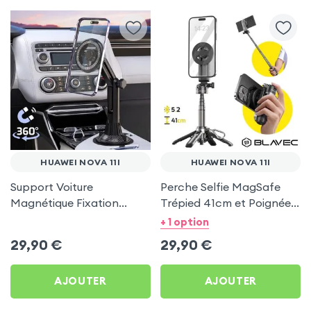
HUAWEI NOVA 11I
HUAWEI NOVA 11I
Support Voiture
Perche Selfie MagSafe
Magnétique Fixation
Trépied 41cm et Poignée
Porte-gobelet pour
Grip - Noir pour Huawei
+ 1 option
Huawei Nova 11i
Nova 11i
29,90
€
29,90
€
AJOUTER
AJOUTER