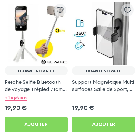
HUAWEI NOVA 11I
HUAWEI NOVA 11I
Perche Selfie Bluetooth
Support Magnétique Multi
de voyage Trépied 71cm -
surfaces Salle de Sport,
Blanc pour Huawei Nova
frigo pour Huawei Nova 11i
+ 1 option
11i
19,90
€
19,90
€
AJOUTER
AJOUTER