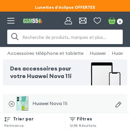
Lunettes d'éclipse OFFERTES
Code ECLIPSE55
0
Lunettes d'éclipse OFFERTES
Recherche de produits, marques et plus…
Code ECLIPSE55
Accessoires téléphone et tablette
Huawei
Huawei 
Des accessoires pour
votre Huawei Nova 11i
Huawei Nova 11i
Trier par
Filtres
Pertinence
1258
Résultats