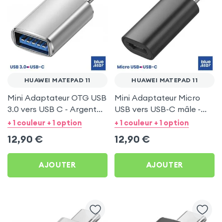
HUAWEI MATEPAD 11
HUAWEI MATEPAD 11
Mini Adaptateur OTG USB
Mini Adaptateur Micro
3.0 vers USB C - Argent
USB vers USB-C mâle -
pour Huawei MatePad 11
Noir pour Huawei
+ 1 couleur + 1 option
+ 1 couleur + 1 option
MatePad 11
12,90
€
12,90
€
AJOUTER
AJOUTER