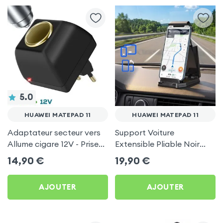
5.0
HUAWEI MATEPAD 11
HUAWEI MATEPAD 11
Adaptateur secteur vers
Support Voiture
Allume cigare 12V - Prise
Extensible Pliable Noir
220V Noir
Carbone pour Huawei
14,90
€
19,90
€
MatePad 11
AJOUTER
AJOUTER