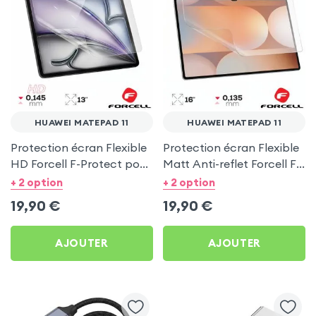
HUAWEI MATEPAD 11
HUAWEI MATEPAD 11
Protection écran Flexible
Protection écran Flexible
HD Forcell F-Protect pour
Matt Anti-reflet Forcell F-
Huawei MatePad 11
Protect pour Huawei
+ 2 option
+ 2 option
MatePad 11
19,90
€
19,90
€
AJOUTER
AJOUTER