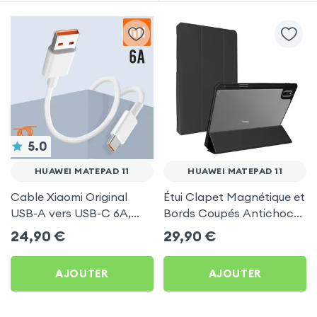
5.0
HUAWEI MATEPAD 11
HUAWEI MATEPAD 11
Cable Xiaomi Original
Étui Clapet Magnétique et
USB-A vers USB-C 6A,
Bords Coupés Antichocs
Charge Rapide et
- Dos Transparent, Noir
24,90
€
29,90
€
Synchronisation - Blanc
pour Huawei MatePad 11
pour Huawei MatePad 11
AJOUTER
AJOUTER