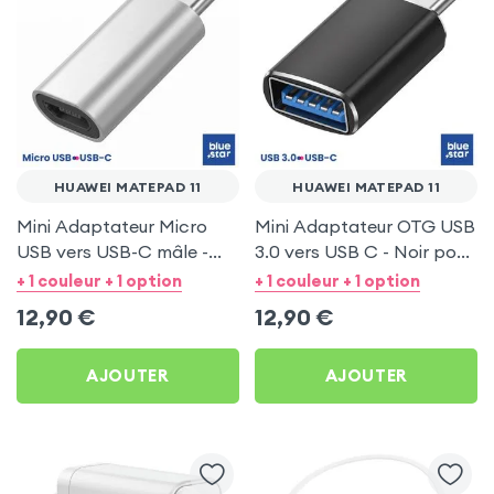
HUAWEI MATEPAD 11
HUAWEI MATEPAD 11
Mini Adaptateur Micro
Mini Adaptateur OTG USB
USB vers USB-C mâle -
3.0 vers USB C - Noir pour
Argent pour Huawei
Huawei MatePad 11
+ 1 couleur + 1 option
+ 1 couleur + 1 option
MatePad 11
12,90
€
12,90
€
AJOUTER
AJOUTER