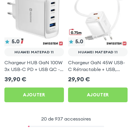
5.0
5.0
HUAWEI MATEPAD 11
HUAWEI MATEPAD 11
Chargeur HUB GaN 100W
Chargeur GaN 45W USB-
3x USB-C PD + USB QC -
C Rétractable + USB,
Swissten Core Blanc
Swissten Blanc pour
39,90
€
29,90
€
Huawei MatePad 11
AJOUTER
AJOUTER
20 de 937 accessoires