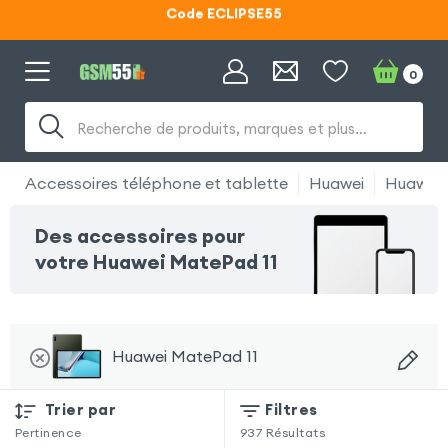
Lunettes d'éclipse OFFERTES
0
Code ECLIPSE55
Recherche de produits, marques et plus…
Accessoires téléphone et tablette
Huawei
Huawei 
Des accessoires pour
votre Huawei MatePad 11
Huawei MatePad 11
Trier par
Filtres
Pertinence
937
Résultats