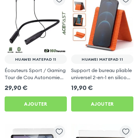
HUAWEI MATEPAD 11
HUAWEI MATEPAD 11
Écouteurs Sport / Gaming
Support de bureau pliable
Tour de Cou Autonomie
universel 2-en-1 en silicone
160h Acefast pour Huawei
pour smartphone et
29,90
€
19,90
€
MatePad 11
tablette - Orange
AJOUTER
AJOUTER