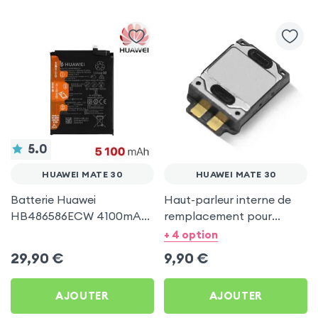
5.0
HUAWEI MATE 30
HUAWEI MATE 30
Batterie Huawei
Haut-parleur interne de
HB486586ECW 4100mAh
remplacement pour
Originale (Service Pack)
Huawei Mate 30
+ 4 option
pour Huawei Mate 30
29,90
€
9,90
€
AJOUTER
AJOUTER