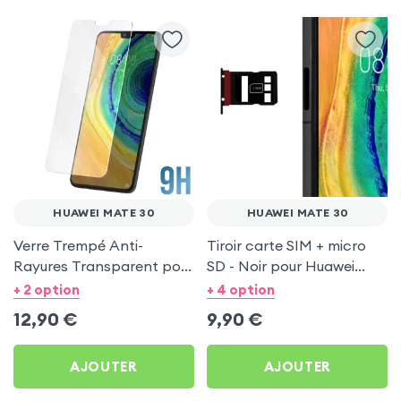
HUAWEI MATE 30
HUAWEI MATE 30
Verre Trempé Anti-
Tiroir carte SIM + micro
Rayures Transparent pour
SD - Noir pour Huawei
Huawei Mate 30
Mate 30
+ 2 option
+ 4 option
12,90
€
9,90
€
AJOUTER
AJOUTER