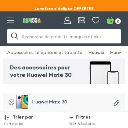
Lunettes d'éclipse OFFERTES
Code ECLIPSE55
0
Lunettes d'éclipse OFFERTES
Recherche de produits, marques et plus…
Code ECLIPSE55
Accessoires téléphone et tablette
Huawei
Huawei 
Des accessoires pour
votre Huawei Mate 30
Huawei Mate 30
Trier par
Filtres
Pertinence
1358
Résultats