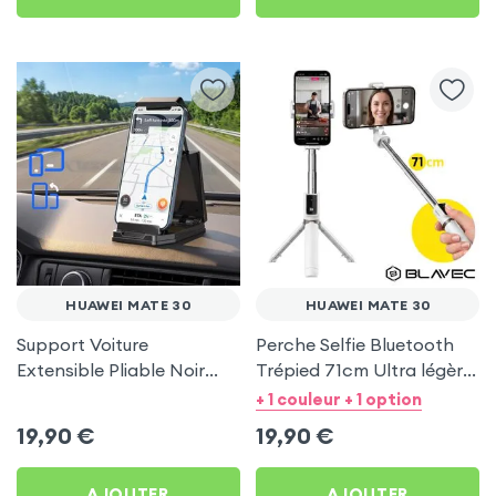
HUAWEI MATE 30
HUAWEI MATE 30
Support Voiture
Perche Selfie Bluetooth
Extensible Pliable Noir
Trépied 71cm Ultra légère
Carbone pour Huawei
Blanc pour Huawei Mate
+ 1 couleur + 1 option
Mate 30
30
19,90
€
19,90
€
AJOUTER
AJOUTER