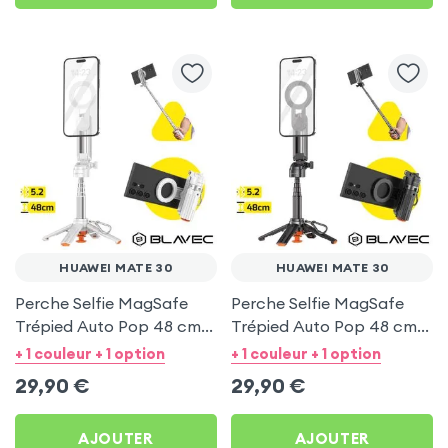
HUAWEI MATE 30
HUAWEI MATE 30
Perche Selfie MagSafe
Perche Selfie MagSafe
Trépied Auto Pop 48 cm
Trépied Auto Pop 48 cm
Blanc pour Huawei Mate
Noir pour Huawei Mate 30
+ 1 couleur + 1 option
+ 1 couleur + 1 option
30
29,90
€
29,90
€
AJOUTER
AJOUTER