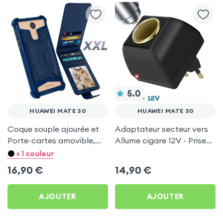
5.0
HUAWEI MATE 30
HUAWEI MATE 30
Coque souple ajourée et
Adaptateur secteur vers
Porte-cartes amovible,
Allume cigare 12V - Prise
avec languette
220V Noir
+ 1 couleur
magnétique Bleu nuit pour
16,90
€
14,90
€
Huawei Mate 30
AJOUTER
AJOUTER