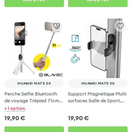
HUAWEI MATE 30
HUAWEI MATE 30
Perche Selfie Bluetooth
Support Magnétique Multi
de voyage Trépied 71cm -
surfaces Salle de Sport,
Blanc pour Huawei Mate
frigo pour Huawei Mate
+ 1 option
30
30
19,90
€
19,90
€