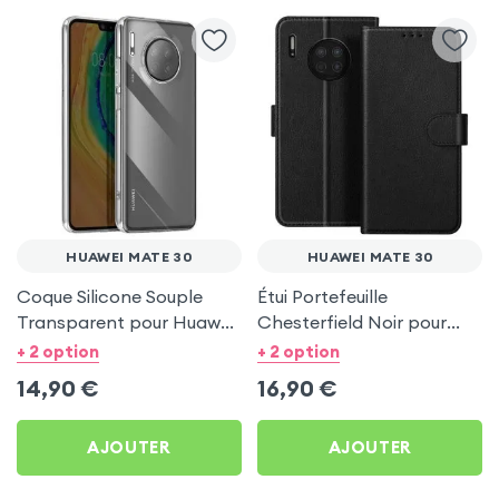
HUAWEI MATE 30
HUAWEI MATE 30
Coque Silicone Souple
Étui Portefeuille
Transparent pour Huawei
Chesterfield Noir pour
Mate 30
Huawei Mate 30
+ 2 option
+ 2 option
14,90
€
16,90
€
AJOUTER
AJOUTER