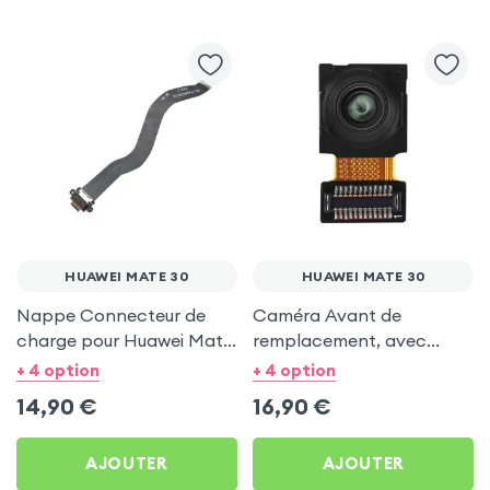
HUAWEI MATE 30
HUAWEI MATE 30
Nappe Connecteur de
Caméra Avant de
charge pour Huawei Mate
remplacement, avec
30
Nappe de Connexion
+ 4 option
+ 4 option
pour Huawei Mate 30
14,90
€
16,90
€
AJOUTER
AJOUTER