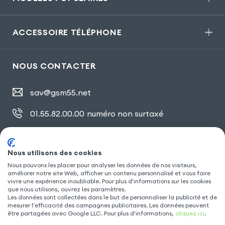
ACCESSOIRE TÉLÉPHONE
NOUS CONTACTER
sav@gsm55.net
01.55.82.00.00
numéro non surtaxé
30, bis rue Girard
,
93100 Montreuil
Nous utilisons des cookies
Nous pouvons les placer pour analyser les données de nos visiteurs,
SUIVEZ NOUS
améliorer notre site Web, afficher un contenu personnalisé et vous faire
vivre une expérience inoubliable. Pour plus d'informations sur les cookies
que nous utilisons, ouvrez les paramètres.
Les données sont collectées dans le but de personnaliser la publicité et de
mesurer l'efficacité des campagnes publicitaires. Les données peuvent
être partagées avec Google LLC. Pour plus d'informations,
cliquez ici
.