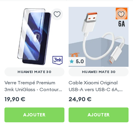
5.0
HUAWEI MATE 30
HUAWEI MATE 30
Verre Trempé Premium
Cable Xiaomi Original
3mk UniGlass - Contour
USB-A vers USB-C 6A,
Noir pour Huawei Mate 30
Charge Rapide et
19,90
€
24,90
€
Synchronisation - Blanc
pour Huawei Mate 30
AJOUTER
AJOUTER