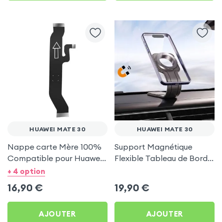
HUAWEI MATE 30
HUAWEI MATE 30
Nappe carte Mère 100%
Support Magnétique
Compatible pour Huawei
Flexible Tableau de Bord
Mate 30
et Écran central pour
+ 4 option
Huawei Mate 30
16,90
€
19,90
€
AJOUTER
AJOUTER