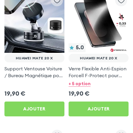
5.0
HUAWEI MATE 20 X
HUAWEI MATE 20 X
Support Ventouse Voiture
Verre Flexible Anti-Espion
/ Bureau Magnétique pour
Forcell F-Protect pour
Huawei Mate 20 X
Huawei Mate 20 X
+ 5 option
19,90
€
19,90
€
AJOUTER
AJOUTER