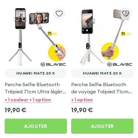
HUAWEI MATE 20 X
HUAWEI MATE 20 X
Perche Selfie Bluetooth
Perche Selfie Bluetooth
Trépied 71cm Ultra légère
de voyage Trépied 71cm -
Blanc pour Huawei Mate
Blanc pour Huawei Mate
+ 1 couleur + 1 option
+ 1 option
20 X
20 X
19,90
€
19,90
€
AJOUTER
AJOUTER