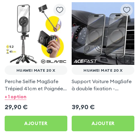
HUAWEI MATE 20 X
HUAWEI MATE 20 X
Perche Selfie MagSafe
Support Voiture MagSafe
Trépied 41cm et Poignée
à double fixation -
Grip - Noir pour Huawei
Acefast pour Huawei
+ 1 option
Mate 20 X
Mate 20 X
29,90
€
39,90
€
AJOUTER
AJOUTER