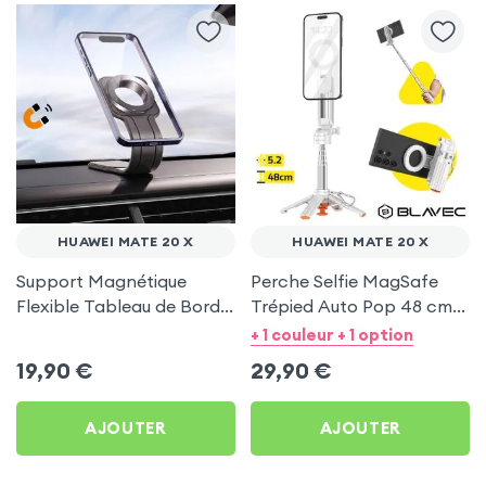
HUAWEI MATE 20 X
HUAWEI MATE 20 X
Support Magnétique
Perche Selfie MagSafe
Flexible Tableau de Bord
Trépied Auto Pop 48 cm
et Écran central pour
Blanc pour Huawei Mate
+ 1 couleur + 1 option
Huawei Mate 20 X
20 X
19,90
€
29,90
€
AJOUTER
AJOUTER