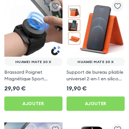
HUAWEI MATE 20 X
HUAWEI MATE 20 X
Brassard Poignet
Support de bureau pliable
Magnétique Sport
universel 2-en-1 en silicone
Universel pour Huawei
pour smartphone et
29,90
€
19,90
€
Mate 20 X
tablette - Orange
AJOUTER
AJOUTER