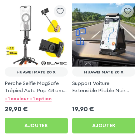
HUAWEI MATE 20 X
HUAWEI MATE 20 X
Perche Selfie MagSafe
Support Voiture
Trépied Auto Pop 48 cm
Extensible Pliable Noir
Noir pour Huawei Mate 20
Carbone pour Huawei
+ 1 couleur + 1 option
X
Mate 20 X
29,90
€
19,90
€
AJOUTER
AJOUTER