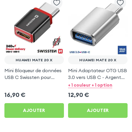
HUAWEI MATE 20 X
HUAWEI MATE 20 X
Mini Bloqueur de données
Mini Adaptateur OTG USB
USB C Swissten pour
3.0 vers USB C - Argent
Huawei Mate 20 X
pour Huawei Mate 20 X
+ 1 couleur + 1 option
16,90
€
12,90
€
AJOUTER
AJOUTER