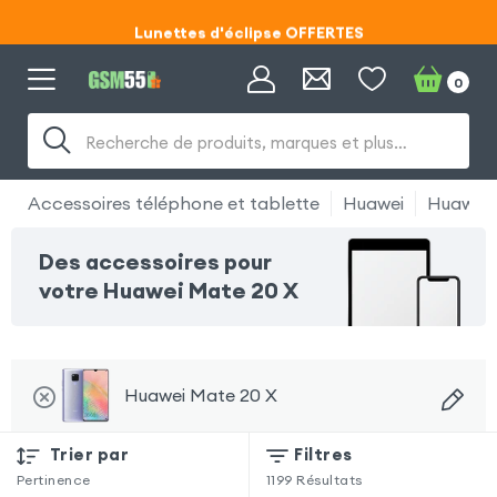
Lunettes d'éclipse OFFERTES
Code ECLIPSE55
0
Lunettes d'éclipse OFFERTES
Recherche de produits, marques et plus…
Code ECLIPSE55
Accessoires téléphone et tablette
Huawei
Huawei 
Des accessoires pour
votre Huawei Mate 20 X
Huawei Mate 20 X
Trier par
Filtres
Pertinence
1199
Résultats