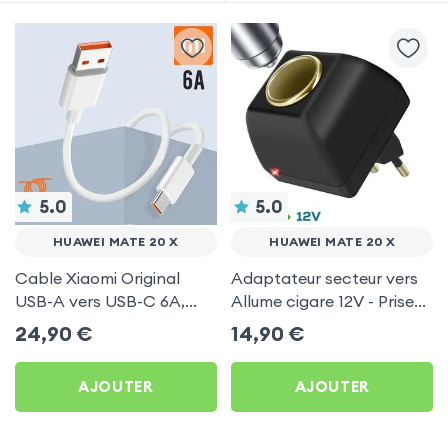
5.0
5.0
HUAWEI MATE 20 X
HUAWEI MATE 20 X
Cable Xiaomi Original
Adaptateur secteur vers
USB-A vers USB-C 6A,
Allume cigare 12V - Prise
Charge Rapide et
220V Noir
24,90
€
14,90
€
Synchronisation - Blanc
pour Huawei Mate 20 X
AJOUTER
AJOUTER