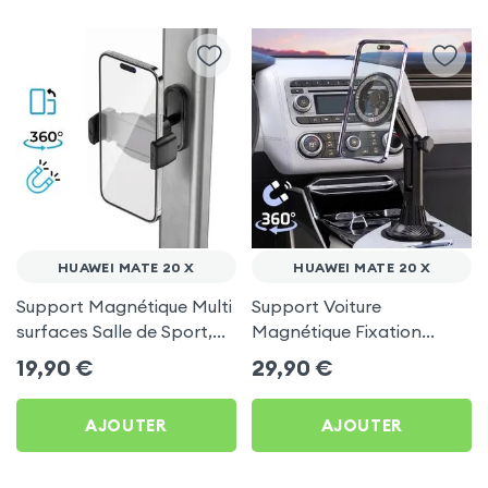
HUAWEI MATE 20 X
HUAWEI MATE 20 X
Support Magnétique Multi
Support Voiture
surfaces Salle de Sport,
Magnétique Fixation
frigo pour Huawei Mate
Porte-gobelet pour
19,90
€
29,90
€
20 X
Huawei Mate 20 X
AJOUTER
AJOUTER