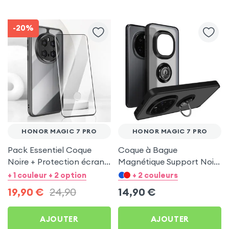
-20%
HONOR MAGIC 7 PRO
HONOR MAGIC 7 PRO
Pack Essentiel Coque
Coque à Bague
Noire + Protection écran
Magnétique Support Noir
pour Honor Magic 7 Pro
pour Honor Magic 7 Pro
+ 1 couleur + 2 option
+ 2 couleurs
19,90
€
24,90
14,90
€
AJOUTER
AJOUTER