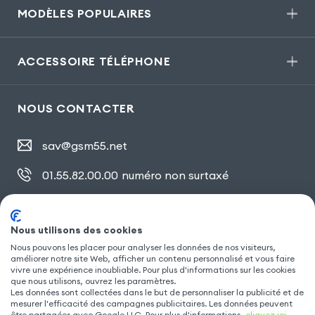
MODÈLES POPULAIRES
ACCESSOIRE TÉLÉPHONE
NOUS CONTACTER
sav@gsm55.net
01.55.82.00.00
numéro non surtaxé
30, bis rue Girard
,
93100 Montreuil
Nous utilisons des cookies
Nous pouvons les placer pour analyser les données de nos visiteurs,
SUIVEZ NOUS
améliorer notre site Web, afficher un contenu personnalisé et vous faire
vivre une expérience inoubliable. Pour plus d'informations sur les cookies
que nous utilisons, ouvrez les paramètres.
Les données sont collectées dans le but de personnaliser la publicité et de
mesurer l'efficacité des campagnes publicitaires. Les données peuvent
être partagées avec Google LLC. Pour plus d'informations,
cliquez ici
.