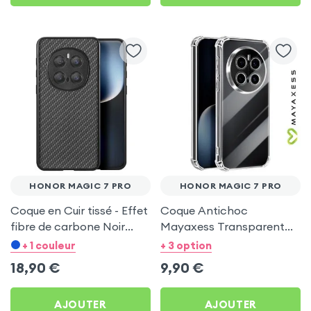
HONOR MAGIC 7 PRO
HONOR MAGIC 7 PRO
Coque en Cuir tissé - Effet
Coque Antichoc
fibre de carbone Noir
Mayaxess Transparent
pour Honor Magic 7 Pro
pour Honor Magic 7 Pro
+ 1 couleur
+ 3 option
18,90
€
9,90
€
AJOUTER
AJOUTER