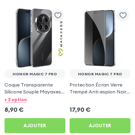
HONOR MAGIC 7 PRO
HONOR MAGIC 7 PRO
Coque Transparente
Protection Écran Verre
Silicone Souple Mayaxess
Trempé Anti-espion Noir
pour Honor Magic 7 Pro
pour Honor Magic 7 Pro
+ 3 option
8,90
€
17,90
€
AJOUTER
AJOUTER