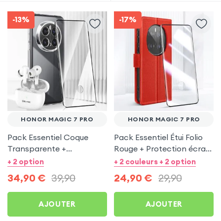
-13%
-17%
HONOR MAGIC 7 PRO
HONOR MAGIC 7 PRO
Pack Essentiel Coque
Pack Essentiel Étui Folio
Transparente +
Rouge + Protection écran
Protection écran +
pour Honor Magic 7 Pro
+ 2 option
+ 2 couleurs + 2 option
Écouteurs sans fil pour
34,90
€
39,90
24,90
€
29,90
Honor Magic 7 Pro
AJOUTER
AJOUTER