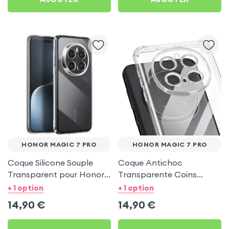
HONOR MAGIC 7 PRO
HONOR MAGIC 7 PRO
Coque Silicone Souple
Coque Antichoc
Transparent pour Honor
Transparente Coins
Magic 7 Pro
renforcés pour Honor
+ 1 option
+ 1 option
Magic 7 Pro
14,90
€
14,90
€