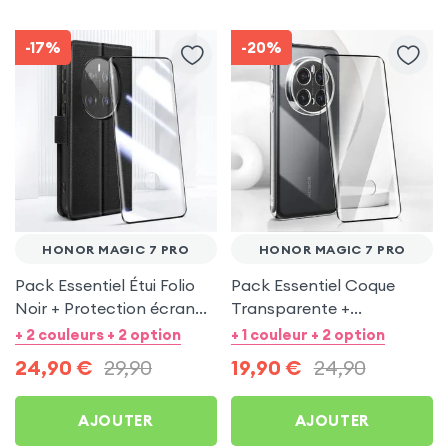
-17%
-20%
HONOR MAGIC 7 PRO
HONOR MAGIC 7 PRO
Pack Essentiel Étui Folio
Pack Essentiel Coque
Noir + Protection écran
Transparente +
pour Honor Magic 7 Pro
Protection écran pour
+ 2 couleurs + 2 option
+ 1 couleur + 2 option
Honor Magic 7 Pro
24,90
€
29,90
19,90
€
24,90
AJOUTER
AJOUTER