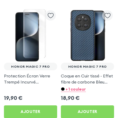
HONOR MAGIC 7 PRO
HONOR MAGIC 7 PRO
Protection Écran Verre
Coque en Cuir tissé - Effet
Trempé Incurvé
fibre de carbone Bleu
Transparent pour Honor
pour Honor Magic 7 Pro
+ 1 couleur
Magic 7 Pro
19,90
€
18,90
€
AJOUTER
AJOUTER