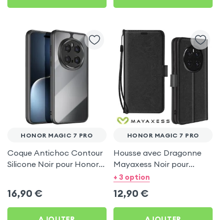
HONOR MAGIC 7 PRO
HONOR MAGIC 7 PRO
Coque Antichoc Contour
Housse avec Dragonne
Silicone Noir pour Honor
Mayaxess Noir pour
Magic 7 Pro
Honor Magic 7 Pro
+ 3 option
16,90
€
12,90
€
AJOUTER
AJOUTER