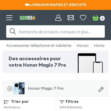
⛟ LIVRAISON RAPIDE ET GRATUITE
⛟ LIVRAISON RAPIDE ET GRATUITE
0
Recherche de produits, marques et plus…
Accessoires téléphone et tablette
Honor
Honor Ma
Des accessoires pour
votre Honor Magic 7 Pro
Honor Magic 7 Pro
Trier par
Filtres
Pertinence
1296
Résultats