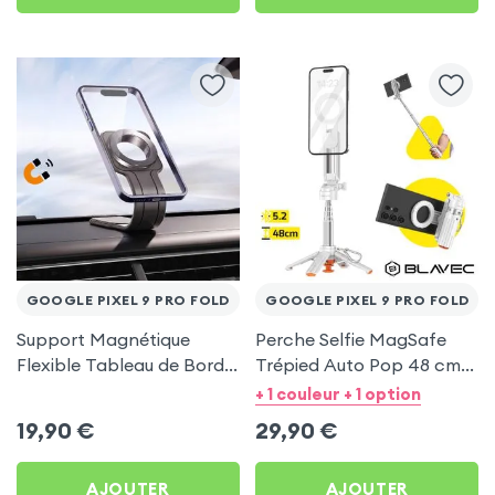
GOOGLE PIXEL 9 PRO FOLD
GOOGLE PIXEL 9 PRO FOLD
Support Magnétique
Perche Selfie MagSafe
Flexible Tableau de Bord
Trépied Auto Pop 48 cm
et Écran central pour
Blanc pour Google Pixel 9
+ 1 couleur + 1 option
Google Pixel 9 Pro Fold
Pro Fold
19,90
€
29,90
€
AJOUTER
AJOUTER