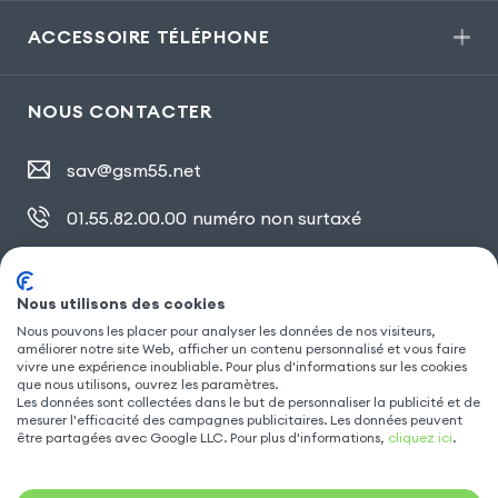
ACCESSOIRE TÉLÉPHONE
NOUS CONTACTER
sav@gsm55.net
01.55.82.00.00
numéro non surtaxé
30, bis rue Girard
,
93100 Montreuil
Nous utilisons des cookies
Nous pouvons les placer pour analyser les données de nos visiteurs,
SUIVEZ NOUS
améliorer notre site Web, afficher un contenu personnalisé et vous faire
vivre une expérience inoubliable. Pour plus d'informations sur les cookies
que nous utilisons, ouvrez les paramètres.
Les données sont collectées dans le but de personnaliser la publicité et de
mesurer l'efficacité des campagnes publicitaires. Les données peuvent
être partagées avec Google LLC. Pour plus d'informations,
cliquez ici
.