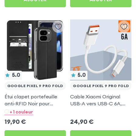
5.0
5.0
GOOGLE PIXEL 9 PRO FOLD
GOOGLE PIXEL 9 PRO FOLD
Étui clapet portefeuille
Cable Xiaomi Original
anti-RFID Noir pour
USB-A vers USB-C 6A,
Google Pixel 9 Pro Fold
Charge Rapide et
+ 1 couleur
Synchronisation - Blanc
19,90
€
24,90
€
pour Google Pixel 9 Pro
Fold