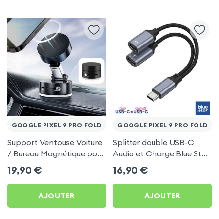
GOOGLE PIXEL 9 PRO FOLD
GOOGLE PIXEL 9 PRO FOLD
Support Ventouse Voiture
Splitter double USB-C
/ Bureau Magnétique pour
Audio et Charge Blue Star
Google Pixel 9 Pro Fold
Noir pour Google Pixel 9
19,90
€
16,90
€
Pro Fold
AJOUTER
AJOUTER