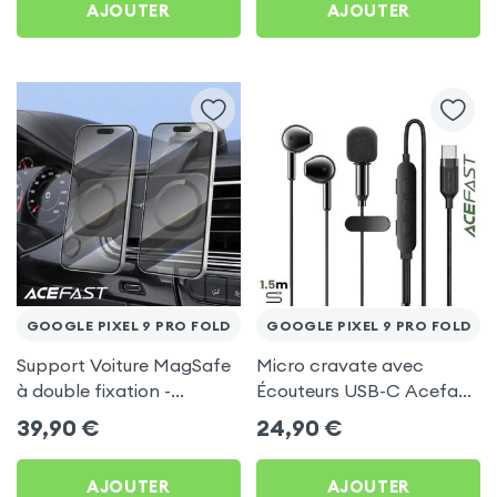
AJOUTER
AJOUTER
GOOGLE PIXEL 9 PRO FOLD
GOOGLE PIXEL 9 PRO FOLD
Support Voiture MagSafe
Micro cravate avec
à double fixation -
Écouteurs USB-C Acefast
Acefast pour Google Pixel
Noir pour Google Pixel 9
39,90
€
24,90
€
9 Pro Fold
Pro Fold
AJOUTER
AJOUTER