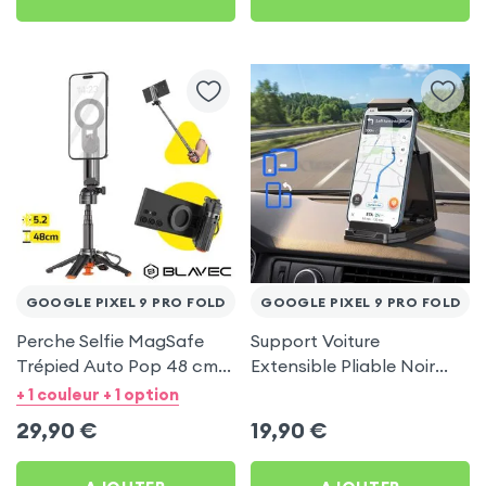
GOOGLE PIXEL 9 PRO FOLD
GOOGLE PIXEL 9 PRO FOLD
Perche Selfie MagSafe
Support Voiture
Trépied Auto Pop 48 cm
Extensible Pliable Noir
Noir pour Google Pixel 9
Carbone pour Google
+ 1 couleur + 1 option
Pro Fold
Pixel 9 Pro Fold
29,90
€
19,90
€