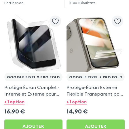
Pertinence
1060
Résultats
GOOGLE PIXEL 9 PRO FOLD
GOOGLE PIXEL 9 PRO FOLD
Protège Écran Complet -
Protège-Écran Externe
Interne et Externe pour
Flexible Transparent pour
Google Pixel 9 Pro Fold
Google Pixel 9 Pro Fold
+ 1 option
+ 1 option
16,90
€
14,90
€
AJOUTER
AJOUTER