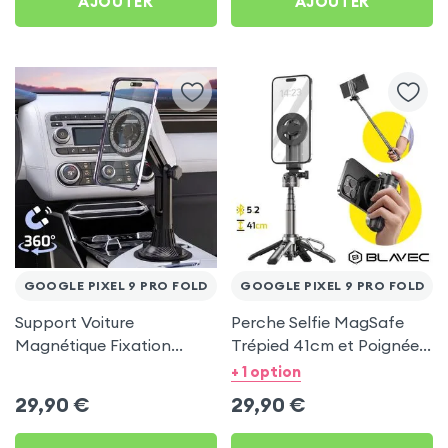
AJOUTER
AJOUTER
GOOGLE PIXEL 9 PRO FOLD
GOOGLE PIXEL 9 PRO FOLD
Support Voiture
Perche Selfie MagSafe
Magnétique Fixation
Trépied 41cm et Poignée
Porte-gobelet pour
Grip - Noir pour Google
+ 1 option
Google Pixel 9 Pro Fold
Pixel 9 Pro Fold
29,90
€
29,90
€