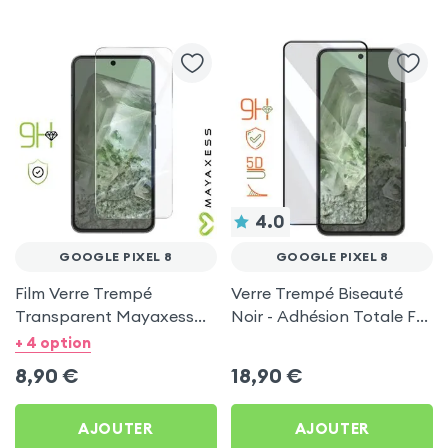
4.0
GOOGLE PIXEL 8
GOOGLE PIXEL 8
Film Verre Trempé
Verre Trempé Biseauté
Transparent Mayaxess
Noir - Adhésion Totale Full
pour Google Pixel 8
Glue 5D pour Google Pixel
+ 4 option
8
8,90
€
18,90
€
AJOUTER
AJOUTER