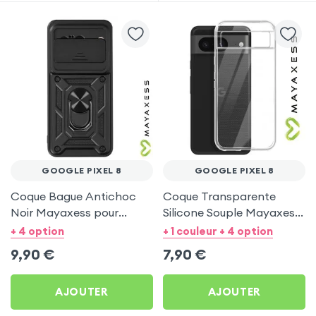
GOOGLE PIXEL 8
GOOGLE PIXEL 8
Coque Bague Antichoc
Coque Transparente
Noir Mayaxess pour
Silicone Souple Mayaxess
Google Pixel 8
pour Google Pixel 8
+ 4 option
+ 1 couleur + 4 option
9,90
€
7,90
€
AJOUTER
AJOUTER