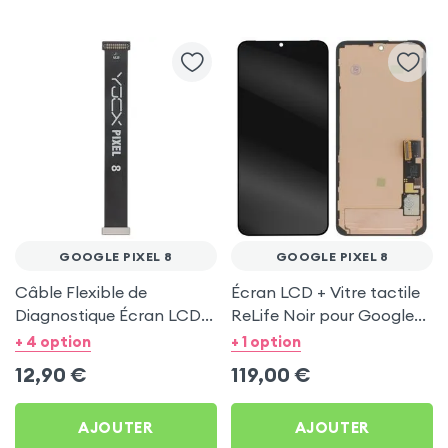
GOOGLE PIXEL 8
GOOGLE PIXEL 8
Câble Flexible de
Écran LCD + Vitre tactile
Diagnostique Écran LCD
ReLife Noir pour Google
pour Google Pixel 8
Pixel 8
+ 4 option
+ 1 option
12,90
€
119,00
€
AJOUTER
AJOUTER