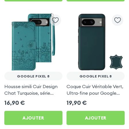
GOOGLE PIXEL 8
GOOGLE PIXEL 8
Housse simili Cuir Design
Coque Cuir Véritable Vert,
Chat Turquoise, série
Ultra-fine pour Google
Kawaii Cat Cover pour
Pixel 8
16,90
€
19,90
€
Google Pixel 8
AJOUTER
AJOUTER