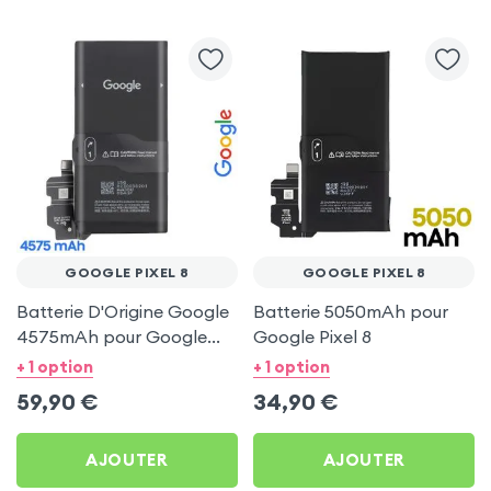
GOOGLE PIXEL 8
GOOGLE PIXEL 8
Batterie D'Origine Google
Batterie 5050mAh pour
4575mAh pour Google
Google Pixel 8
Pixel 8
+ 1 option
+ 1 option
59,90
€
34,90
€
AJOUTER
AJOUTER