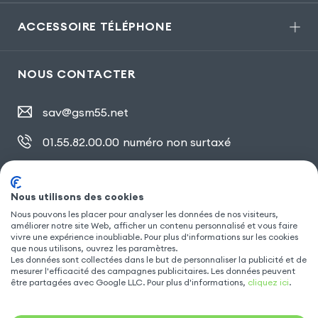
ACCESSOIRE TÉLÉPHONE
NOUS CONTACTER
sav@gsm55.net
01.55.82.00.00
numéro non surtaxé
30, bis rue Girard
,
93100 Montreuil
Nous utilisons des cookies
Nous pouvons les placer pour analyser les données de nos visiteurs,
améliorer notre site Web, afficher un contenu personnalisé et vous faire
SUIVEZ NOUS
vivre une expérience inoubliable. Pour plus d'informations sur les cookies
que nous utilisons, ouvrez les paramètres.
Les données sont collectées dans le but de personnaliser la publicité et de
mesurer l'efficacité des campagnes publicitaires. Les données peuvent
être partagées avec Google LLC. Pour plus d'informations,
cliquez ici
.