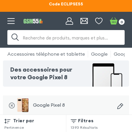
Lunettes d'éclipse OFFERTES
Code ECLIPSE55
0
Recherche de produits, marques et plus…
Accessoires téléphone et tablette
Google
Google P
Des accessoires pour
votre Google Pixel 8
Google Pixel 8
Trier par
Filtres
Pertinence
1393
Résultats