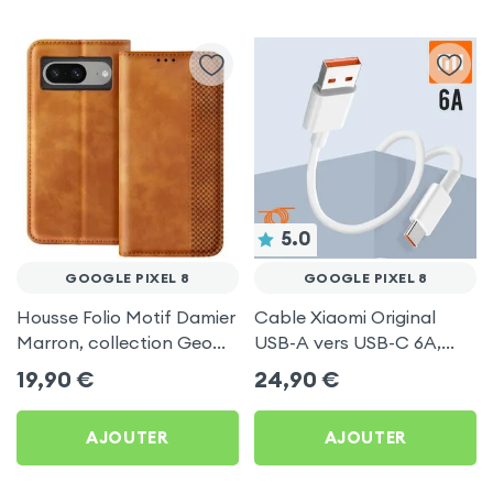
5.0
GOOGLE PIXEL 8
GOOGLE PIXEL 8
Housse Folio Motif Damier
Cable Xiaomi Original
Marron, collection Geo
USB-A vers USB-C 6A,
pour Google Pixel 8
Charge Rapide et
19,90
€
24,90
€
Synchronisation - Blanc
pour Google Pixel 8
AJOUTER
AJOUTER