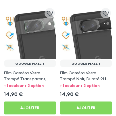
GOOGLE PIXEL 8
GOOGLE PIXEL 8
Film Caméra Verre
Film Caméra Verre
Trempé Transparent,
Trempé Noir, Dureté 9H
Dureté 9H pour Google
pour Google Pixel 8
+ 1 couleur + 2 option
+ 1 couleur + 2 option
Pixel 8
14,90
€
14,90
€
AJOUTER
AJOUTER