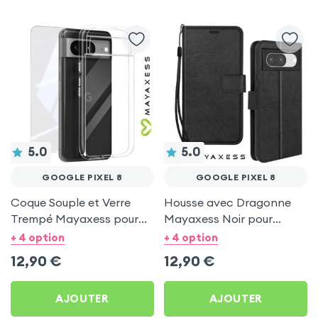
5.0
5.0
GOOGLE PIXEL 8
GOOGLE PIXEL 8
Coque Souple et Verre
Housse avec Dragonne
Trempé Mayaxess pour
Mayaxess Noir pour
Google Pixel 8
Google Pixel 8
+ 4 option
+ 4 option
12,90
€
12,90
€
AJOUTER
AJOUTER