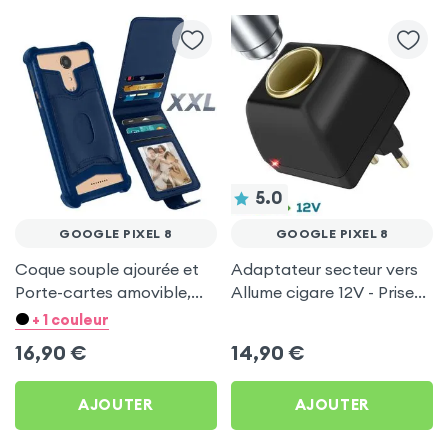
5.0
GOOGLE PIXEL 8
GOOGLE PIXEL 8
Coque souple ajourée et
Adaptateur secteur vers
Porte-cartes amovible,
Allume cigare 12V - Prise
avec languette
220V Noir
+ 1 couleur
magnétique Bleu nuit pour
16,90
€
14,90
€
Google Pixel 8
AJOUTER
AJOUTER