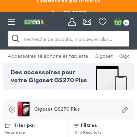
Code ECLIPSE55
Lunettes d'éclipse OFFERTES
0
Code ECLIPSE55
Recherche de produits, marques et plus…
Accessoires téléphone et tablette
Gigaset
Gigaset
Des accessoires pour
votre Gigaset GS270 Plus
Gigaset GS270 Plus
Trier par
Filtres
Pertinence
1046
Résultats