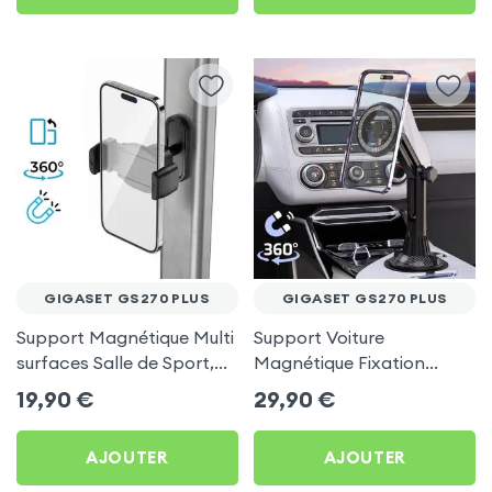
GIGASET GS270 PLUS
GIGASET GS270 PLUS
Support Magnétique Multi
Support Voiture
surfaces Salle de Sport,
Magnétique Fixation
frigo pour Gigaset GS270
Porte-gobelet pour
19,90
€
29,90
€
Plus
Gigaset GS270 Plus
AJOUTER
AJOUTER