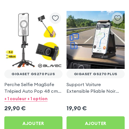
GIGASET GS270 PLUS
GIGASET GS270 PLUS
Perche Selfie MagSafe
Support Voiture
Trépied Auto Pop 48 cm
Extensible Pliable Noir
Noir pour Gigaset GS270
Carbone pour Gigaset
+ 1 couleur + 1 option
Plus
GS270 Plus
29,90
€
19,90
€
AJOUTER
AJOUTER