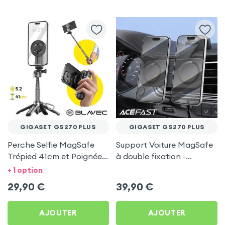
GIGASET GS270 PLUS
GIGASET GS270 PLUS
Perche Selfie MagSafe
Support Voiture MagSafe
Trépied 41cm et Poignée
à double fixation -
Grip - Noir pour Gigaset
Acefast pour Gigaset
+ 1 option
GS270 Plus
GS270 Plus
29,90
€
39,90
€
AJOUTER
AJOUTER