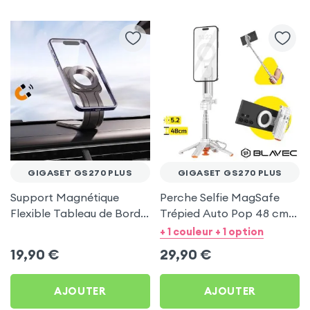
GIGASET GS270 PLUS
GIGASET GS270 PLUS
Support Magnétique
Perche Selfie MagSafe
Flexible Tableau de Bord
Trépied Auto Pop 48 cm
et Écran central pour
Blanc pour Gigaset
+ 1 couleur + 1 option
Gigaset GS270 Plus
GS270 Plus
19,90
€
29,90
€
AJOUTER
AJOUTER