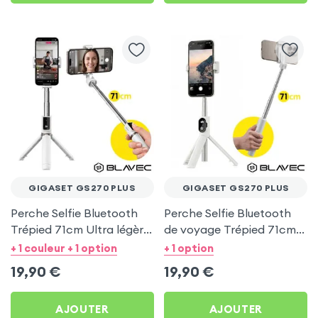
GIGASET GS270 PLUS
GIGASET GS270 PLUS
Perche Selfie Bluetooth
Perche Selfie Bluetooth
Trépied 71cm Ultra légère
de voyage Trépied 71cm -
Blanc pour Gigaset
Blanc pour Gigaset
+ 1 couleur + 1 option
+ 1 option
GS270 Plus
GS270 Plus
19,90
€
19,90
€
AJOUTER
AJOUTER