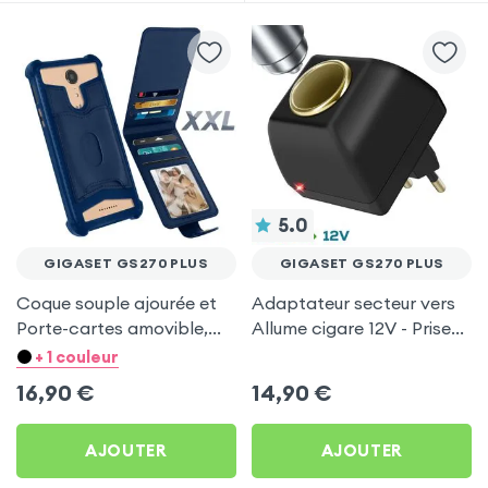
5.0
GIGASET GS270 PLUS
GIGASET GS270 PLUS
Coque souple ajourée et
Adaptateur secteur vers
Porte-cartes amovible,
Allume cigare 12V - Prise
avec languette
220V Noir
+ 1 couleur
magnétique Bleu nuit pour
16,90
€
14,90
€
Gigaset GS270 Plus
AJOUTER
AJOUTER