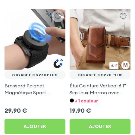
GIGASET GS270 PLUS
GIGASET GS270 PLUS
Brassard Poignet
Étui Ceinture Vertical 6.1''
Magnétique Sport
Similicuir Marron avec
Universel pour Gigaset
Porte carte pour Gigaset
+ 1 couleur
GS270 Plus
GS270 Plus
29,90
€
19,90
€
AJOUTER
AJOUTER