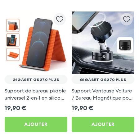
GIGASET GS270 PLUS
GIGASET GS270 PLUS
Support de bureau pliable
Support Ventouse Voiture
universel 2-en-1 en silicone
/ Bureau Magnétique pour
pour smartphone et
Gigaset GS270 Plus
19,90
€
19,90
€
tablette - Orange
AJOUTER
AJOUTER