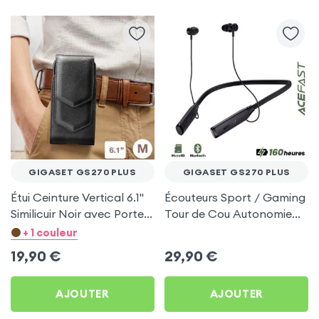
GIGASET GS270 PLUS
GIGASET GS270 PLUS
Étui Ceinture Vertical 6.1''
Écouteurs Sport / Gaming
Similicuir Noir avec Porte
Tour de Cou Autonomie
carte pour Gigaset GS270
160h Acefast pour
+ 1 couleur
Plus
Gigaset GS270 Plus
19,90
€
29,90
€
AJOUTER
AJOUTER