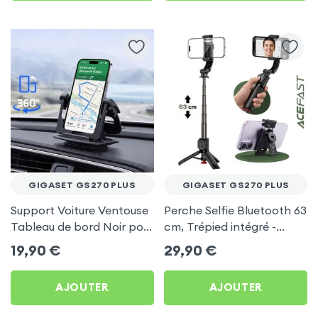
GIGASET GS270 PLUS
GIGASET GS270 PLUS
Support Voiture Ventouse
Perche Selfie Bluetooth 63
Tableau de bord Noir pour
cm, Trépied intégré -
Gigaset GS270 Plus
Acefast pour Gigaset
19,90
€
29,90
€
GS270 Plus
AJOUTER
AJOUTER