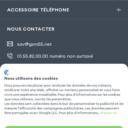
ACCESSOIRE TÉLÉPHONE
NOUS CONTACTER
sav@gsm55.net
01.55.82.00.00
numéro non surtaxé
30, bis rue Girard
,
93100 Montreuil
Nous utilisons des cookies
Nous pouvons les placer pour analyser les données de nos visiteurs,
SUIVEZ NOUS
améliorer notre site Web, afficher un contenu personnalisé et vous faire
vivre une expérience inoubliable. Pour plus d'informations sur les cookies
que nous utilisons, ouvrez les paramètres.
Les données sont collectées dans le but de personnaliser la publicité et de
mesurer l'efficacité des campagnes publicitaires. Les données peuvent
être partagées avec Google LLC. Pour plus d'informations,
cliquez ici
.