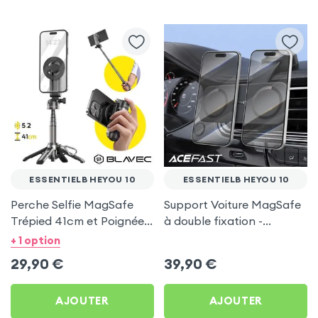
ESSENTIELB HEYOU 10
ESSENTIELB HEYOU 10
Perche Selfie MagSafe
Support Voiture MagSafe
Trépied 41cm et Poignée
à double fixation -
Grip - Noir pour Essentielb
Acefast pour Essentielb
+ 1 option
HEYou 10
HEYou 10
29,90
€
39,90
€
AJOUTER
AJOUTER