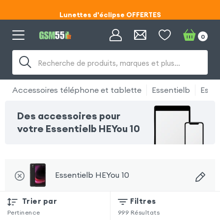
Lunettes d'éclipse OFFERTES
Code ECLIPSE55
0
Lunettes d'éclipse OFFERTES
Recherche de produits, marques et plus…
Code ECLIPSE55
Accessoires téléphone et tablette
Essentielb
Essen
Des accessoires pour
votre Essentielb HEYou 10
Essentielb HEYou 10
Trier par
Filtres
Pertinence
999
Résultats