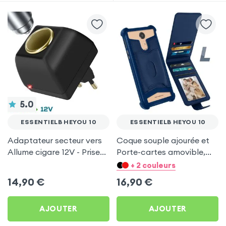
5.0
ESSENTIELB HEYOU 10
ESSENTIELB HEYOU 10
Adaptateur secteur vers
Coque souple ajourée et
Allume cigare 12V - Prise
Porte-cartes amovible,
220V Noir
avec languette
+ 2 couleurs
magnétique Bleu nuit pour
14,90
€
16,90
€
Essentielb HEYou 10
AJOUTER
AJOUTER