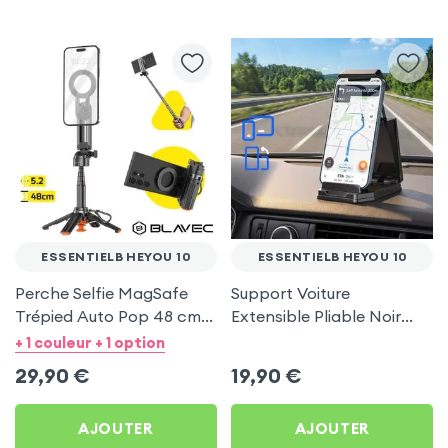
ESSENTIELB HEYOU 10
ESSENTIELB HEYOU 10
Perche Selfie MagSafe
Support Voiture
Trépied Auto Pop 48 cm
Extensible Pliable Noir
Noir pour Essentielb
Carbone pour Essentielb
+ 1 couleur + 1 option
HEYou 10
HEYou 10
29,90
€
19,90
€
AJOUTER
AJOUTER