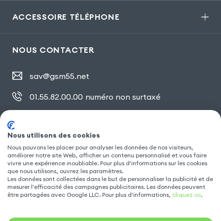
ACCESSOIRE TÉLÉPHONE
NOUS CONTACTER
sav@gsm55.net
01.55.82.00.00
numéro non surtaxé
30, bis rue Girard
,
93100 Montreuil
Nous utilisons des cookies
Nous pouvons les placer pour analyser les données de nos visiteurs,
SUIVEZ NOUS
améliorer notre site Web, afficher un contenu personnalisé et vous faire
vivre une expérience inoubliable. Pour plus d'informations sur les cookies
que nous utilisons, ouvrez les paramètres.
Les données sont collectées dans le but de personnaliser la publicité et de
mesurer l'efficacité des campagnes publicitaires. Les données peuvent
être partagées avec Google LLC. Pour plus d'informations,
cliquez ici
.