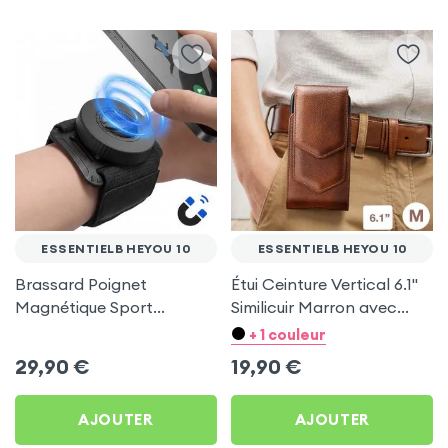
ESSENTIELB HEYOU 10
ESSENTIELB HEYOU 10
Brassard Poignet
Étui Ceinture Vertical 6.1''
Magnétique Sport
Similicuir Marron avec
Universel pour Essentielb
Porte carte pour
+ 1 couleur
HEYou 10
Essentielb HEYou 10
29,90
€
19,90
€
AJOUTER
AJOUTER