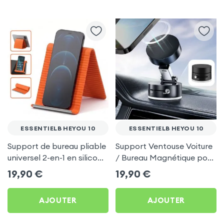
ESSENTIELB HEYOU 10
ESSENTIELB HEYOU 10
Support de bureau pliable
Support Ventouse Voiture
universel 2-en-1 en silicone
/ Bureau Magnétique pour
pour smartphone et
Essentielb HEYou 10
19,90
€
19,90
€
tablette - Orange
AJOUTER
AJOUTER