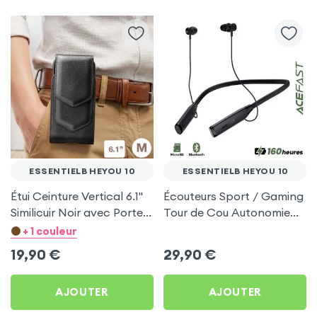
ESSENTIELB HEYOU 10
ESSENTIELB HEYOU 10
Étui Ceinture Vertical 6.1''
Écouteurs Sport / Gaming
Similicuir Noir avec Porte
Tour de Cou Autonomie
carte pour Essentielb
160h Acefast pour
+ 1 couleur
HEYou 10
Essentielb HEYou 10
19,90
€
29,90
€
AJOUTER
AJOUTER