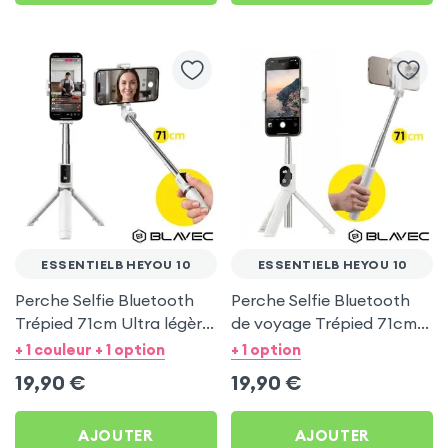
ESSENTIELB HEYOU 10
ESSENTIELB HEYOU 10
Perche Selfie Bluetooth
Perche Selfie Bluetooth
Trépied 71cm Ultra légère
de voyage Trépied 71cm -
Blanc pour Essentielb
Blanc pour Essentielb
+ 1 couleur + 1 option
+ 1 option
HEYou 10
HEYou 10
19,90
€
19,90
€
AJOUTER
AJOUTER