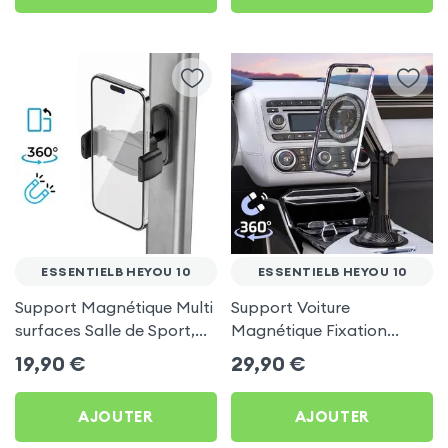
ESSENTIELB HEYOU 10
ESSENTIELB HEYOU 10
Support Magnétique Multi
Support Voiture
surfaces Salle de Sport,
Magnétique Fixation
frigo pour Essentielb
Porte-gobelet pour
19,90
€
29,90
€
HEYou 10
Essentielb HEYou 10
AJOUTER
AJOUTER