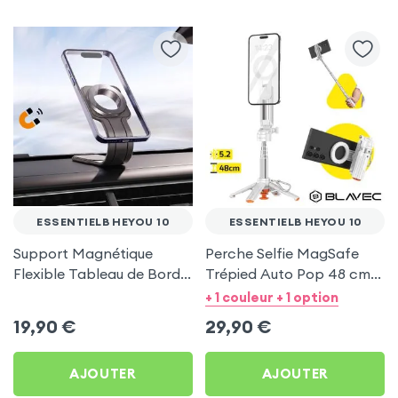
ESSENTIELB HEYOU 10
ESSENTIELB HEYOU 10
Support Magnétique
Perche Selfie MagSafe
Flexible Tableau de Bord
Trépied Auto Pop 48 cm
et Écran central pour
Blanc pour Essentielb
+ 1 couleur + 1 option
Essentielb HEYou 10
HEYou 10
19,90
€
29,90
€
AJOUTER
AJOUTER