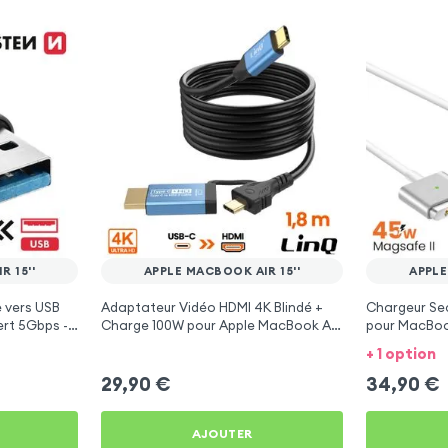
 15''
APPLE MACBOOK AIR 15''
APPLE
 vers USB
Adaptateur Vidéo HDMI 4K Blindé +
Chargeur Se
ert 5Gbps -
Charge 100W pour Apple MacBook Air
pour MacBook
15''
+ 1 option
29,90
€
34,90
€
AJOUTER