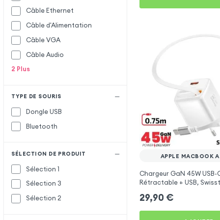
Câble Ethernet
Câble d'Alimentation
Câble VGA
Câble Audio
2
Plus
TYPE DE SOURIS
Dongle USB
Bluetooth
SÉLECTION DE PRODUIT
APPLE MACBOOK AIR
Sélection 1
Chargeur GaN 45W USB-
Rétractable + USB, Swiss
Sélection 3
pour Apple MacBook Air 15
29,90
€
Sélection 2