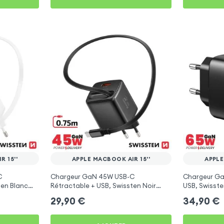
 15''
APPLE MACBOOK AIR 15''
APPLE
C
Chargeur GaN 45W USB-C
Chargeur Ga
ten Blanc
Rétractable + USB, Swissten Noir
USB, Swisste
''
pour Apple MacBook Air 15''
MacBook Air 
29,90
€
34,90
€