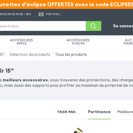
unettes d'éclipse OFFERTES avec le code ECLIPSE
unettes d'éclipse OFFERTES avec le code ECLIPSE
 55 82 00 00
9H30 / 18H
PAR MAIL
Se connec
ACCESSOIRES
ACCESSOIRES
AUT
APPLE
XIAOMI
MAR
5''
Sélection de produits
Tous les produits
 15''
os
meilleurs accessoires
, vous trouverez des protections, des charge
, mais aussi des supports pour profiter au maximum du potentiel de v
Pertinence
Meilleur
TRIER PAR
: