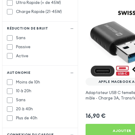
Ultra Rapide (+ de 45W)
Charge Rapide (21~45W)
RÉDUCTION DE BRUIT
Sans
Passive
Active
AUTONOMIE
Moins de 10h
APPLE MACBOOK AIR
10 à 20h
Adaptateur USB C femelle
mâle - Charge 3A, Transf
Sans
Swissten
20 à 40h
16,90
€
Plus de 40h
AJOUTER
CONNEXION DU CASQUE