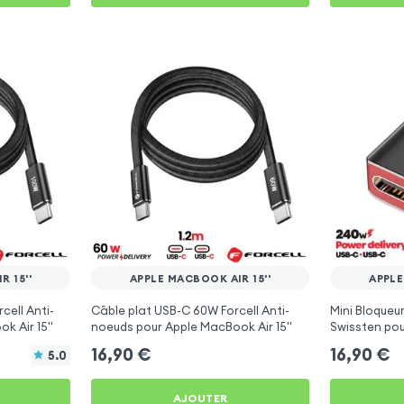
 15''
APPLE MACBOOK AIR 15''
APPLE
cell Anti-
Câble plat USB-C 60W Forcell Anti-
Mini Bloqueu
 Air 15''
noeuds pour Apple MacBook Air 15''
Swissten pou
16,90
€
16,90
€
5.0
AJOUTER