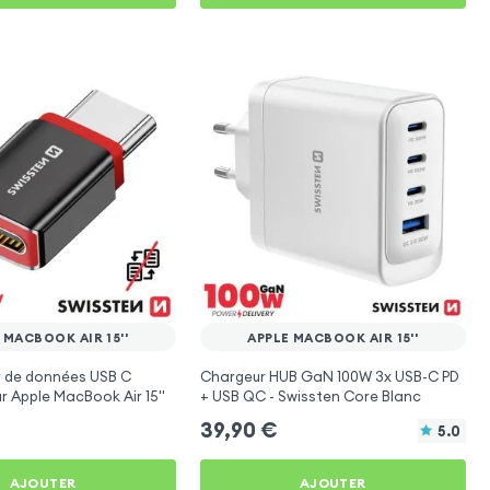
 MACBOOK AIR 15''
APPLE MACBOOK AIR 15''
r de données USB C
Chargeur HUB GaN 100W 3x USB-C PD
r Apple MacBook Air 15''
+ USB QC - Swissten Core Blanc
39,90
€
5.0
AJOUTER
AJOUTER