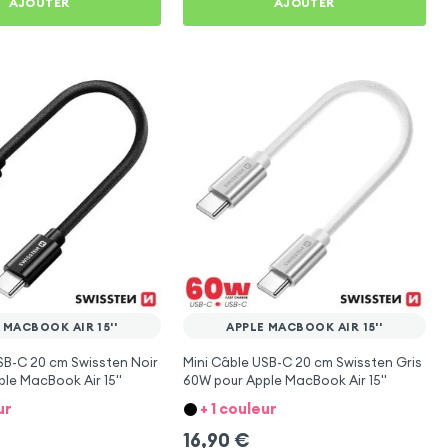
AJOUTER
AJOUTER
 MACBOOK AIR 15''
APPLE MACBOOK AIR 15''
SB-C 20 cm Swissten Noir
Mini Câble USB-C 20 cm Swissten Gris
le MacBook Air 15''
60W pour Apple MacBook Air 15''
ur
+ 1 couleur
16,90
€