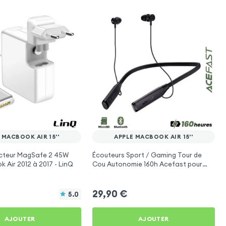
 MACBOOK AIR 15''
APPLE MACBOOK AIR 15''
cteur MagSafe 2 45W
Écouteurs Sport / Gaming Tour de
 Air 2012 à 2017 - LinQ
Cou Autonomie 160h Acefast pour
Apple MacBook Air 15''
29,90
€
5.0
AJOUTER
AJOUTER