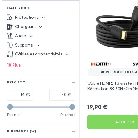
CATÉGORIE
Protections
Chargeurs
Audio
Supports
Câbles et connectivités
10
Plus
APPLE MACBOOK AIR
PRIX TTC
Câble HDMI 2.1 Swissten 
Résolution 8K 60Hz 2m No
€
€
19,90
€
Prix min
Prix max
AJOUTER
PUISSANCE (W)