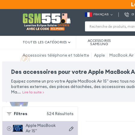
L
L
FRANÇAIS
01
ACCESSOIRES
TOUTES LES CATÉGORIES
SAMSUNG
Accessoires téléphone et tablette
Apple
MacBook Air 1
Des accessoires pour votre Apple MacBook Air
Equipez comme un pro votre Apple MacBook Air 15'' avec tous n
batteries externes, des pièces détachées, des accessoires audio
Ma
...
Lire la suite
>
Filtres
524
Résultats
Apple MacBook
Air 15''