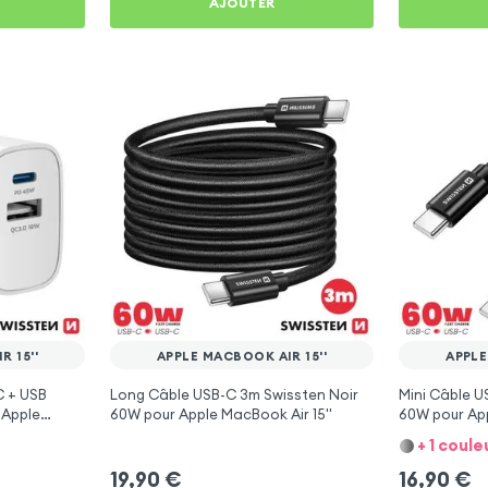
AJOUTER
 15''
APPLE MACBOOK AIR 15''
APPLE
 + USB
Long Câble USB-C 3m Swissten Noir
Mini Câble U
 Apple
60W pour Apple MacBook Air 15''
60W pour App
+ 1 coule
19,90
€
16,90
€