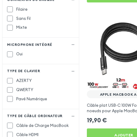
Filaire
Sans Fil
Mixte
MICROPHONE INTÉGRÉ
Oui
TYPE DE CLAVIER
AZERTY
QWERTY
APPLE MACBOOK AIR
Pavé Numérique
Câble plat USB-C 100W For
noeuds pour Apple MacBook
TYPE DE CÂBLE ORDINATEUR
19,90
€
Câble de Charge MacBook
Câble HDMI
AJOUTER