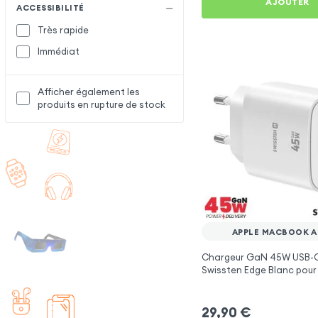
AJOUTER
ACCESSIBILITÉ
Très rapide
Immédiat
Afficher également les
produits en rupture de stock
APPLE MACBOOK AIR
Chargeur GaN 45W USB-C
Swissten Edge Blanc pour
MacBook Air 15''
29,90
€