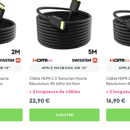
 15''
APPLE MACBOOK AIR 15''
APPLE
Haute
Câble HDMI 2.0 Swissten Haute
Câble HDMI 2
ir
Résolution 4K 60Hz 5m Noir
Résolution 4
+ 2 longueurs de câbles
+ 2 longue
22,90
€
16,90
€
AJOUTER