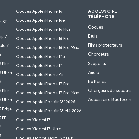
Coques Apple iPhone 16
ACCESSOIRE
TÉLÉPHONE
Coques Apple iPhone 16e
 S11
Coques
Coques Apple iPhone 16 Plus
Étuis
ip 7
Coques Apple iPhone 16 Pro
Films protecteurs
old 7
Coques Apple iPhone 16 Pro Max
Chargeurs
6
Coques Apple iPhone 17e
Supports
 Plus
Coques Apple iPhone 17
Audio
 Ultra
Coques Apple iPhone Air
Batteries
5
Coques Apple iPhone 17 Pro
Chargeurs de secours
 Plus
Coques Apple iPhone 17 Pro Max
Accessoire Bluetooth
 Ultra
Coques Apple iPad Air 13’ 2025
5 Edge
Coques Apple iPad Air 13 M4 2026
 FE
Coques Xiaomi 17
6
Coques Xiaomi 17 Ultra
7
Coques Xiaomi Redmi Note 15