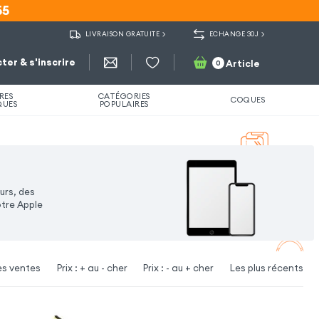
55
55
LIVRAISON GRATUITE
ECHANGE 30J
ter & s'inscrire
Article
0
RES
CATÉGORIES
COQUES
QUES
POPULAIRES
urs, des
otre Apple
es ventes
Prix : + au - cher
Prix : - au + cher
Les plus récents