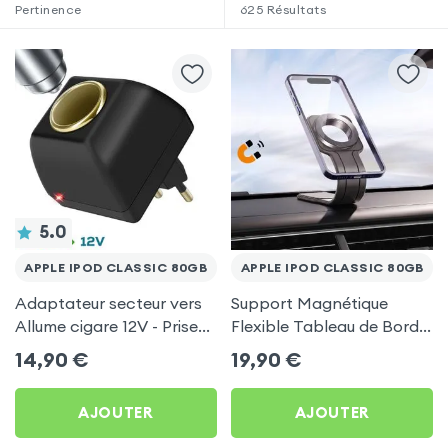
Pertinence
625
Résultats
5.0
APPLE IPOD CLASSIC 80GB
APPLE IPOD CLASSIC 80GB
Adaptateur secteur vers
Support Magnétique
Allume cigare 12V - Prise
Flexible Tableau de Bord
220V Noir
et Écran central pour
14,90
€
19,90
€
Apple iPod Classic 80Gb
AJOUTER
AJOUTER