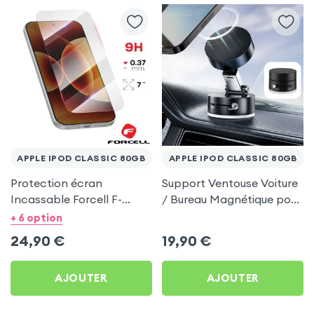
APPLE IPOD CLASSIC 80GB
APPLE IPOD CLASSIC 80GB
Protection écran
Support Ventouse Voiture
Incassable Forcell F-
/ Bureau Magnétique pour
Protect Nano 9H pour
Apple iPod Classic 80Gb
+ 6 option
Apple iPod Classic 80Gb
24,90
€
19,90
€
AJOUTER
AJOUTER