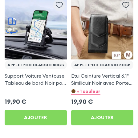
APPLE IPOD CLASSIC 80GB
APPLE IPOD CLASSIC 80GB
Support Voiture Ventouse
Étui Ceinture Vertical 6.1''
Tableau de bord Noir pour
Similicuir Noir avec Porte
Apple iPod Classic 80Gb
carte pour Apple iPod
+ 1 couleur
Classic 80Gb
19,90
€
19,90
€
AJOUTER
AJOUTER