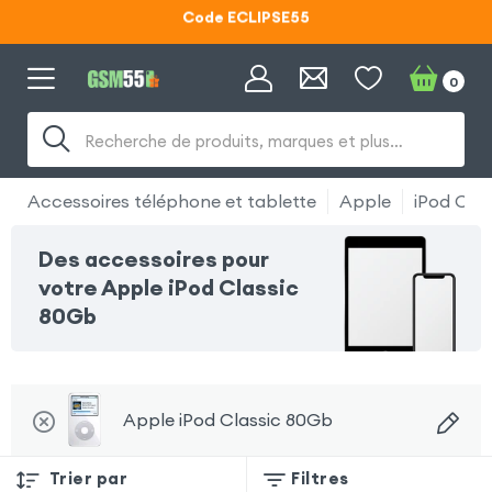
Code ECLIPSE55
Lunettes d'éclipse OFFERTES
0
Code ECLIPSE55
Recherche de produits, marques et plus…
Accessoires téléphone et tablette
Apple
iPod Cla
Des accessoires pour
votre Apple iPod Classic
80Gb
Apple iPod Classic 80Gb
Trier par
Filtres