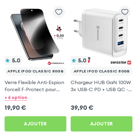
5.0
5.0
APPLE IPOD CLASSIC 80GB
APPLE IPOD CLASSIC 80GB
Verre Flexible Anti-Espion
Chargeur HUB GaN 100W
Forcell F-Protect pour
3x USB-C PD + USB QC -
Apple iPod Classic 80Gb
Swissten Core Blanc
+ 6 option
19,90
€
39,90
€
AJOUTER
AJOUTER