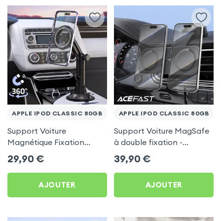
APPLE IPOD CLASSIC 80GB
APPLE IPOD CLASSIC 80GB
Support Voiture
Support Voiture MagSafe
Magnétique Fixation
à double fixation -
Porte-gobelet pour Apple
Acefast pour Apple iPod
29,90
€
39,90
€
iPod Classic 80Gb
Classic 80Gb
AJOUTER
AJOUTER