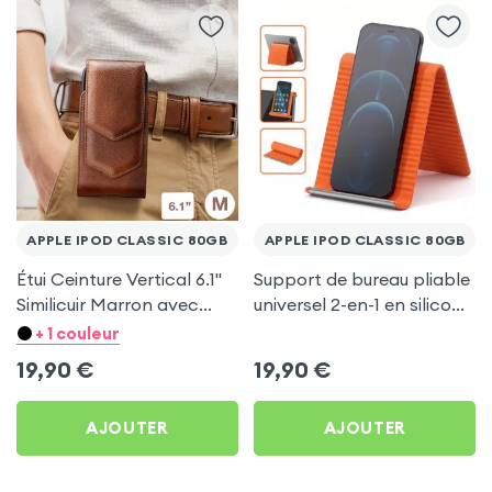
APPLE IPOD CLASSIC 80GB
APPLE IPOD CLASSIC 80GB
Étui Ceinture Vertical 6.1''
Support de bureau pliable
Similicuir Marron avec
universel 2-en-1 en silicone
Porte carte pour Apple
pour smartphone et
+ 1 couleur
iPod Classic 80Gb
tablette - Orange
19,90
€
19,90
€
AJOUTER
AJOUTER