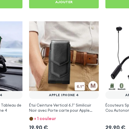
AJOUTER
 4
APPLE IPHONE 4
A
 Tableau de
Étui Ceinture Vertical 6.1'' Similicuir
Écouteurs Sp
ne 4
Noir avec Porte carte pour Apple
Cou Autonom
iPhone 4
Apple iPhone
+ 1 couleur
19,90
€
29,90
€