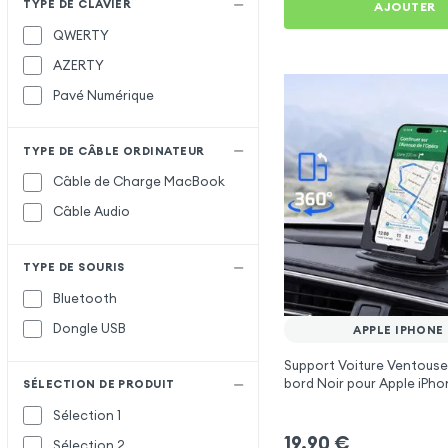
TYPE DE CLAVIER
AJOUTER
QWERTY
AZERTY
Pavé Numérique
TYPE DE CÂBLE ORDINATEUR
Câble de Charge MacBook
Câble Audio
TYPE DE SOURIS
Bluetooth
Dongle USB
APPLE IPHONE
Support Voiture Ventouse
bord Noir pour Apple iPho
SÉLECTION DE PRODUIT
Sélection 1
19,90
€
Sélection 2