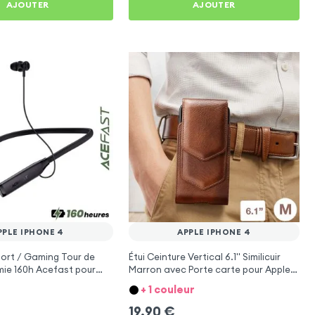
AJOUTER
AJOUTER
PPLE IPHONE 4
APPLE IPHONE 4
ort / Gaming Tour de
Étui Ceinture Vertical 6.1'' Similicuir
ie 160h Acefast pour
Marron avec Porte carte pour Apple
 4
iPhone 4
+ 1 couleur
19,90
€