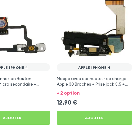
PPLE IPHONE 4
APPLE IPHONE 4
nnexion Bouton
Nappe avec connecteur de charge
 Micro secondaire +
Apple 30 Broches + Prise jack 3.5 +
roximité pour Apple
Micro interne et Antenne GSM pour
+ 2 option
Apple iPhone 4
12,90
€
AJOUTER
AJOUTER