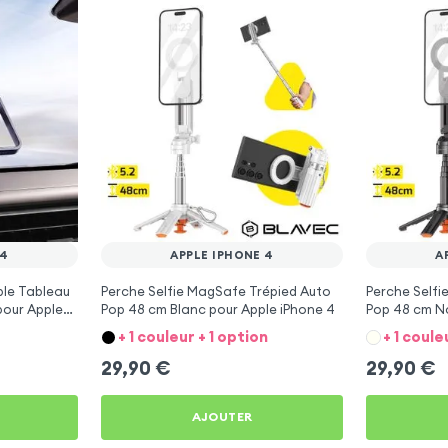
 4
APPLE IPHONE 4
A
ble Tableau
Perche Selfie MagSafe Trépied Auto
Perche Selfi
pour Apple
Pop 48 cm Blanc pour Apple iPhone 4
Pop 48 cm No
+ 1 couleur + 1 option
+ 1 coule
29,90
€
29,90
€
AJOUTER