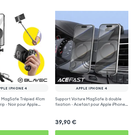
PPLE IPHONE 4
APPLE IPHONE 4
e MagSafe Trépied 41cm
Support Voiture MagSafe à double
ip - Noir pour Apple
fixation - Acefast pour Apple iPhone
4
39,90
€