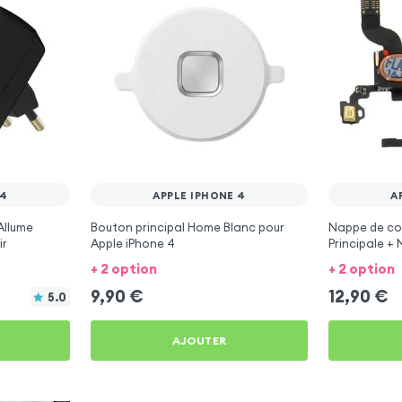
 4
APPLE IPHONE 4
A
Allume
Bouton principal Home Blanc pour
Nappe de co
ir
Apple iPhone 4
Principale +
Capteur de p
+ 2 option
+ 2 option
iPhone 4
9,90
€
12,90
€
5.0
AJOUTER