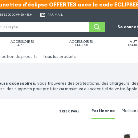
unettes d'éclipse OFFERTES avec le code ECLIPSE
unettes d'éclipse OFFERTES avec le code ECLIPSE
 55 82 00 00
9H30 / 18H
PAR MAIL
Se connec
ACCESSOIRES
ACCESSOIRES
AUT
APPLE
XIAOMI
MAR
lection de produits
Tous les produits
eurs accessoires
, vous trouverez des protections, des chargeurs, de
si des supports pour profiter au maximum du potentiel de votre Apple
Pertinence
Meilleur
TRIER PAR
: