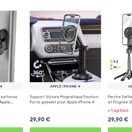
 4
APPLE IPHONE 4
A
 surfaces
Support Voiture Magnétique Fixation
Perche Selfi
 Apple
Porte-gobelet pour Apple iPhone 4
et Poignée Gr
iPhone 4
+ 1 option
29,90
€
29,90
€