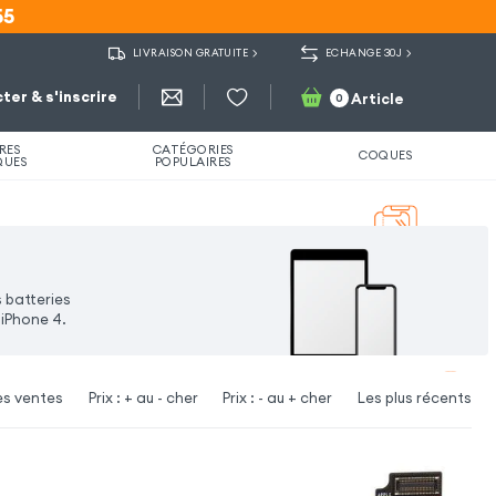
55
55
LIVRAISON GRATUITE
ECHANGE 30J
ter & s'inscrire
Article
0
RES
CATÉGORIES
COQUES
QUES
POPULAIRES
s batteries
 iPhone 4.
es ventes
Prix : + au - cher
Prix : - au + cher
Les plus récents