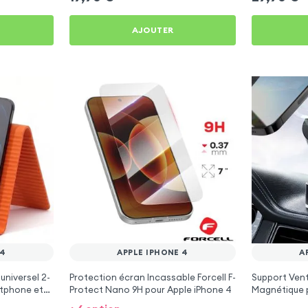
AJOUTER
 4
APPLE IPHONE 4
A
universel 2-
Protection écran Incassable Forcell F-
Support Vent
rtphone et
Protect Nano 9H pour Apple iPhone 4
Magnétique p