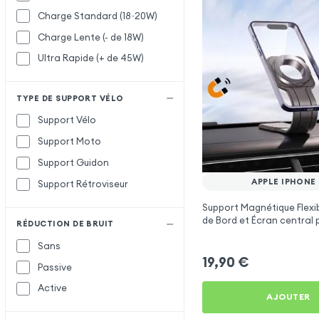
Charge Standard (18~20W)
Charge Lente (- de 18W)
Ultra Rapide (+ de 45W)
TYPE DE SUPPORT VÉLO
Support Vélo
Support Moto
Support Guidon
APPLE IPHONE
Support Rétroviseur
Support Magnétique Flexi
de Bord et Écran central 
RÉDUCTION DE BRUIT
iPhone 4
Sans
19,90
€
Passive
Active
AJOUTER