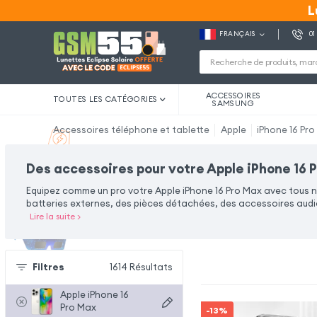
L
L
FRANÇAIS
01
ACCESSOIRES
TOUTES LES CATÉGORIES
SAMSUNG
Accessoires téléphone et tablette
Apple
iPhone 16 Pr
Des accessoires pour votre Apple iPhone 16 
Equipez comme un pro votre Apple iPhone 16 Pro Max avec tous 
batteries externes, des pièces détachées, des accessoires audio
Lire la suite
>
Filtres
1614
Résultats
Apple iPhone 16
Pro Max
-13%