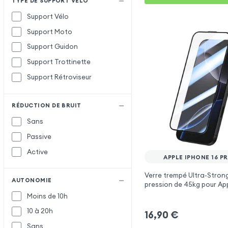
TYPE DE SUPPORT VÉLO
Support Vélo
Support Moto
Support Guidon
Support Trottinette
Support Rétroviseur
RÉDUCTION DE BRUIT
Sans
Passive
Active
APPLE IPHONE 16 P
Verre trempé Ultra-Strong
AUTONOMIE
pression de 45kg pour App
Pro Max
Moins de 10h
10 à 20h
16,90
€
Sans