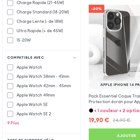
Charge Rapide (21~45W)
-20%
Charge Standard (18~20W)
Charge Lente (- de 18W)
Ultra Rapide (+ de 45W)
15~20W
COMPATIBLE AVEC
Apple Watch
Apple Watch 38mm - 41mm
APPLE IPHONE 16 P
Apple Watch 42mm - 45mm
Apple Watch 49mm
Pack Essentiel Coque Tra
Protection écran pour App
Apple Watch SE
Pro Max
+ 1 couleur + 2 optio
Apple Watch SE 2
19,90
€
24,90
€
9
Plus
AJOUTER