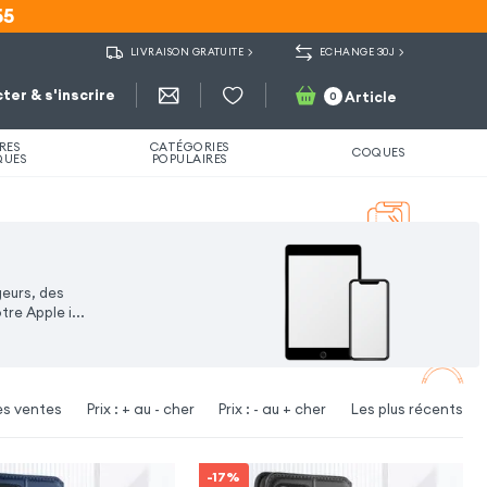
55
55
LIVRAISON GRATUITE
ECHANGE 30J
ter & s'inscrire
Article
0
RES
CATÉGORIES
COQUES
QUES
POPULAIRES
geurs, des
tre Apple i
...
es ventes
Prix : + au - cher
Prix : - au + cher
Les plus récents
-17%