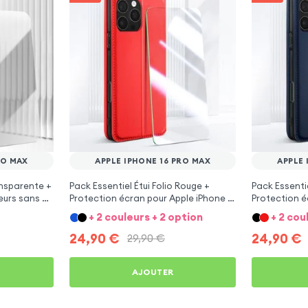
RO MAX
APPLE IPHONE 16 PRO MAX
APPLE 
nsparente +
Pack Essentiel Étui Folio Rouge +
Pack Essentie
urs sans fil
Protection écran pour Apple iPhone 16
Protection é
Max
Pro Max
Pro Max
+ 2 couleurs + 2 option
+ 2 cou
24,90
€
24,90
€
29,90
€
AJOUTER