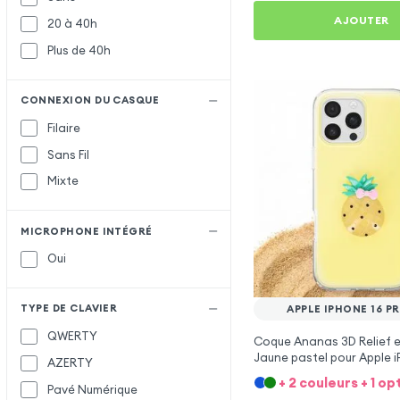
AJOUTER
20 à 40h
Plus de 40h
CONNEXION DU CASQUE
Filaire
Sans Fil
Mixte
MICROPHONE INTÉGRÉ
Oui
TYPE DE CLAVIER
APPLE IPHONE 16 P
QWERTY
Coque Ananas 3D Relief e
Jaune pastel pour Apple i
AZERTY
Max
+ 2 couleurs + 1 op
Pavé Numérique