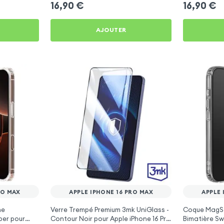
16,90
€
16,90
€
AJOUTER
RO MAX
APPLE IPHONE 16 PRO MAX
APPLE 
ne
Verre Trempé Premium 3mk UniGlass -
Coque MagS
per pour
Contour Noir pour Apple iPhone 16 Pro
Bimatière Sw