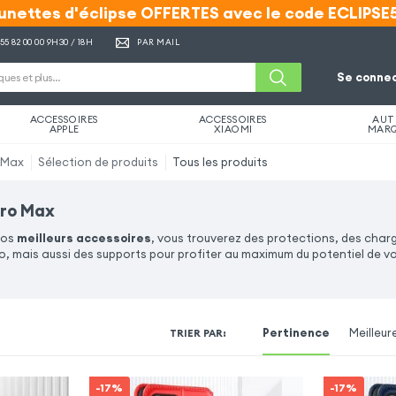
unettes d'éclipse OFFERTES avec le code ECLIPSE
unettes d'éclipse OFFERTES avec le code ECLIPSE
 55 82 00 00
9H30 / 18H
PAR MAIL
Se connec
ACCESSOIRES
ACCESSOIRES
AUT
APPLE
XIAOMI
MAR
o Max
Sélection de produits
Tous les produits
Pro Max
nos
meilleurs accessoires
, vous trouverez des protections, des char
, mais aussi des supports pour profiter au maximum du potentiel de vo
Pertinence
Meilleur
TRIER PAR
:
-17%
-17%