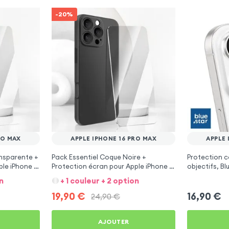
-20%
RO MAX
APPLE IPHONE 16 PRO MAX
APPLE 
nsparente +
Pack Essentiel Coque Noire +
Protection c
le iPhone 16
Protection écran pour Apple iPhone 16
objectifs, Bl
Pro Max
16 Pro Max
n
+ 1 couleur + 2 option
19,90
€
16,90
€
24,90
€
AJOUTER