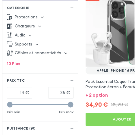
CATÉGORIE
Protections
Chargeurs
Audio
Supports
Câbles et connectivités
10
Plus
APPLE IPHONE 16 P
PRIX TTC
Pack Essentiel Coque Tra
Protection écran + Écoute
pour Apple iPhone 16 Pro 
€
€
+ 2 option
34,90
€
39,90
€
Prix min
Prix max
AJOUTER
PUISSANCE (W)