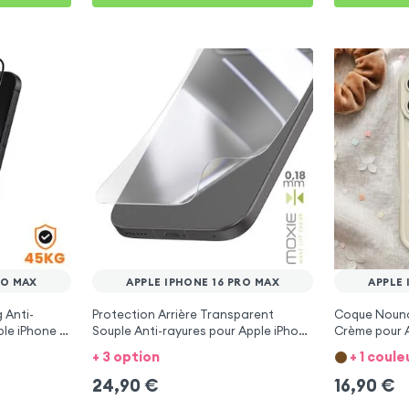
RO MAX
APPLE IPHONE 16 PRO MAX
APPLE 
 Anti-
Protection Arrière Transparent
Coque Nounou
le iPhone 16
Souple Anti-rayures pour Apple iPhone
Crème pour A
16 Pro Max
+ 3 option
+ 1 coule
24,90
€
16,90
€