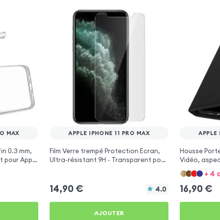
RO MAX
APPLE IPHONE 11 PRO MAX
APPLE 
fin 0.3 mm,
Film Verre trempé Protection Ecran,
Housse Porte
t pour Apple
Ultra-résistant 9H - Transparent pour
Vidéo, aspec
Apple iPhone 11 Pro Max
Apple iPhone
+ 4 
14,90
€
16,90
€
4.0
AJOUTER