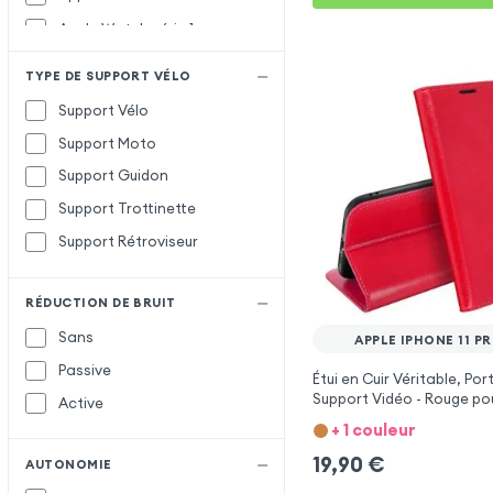
Apple Watch série 1
Apple Watch série 2
TYPE DE SUPPORT VÉLO
Apple Watch série 3
Support Vélo
Apple Watch série 4
Support Moto
Apple Watch série 5
Support Guidon
Apple Watch série 6
Support Trottinette
Apple Watch série 7
Support Rétroviseur
Apple Watch série 8
Apple Watch Ultra
RÉDUCTION DE BRUIT
Galaxy Watch
G
Sans
APPLE IPHONE 11 P
Passive
Étui en Cuir Véritable, Po
Support Vidéo - Rouge po
Active
iPhone 11 Pro Max
+ 1 couleur
19,90
€
AUTONOMIE