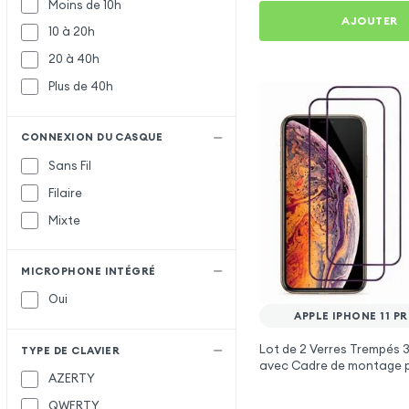
Moins de 10h
AJOUTER
10 à 20h
20 à 40h
Plus de 40h
CONNEXION DU CASQUE
Sans Fil
Filaire
Mixte
MICROPHONE INTÉGRÉ
Oui
APPLE IPHONE 11 P
Lot de 2 Verres Trempés 
TYPE DE CLAVIER
avec Cadre de montage p
AZERTY
iPhone 11 Pro Max
QWERTY