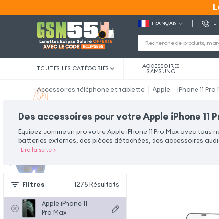
L
L
FRANÇAIS
01
ACCESSOIRES
TOUTES LES CATÉGORIES
SAMSUNG
Accessoires téléphone et tablette
Apple
iPhone 11 Pro
Des accessoires pour votre Apple iPhone 11 
Equipez comme un pro votre Apple iPhone 11 Pro Max avec tous 
batteries externes, des pièces détachées, des accessoires audio
Lire la suite
>
Filtres
1275
Résultats
Apple iPhone 11
Pro Max