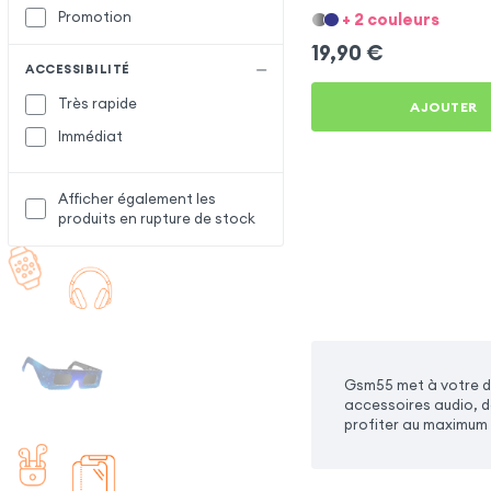
Max
Promotion
+ 2 couleurs
19,90
€
ACCESSIBILITÉ
Très rapide
AJOUTER
Immédiat
Afficher également les
produits en rupture de stock
Gsm55 met à votre di
accessoires audio, de
profiter au maximum 