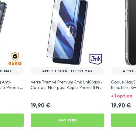
RO MAX
APPLE IPHONE 11 PRO MAX
APPLE 
 Anti-
Verre Trempé Premium 3mk UniGlass -
Coque MagS
le iPhone 11
Contour Noir pour Apple iPhone 11 Pro
Bimatière Sw
Max
11 Pro Max
+ 1 option
19,90
€
19,90
€
AJOUTER