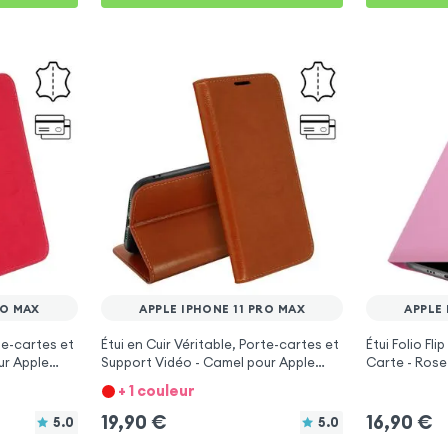
RO MAX
APPLE IPHONE 11 PRO MAX
APPLE 
rte-cartes et
Étui en Cuir Véritable, Porte-cartes et
Étui Folio Fl
ur Apple
Support Vidéo - Camel pour Apple
Carte - Rose 
iPhone 11 Pro Max
Max
+ 1 couleur
19,90
€
16,90
€
5.0
5.0