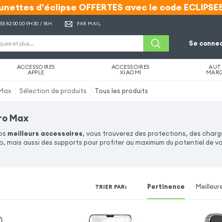
unettes d'éclipse OFFERTES avec le code ECLIPSE
unettes d'éclipse OFFERTES avec le code ECLIPSE
 55 82 00 00
9H30 / 18H
PAR MAIL
Se connec
ACCESSOIRES
ACCESSOIRES
AUT
APPLE
XIAOMI
MAR
 Max
Sélection de produits
Tous les produits
Pro Max
nos
meilleurs accessoires
, vous trouverez des protections, des charg
, mais aussi des supports pour profiter au maximum du potentiel de vo
Pertinence
Meilleur
TRIER PAR
: