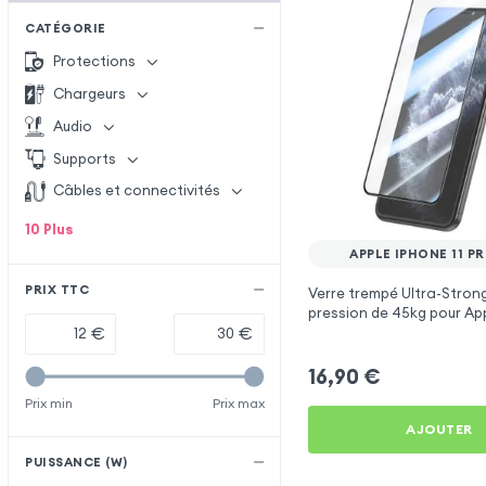
CATÉGORIE
Protections
Chargeurs
Audio
Supports
Câbles et connectivités
10
Plus
APPLE IPHONE 11 P
PRIX TTC
Verre trempé Ultra-Strong
pression de 45kg pour App
Pro Max
€
€
16,90
€
Prix min
Prix max
AJOUTER
PUISSANCE (W)