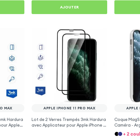
AJOUTER
RO MAX
APPLE IPHONE 11 PRO MAX
APPLE 
3mk Hardura
Lot de 2 Verres Trempés 3mk Hardura
Coque MagSa
our Apple
avec Applicateur pour Apple iPhone 11
Caméra - Arg
Pro Max
Pro Max
+ 2 cou