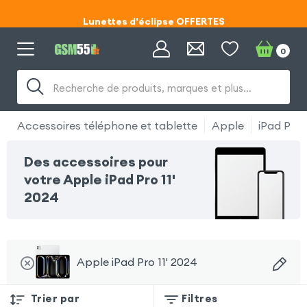
Lunettes d'éclipse OFFERTES
Code ECLIPSE55
0
Lunettes d'éclipse OFFERTES
Recherche de produits, marques et plus…
Code ECLIPSE55
Accessoires téléphone et tablette
Apple
iPad Pro 
Des accessoires pour
votre Apple iPad Pro 11'
2024
Apple iPad Pro 11' 2024
Trier par
Filtres