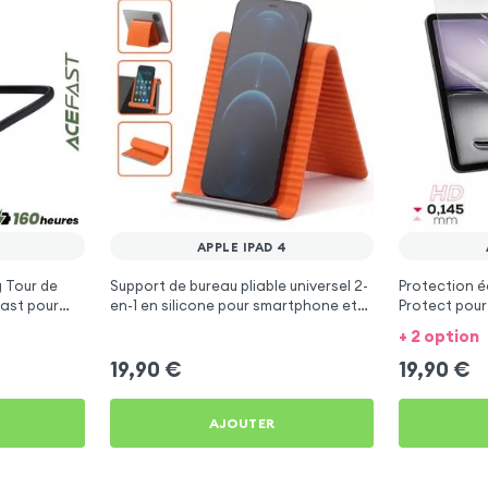
APPLE IPAD 4
 Tour de
Support de bureau pliable universel 2-
Protection éc
ast pour
en-1 en silicone pour smartphone et
Protect pour
tablette - Orange
+ 2 option
19,90
€
19,90
€
AJOUTER