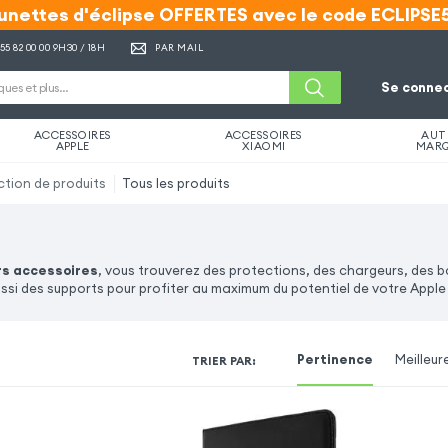
unettes d'éclipse OFFERTES avec le code ECLIPSE
unettes d'éclipse OFFERTES avec le code ECLIPSE
 55 82 00 00
9H30 / 18H
PAR MAIL
Se connec
ACCESSOIRES
ACCESSOIRES
AUT
APPLE
XIAOMI
MAR
ction de produits
Tous les produits
rs accessoires
, vous trouverez des protections, des chargeurs, des b
si des supports pour profiter au maximum du potentiel de votre Apple 
Pertinence
Meilleur
TRIER PAR
: