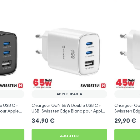
APPLE IPAD 4
e USB C +
Chargeur GaN 65W Double USB C +
Chargeur Ga
pour Apple
USB, Swissten Edge Blanc pour Apple
Swissten Edg
iPad 4
4
34,90
€
29,90
€
AJOUTER