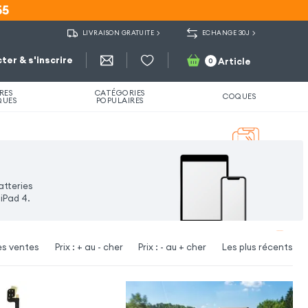
55
55
LIVRAISON GRATUITE
ECHANGE 30J
ter & s'inscrire
Article
0
RES
CATÉGORIES
COQUES
QUES
POPULAIRES
atteries
iPad 4.
es ventes
Prix : + au - cher
Prix : - au + cher
Les plus récents