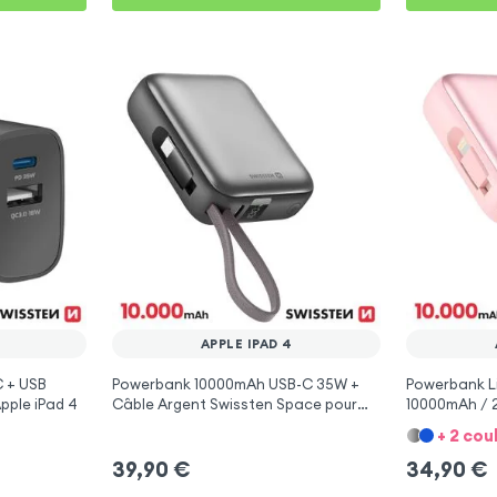
APPLE IPAD 4
 + USB
Powerbank 10000mAh USB-C 35W +
Powerbank Li
pple iPad 4
Câble Argent Swissten Space pour
10000mAh / 2
Apple iPad 4
iPad 4
+ 2 cou
39,90
€
34,90
€