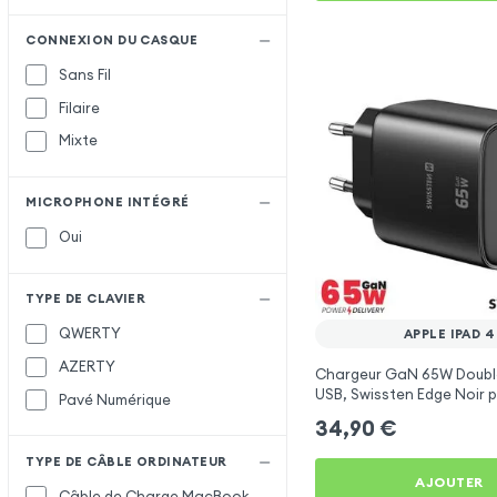
CONNEXION DU CASQUE
Sans Fil
Filaire
Mixte
MICROPHONE INTÉGRÉ
Oui
TYPE DE CLAVIER
QWERTY
APPLE IPAD 4
AZERTY
Chargeur GaN 65W Doubl
USB, Swissten Edge Noir 
Pavé Numérique
iPad 4
34,90
€
TYPE DE CÂBLE ORDINATEUR
AJOUTER
Câble de Charge MacBook