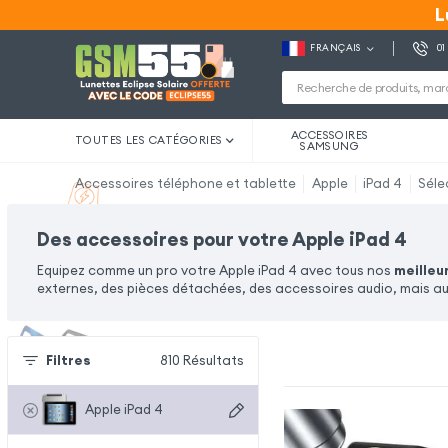
L
L
FRANÇAIS
01
ACCESSOIRES
TOUTES LES CATÉGORIES
SAMSUNG
Accessoires téléphone et tablette
Apple
iPad 4
Séle
Des accessoires pour votre Apple iPad 4
Equipez comme un pro votre Apple iPad 4 avec tous nos
meilleu
externes, des pièces détachées, des accessoires audio, mais aus
Filtres
810
Résultats
Apple iPad 4