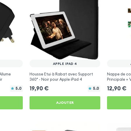
APPLE IPAD 4
Allume
Housse Etui à Rabat avec Support
Nappe de co
ir
360° - Noir pour Apple iPad 4
Principale + 
Apple iPad 4
19,90
€
12,90
€
5.0
5.0
AJOUTER