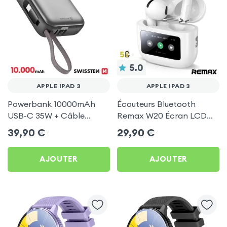
5.0
APPLE IPAD 3
APPLE IPAD 3
Powerbank 10000mAh
Écouteurs Bluetooth
USB-C 35W + Câble
Remax W20 Écran LCD
Argent Swissten Space
Full-Color pour Apple iPad
39,90
€
29,90
€
pour Apple iPad 3
3
AJOUTER
AJOUTER