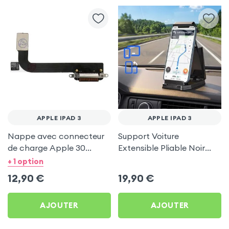
APPLE IPAD 3
APPLE IPAD 3
Nappe avec connecteur
Support Voiture
de charge Apple 30
Extensible Pliable Noir
broches pour Apple iPad
Carbone pour Apple iPad
+ 1 option
3
3
12,90
€
19,90
€
AJOUTER
AJOUTER