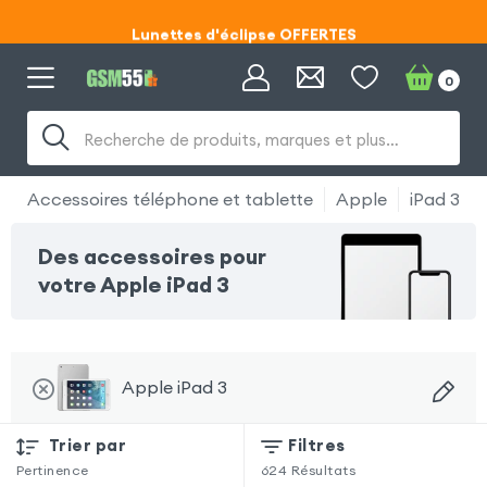
Lunettes d'éclipse OFFERTES
Code ECLIPSE55
0
Lunettes d'éclipse OFFERTES
Recherche de produits, marques et plus…
Code ECLIPSE55
Accessoires téléphone et tablette
Apple
iPad 3
Des accessoires pour
votre Apple iPad 3
Apple iPad 3
Trier par
Filtres
Pertinence
624
Résultats