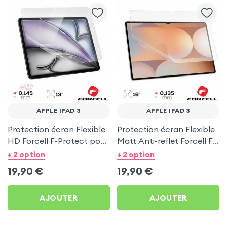
APPLE IPAD 3
APPLE IPAD 3
Protection écran Flexible
Protection écran Flexible
HD Forcell F-Protect pour
Matt Anti-reflet Forcell F-
Apple iPad 3
Protect pour Apple iPad 3
+ 2 option
+ 2 option
19,90
€
19,90
€
AJOUTER
AJOUTER