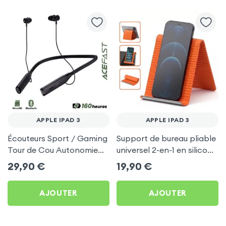
APPLE IPAD 3
APPLE IPAD 3
Écouteurs Sport / Gaming
Support de bureau pliable
Tour de Cou Autonomie
universel 2-en-1 en silicone
160h Acefast pour Apple
pour smartphone et
29,90
€
19,90
€
iPad 3
tablette - Orange
AJOUTER
AJOUTER