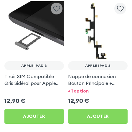
APPLE IPAD 3
APPLE IPAD 3
Tiroir SIM Compatible
Nappe de connexion
Gris Sidéral pour Apple
Bouton Principale +
iPad 3
Volume + Vibreur pour
+ 1 option
Apple iPad 3
12,90
€
12,90
€
AJOUTER
AJOUTER