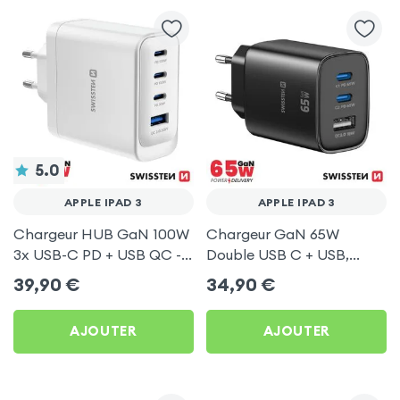
5.0
APPLE IPAD 3
APPLE IPAD 3
Chargeur HUB GaN 100W
Chargeur GaN 65W
3x USB-C PD + USB QC -
Double USB C + USB,
Swissten Core Blanc
Swissten Edge Noir pour
39,90
€
34,90
€
Apple iPad 3
AJOUTER
AJOUTER