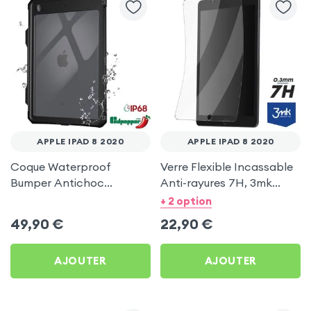
APPLE IPAD 8 2020
APPLE IPAD 8 2020
Coque Waterproof
Verre Flexible Incassable
Bumper Antichoc
Anti-rayures 7H, 3mk
Redpepper, Contour Noir
FlexibleGlass -
+ 2 option
pour Apple iPad 8 2020
Transparent pour Apple
49,90
€
22,90
€
iPad 8 2020
AJOUTER
AJOUTER