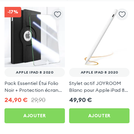
-17%
APPLE IPAD 8 2020
APPLE IPAD 8 2020
Pack Essentiel Étui Folio
Stylet actif JOYROOM
Noir + Protection écran
Blanc pour Apple iPad 8
pour Apple iPad 8 2020
2020
24,90
€
29,90
49,90
€
AJOUTER
AJOUTER