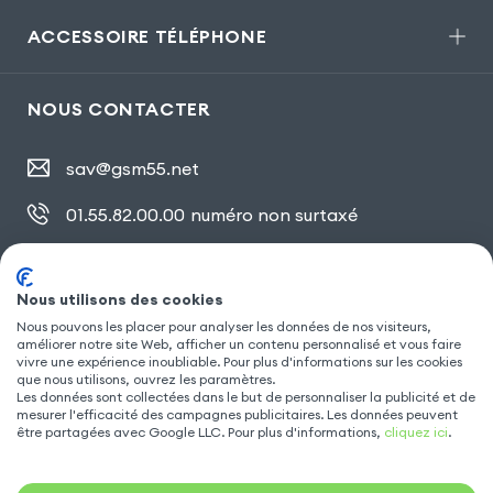
ACCESSOIRE TÉLÉPHONE
NOUS CONTACTER
sav@gsm55.net
01.55.82.00.00
numéro non surtaxé
30, bis rue Girard
,
93100 Montreuil
Nous utilisons des cookies
Nous pouvons les placer pour analyser les données de nos visiteurs,
améliorer notre site Web, afficher un contenu personnalisé et vous faire
SUIVEZ NOUS
vivre une expérience inoubliable. Pour plus d'informations sur les cookies
que nous utilisons, ouvrez les paramètres.
Les données sont collectées dans le but de personnaliser la publicité et de
mesurer l'efficacité des campagnes publicitaires. Les données peuvent
être partagées avec Google LLC. Pour plus d'informations,
cliquez ici
.