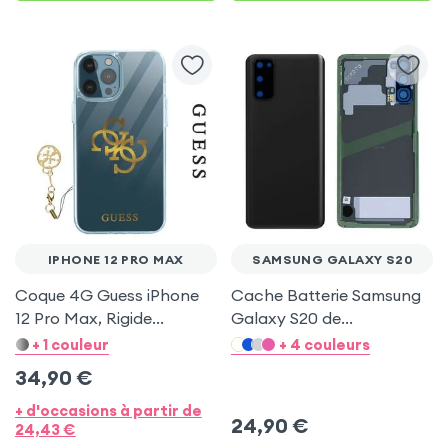
IPHONE 12 PRO MAX
SAMSUNG GALAXY S20
Coque 4G Guess iPhone
Cache Batterie Samsung
12 Pro Max, Rigide
Galaxy S20 de
Transparente, 4G
remplacement - Noir
+ 1 couleur
+ 4 couleurs
Charms - Logo Or
34,90
€
+ d'occasions à partir de
24,90
€
24,43
€