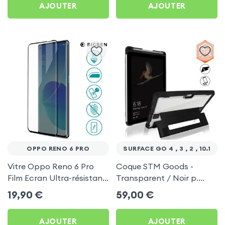
AJOUTER
AJOUTER
OPPO RENO 6 PRO
SURFACE GO 4 , 3 , 2 , 10.1
Vitre Oppo Reno 6 Pro
Coque STM Goods -
Film Ecran Ultra-résistant
Transparent / Noir p.
9H Bords Incurvés 3D,
Surface Go 4 , Go 3 , Go 2
19,90
€
59,00
€
Bigben - Noir
et 10.1
AJOUTER
AJOUTER