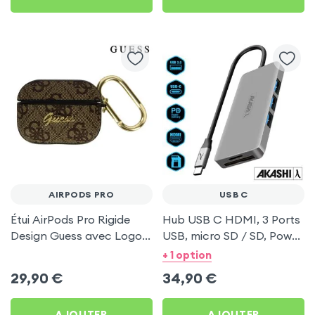
AIRPODS PRO
USB C
Étui AirPods Pro Rigide
Hub USB C HDMI, 3 Ports
Design Guess avec Logo
USB, micro SD / SD, Power
en relief - Marron
Delivery, Adaptateur 7 en
+ 1 option
1 Akashi - Gris pour
29,90
€
34,90
€
Macbook, Ordinateur
Portable, Smartphone…
AJOUTER
AJOUTER