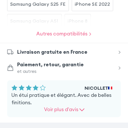
Samsung Galaxy S25 FE
iPhone SE 2022
Samsung Galaxy A51
iPhone 8
Autres compatibilités
iPhone SE 2020
Samsung Galaxy A41
Livraison gratuite en France
Samsung Galaxy A57
iPhone 16e
Paiement, retour, garantie
et autres
Samsung Galaxy S24 Ultra
NICOLLET
Google Pixel 9a
iPhone 17e
Un étui pratique et élégant. Avec de belles
finitions.
Google Pixel 7a
Voir plus d'avis