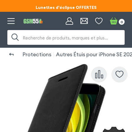
Lunettes d'éclipse OFFERTES
Code ECLIPSE55
0
Lunettes d'éclipse OFFERTES
Recherche de produits, marques et plus…
Code ECLIPSE55
Protections
Autres Étuis pour iPhone SE 20