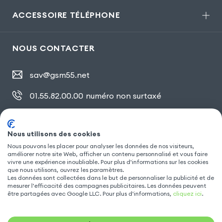
ACCESSOIRE TÉLÉPHONE
NOUS CONTACTER
sav@gsm55.net
01.55.82.00.00
numéro non surtaxé
30, bis rue Girard
,
93100 Montreuil
Nous utilisons des cookies
Nous pouvons les placer pour analyser les données de nos visiteurs,
améliorer notre site Web, afficher un contenu personnalisé et vous faire
SUIVEZ NOUS
vivre une expérience inoubliable. Pour plus d'informations sur les cookies
que nous utilisons, ouvrez les paramètres.
Les données sont collectées dans le but de personnaliser la publicité et de
mesurer l'efficacité des campagnes publicitaires. Les données peuvent
être partagées avec Google LLC. Pour plus d'informations,
cliquez ici
.