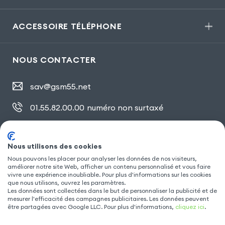
ACCESSOIRE TÉLÉPHONE
NOUS CONTACTER
sav@gsm55.net
01.55.82.00.00
numéro non surtaxé
30, bis rue Girard
,
93100 Montreuil
Nous utilisons des cookies
Nous pouvons les placer pour analyser les données de nos visiteurs,
améliorer notre site Web, afficher un contenu personnalisé et vous faire
SUIVEZ NOUS
vivre une expérience inoubliable. Pour plus d'informations sur les cookies
que nous utilisons, ouvrez les paramètres.
Les données sont collectées dans le but de personnaliser la publicité et de
mesurer l'efficacité des campagnes publicitaires. Les données peuvent
être partagées avec Google LLC. Pour plus d'informations,
cliquez ici
.