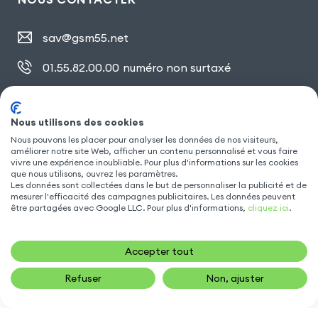
sav@gsm55.net
01.55.82.00.00
numéro non surtaxé
30, bis rue Girard
,
93100 Montreuil
Nous utilisons des cookies
Nous pouvons les placer pour analyser les données de nos visiteurs,
améliorer notre site Web, afficher un contenu personnalisé et vous faire
SUIVEZ NOUS
vivre une expérience inoubliable. Pour plus d'informations sur les cookies
que nous utilisons, ouvrez les paramètres.
Les données sont collectées dans le but de personnaliser la publicité et de
mesurer l'efficacité des campagnes publicitaires. Les données peuvent
être partagées avec Google LLC. Pour plus d'informations,
cliquez ici
.
Accepter tout
Refuser
Non, ajuster
16,90
€
AJOUTER AU PANIER