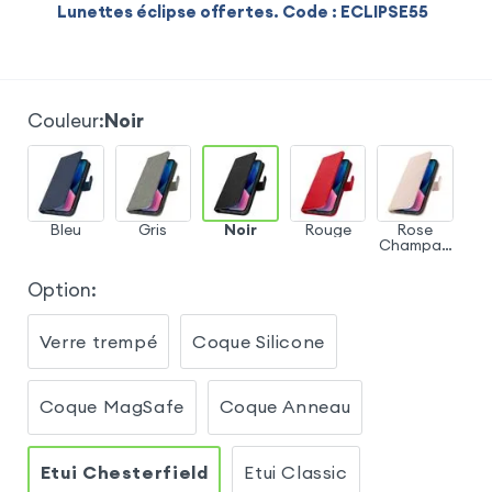
Lunettes éclipse offertes. Code : ECLIPSE55
Couleur
:
Noir
Bleu
Gris
Noir
Rouge
Rose
Champag
ne
Option
:
Verre trempé
Coque Silicone
Coque MagSafe
Coque Anneau
Etui Chesterfield
Etui Classic