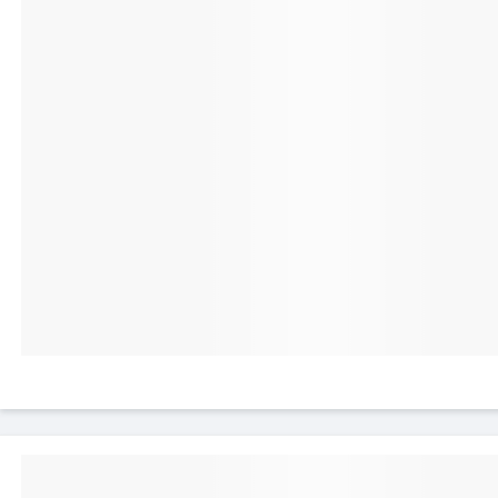
Confort d'utilisation optimal
En plus de préserver votre Smartphone, cet
étui folio met à votre disposition deux
espaces de rangement, à l'intérieur de son
clapet pour ranger vos cartes. Avec son
rabat modulable, il fait office de support
horizontal, vous permettant de visionner vos
contenus avec les mains libres. Sur-mesure, il
offre un accès libre aux ports de charge,
connectiques, caméra et redessine les
boutons latéraux.