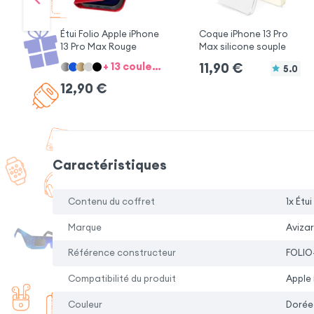
Étui Folio Apple iPhone
Coque iPhone 13 Pro
13 Pro Max Rouge
Max silicone souple
+ 13 couleurs + 1 modèle
11,90
€
5.0
12,90
€
Caractéristiques
Contenu du coffret
1x Étu
Marque
Avizar
Référence constructeur
FOLIO
Compatibilité du produit
Apple 
Couleur
Dorée