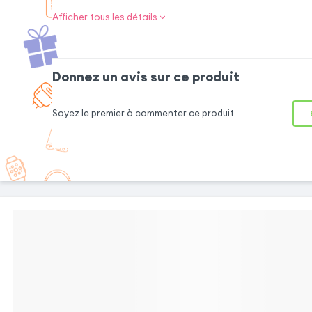
Afficher tous les détails
Un mélange par
protection
Donnez un avis sur ce produit
Cet étui combine pr
enveloppe intégra
Soyez le premier à commenter ce produit
pour le préserver 
Désormais, votre t
les accidents grâc
souple qui assure
l'intérieur. Pour 
protection de v
affaires, la houss
dissimulée dans le 
risque d'ouverture a