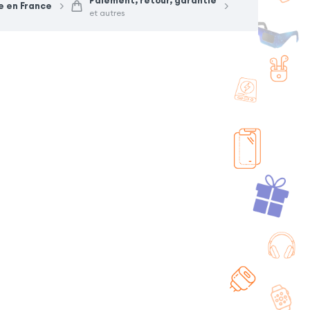
Paiement, retour, garantie
e en France
et autres
i Cuir IPhone 13 Pro
Etui Cuir IPhone 13 Pro
x Noir
Max Marron
+ 3 couleurs
+ 3 couleurs
9,90
€
29,90
€