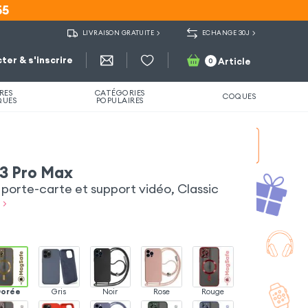
55
55
LIVRAISON GRATUITE
ECHANGE 30J
ter & s'inscrire
Article
0
RES
CATÉGORIES
COQUES
QUES
POPULAIRES
13 Pro Max
orte-carte et support vidéo, Classic
 >
Dorée
Gris
Noir
Rose
Rouge