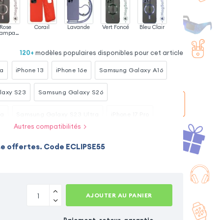
Rose
Corail
Lavande
Vert Foncé
Bleu Clair
ampag
ne
120
+
modèles populaires disponibles pour cet article
ra
iPhone 13
iPhone 16e
Samsung Galaxy A16
laxy S23
Samsung Galaxy S26
ra
Samsung Galaxy S23 Ultra
iPhone 17 Pro
Autres compatibilités
Xiaomi Redmi Note 15 Pro 5G
Xiaomi Redmi Note 15
se offertes. Code ECLIPSE55
iPhone 17 Pro Max
AJOUTER AU PANIER