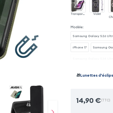
Transparent
Violet
Ch
Modèle
:
Samsung Galaxy S26 Ult
iPhone 17
Samsung Ga
Samsung Galaxy S24 Ult
Samsung Galaxy A26
🎁
Lunettes d'éclip
Samsung Galaxy A54 5G
14,90
€
(TTC)