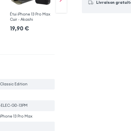
Livraison gratuit
Étui iPhone 13 Pro Max
Coque MagSafe
Etu
Cuir - Akashi
iPhone 13 Pro Max
Ma
Swissten
+ 3 modèles
19,90
€
19,90
€
2
i Classic Edition
-ELEC-GD-13PM
iPhone 13 Pro Max