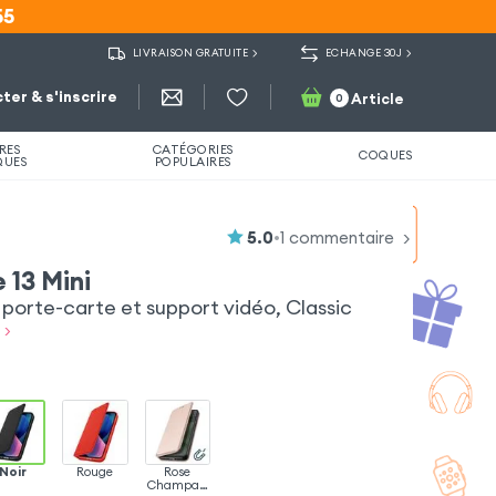
55
55
LIVRAISON GRATUITE
ECHANGE 30J
ter & s'inscrire
Article
0
RES
CATÉGORIES
COQUES
QUES
POPULAIRES
5.0
•
1
commentaire
 13 Mini
orte-carte et support vidéo, Classic
 >
Noir
Rouge
Rose
Champag