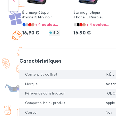
Étui magnétique
Étui magnétique
iPhone 13 Mini noir
iPhone 13 Mini bleu
+ 4 couleurs + 10 option
+ 4 couleurs + 10 option
16,90
€
16,90
€
5.0
Caractéristiques
Contenu du coffret
1x Étu
Marque
Avizar
Référence constructeur
FOLIO
Compatibilité du produit
Apple 
Couleur
Noir