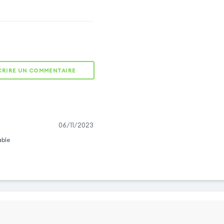
CRIRE UN COMMENTAIRE
ntégrale résistante
otection et praticité. Il
ement votre Apple iPhone
06/11/2023
éserver des chocs et des
able
ien. Désormais, votre
ndra plus les accidents
 de maintien souple qui
e fois à l'intérieur.