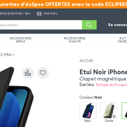
unettes d'éclipse OFFERTES avec le code ECLIPSE
unettes d'éclipse OFFERTES avec le code ECLIPSE
 55 82 00 00
9H30 / 18H
PAR MAIL
Se connec
ACCESSOIRES
ACCESSOIRES
AUT
APPLE
XIAOMI
MAR
3 Mini
AVIZAR
Etui Noir iPhone
Clapet magnétique p
Series
Détails du Produit
Couleur
:
Noir
Bleu
Dorée