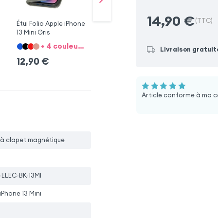
14,90
€
(TTC)
Étui Folio Apple iPhone
Étui magnétique
Ét
13 Mini Gris
iPhone 13 Mini rose
iP
+ 4 couleurs + 10 option
+ 4 couleurs + 10 option
Livraison gratuit
12,90
€
16,90
€
1
Article conforme à ma c
i à clapet magnétique
-ELEC-BK-13MI
iPhone 13 Mini