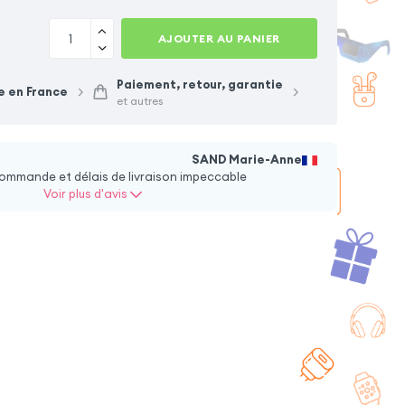
AJOUTER AU PANIER
ui magnétique
Coque iPhone 13 Mini
hone 13 Mini rouge
silicone souple
Paiement, retour, garantie
+ 4 couleurs + 10 option
+ 10 option
e en France
et autres
4,90
€
12,90
€
SAND Marie-Anne
ommande et délais de livraison impeccable
Voir plus d'avis