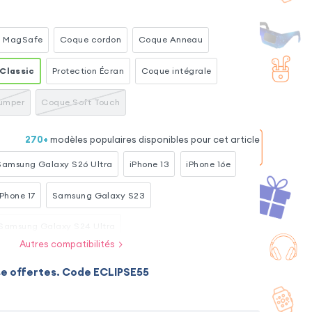
ne
 MagSafe
Coque cordon
Coque Anneau
 Classic
Protection Écran
Coque intégrale
umper
Coque Soft Touch
270
+
modèles populaires disponibles pour cet article
Samsung Galaxy S26 Ultra
iPhone 13
iPhone 16e
iPhone 17
Samsung Galaxy S23
Samsung Galaxy S24 Ultra
Autres compatibilités
ra
iPhone 17 Pro
Samsung Galaxy A26
se offertes. Code ECLIPSE55
 5G
Xiaomi Redmi Note 15
Samsung Galaxy A34 5G