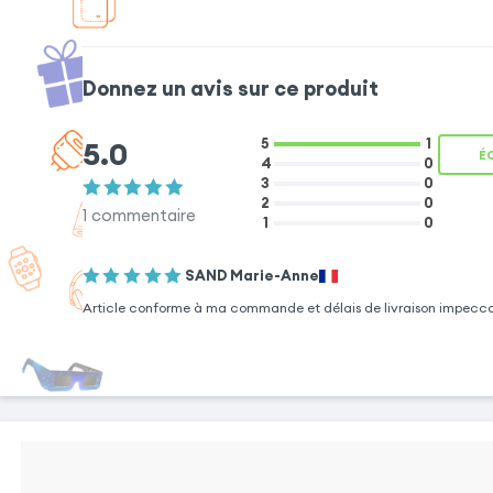
Donnez un avis sur ce produit
5.0
5
1
É
4
0
Une protection i
3
0
2
0
1
commentaire
1
0
Cet étui combine pr
enveloppe intégral
SAND Marie-Anne
13 Mini, pour le pr
Article conforme à ma commande et délais de livraison impecc
rayures du quotid
téléphone ne crai
grâce à une coque
assure sa fixation un