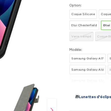
Option
:
Coque Silicone
Coque
Etui Chesterfield
Etui
Verre trempé
Coque B
Modèle
:
Samsung Galaxy A17
Samsung Galaxy A16
Samsung Galaxy S26
Samsung Galaxy S23 Ult
🎁
Lunettes d'éclip
Xiaomi Redmi Note 15 Pro