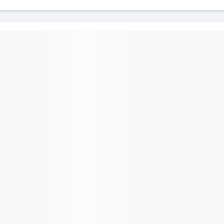
s, il garde une certaine
s encombrer votre poche
leur noire fait de lui un
i s'adapte à toutes les
nues.