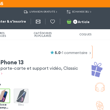
55
55
LIVRAISON GRATUITE
ECHANGE 30J
ter & s'inscrire
Article
0
RES
CATÉGORIES
COQUES
QUES
POPULAIRES
5.0
•
1
commentaire
iPhone 13
orte-carte et support vidéo, Classic
 >
e
Rose
Bleu
ampag