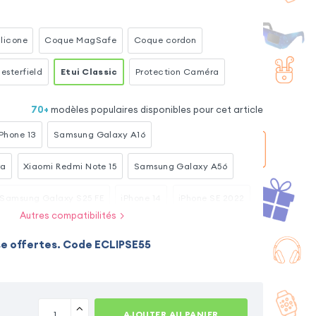
ne
licone
Coque MagSafe
Coque cordon
esterfield
Etui Classic
Protection Caméra
70
+
modèles populaires disponibles pour cet article
iPhone 13
Samsung Galaxy A16
ra
Xiaomi Redmi Note 15
Samsung Galaxy A56
Samsung Galaxy S25 FE
iPhone 14
iPhone SE 2022
Autres compatibilités
Samsung Galaxy A55
Xiaomi Redmi Note 15 Pro Plus 5G
se offertes. Code ECLIPSE55
axy S23
AJOUTER AU PANIER