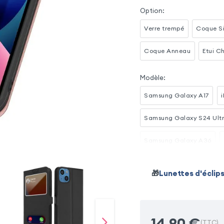
Option
:
Verre trempé
Coque Si
Coque Anneau
Etui Ch
Modèle
:
Samsung Galaxy A17
Samsung Galaxy S24 Ult
Samsung Galaxy A36
Samsung Galaxy S22
🎁
Lunettes d'éclip
iPhone 11
Samsung Gal
14,90
€
(TTC)