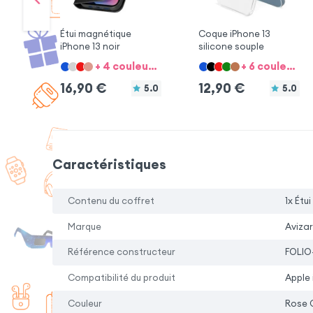
Étui magnétique
Coque iPhone 13
iPhone 13 noir
silicone souple
+ 4 couleurs + 7 option
+ 6 couleurs + 7 option
16,90
€
12,90
€
5.0
5.0
Caractéristiques
Contenu du coffret
1x Étu
Marque
Avizar
Référence constructeur
FOLIO
Compatibilité du produit
Apple 
Couleur
Rose