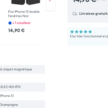
Étui iPhone 13 double
Coque MagSafe
Co
Livraison gratuit
Fenêtres Noir
iPhone 13 Swissten
13
+ 1 couleur
+ 3 modèles
14,90
€
19,90
€
1
Etui très fonctionnel et 
i à clapet magnétique
-ELEC-RG-IP13
iPhone 13
 Champagne