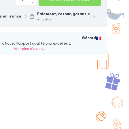
Paiement, retour, garantie
que cordon iPhone
Coque iPhone 13
e en France
 Rouge
Souple Mat Noir
et autres
+ 4 couleurs + 7 option
+ 6 couleurs + 7 option
6,90
€
16,90
€
Gérard
pratique. Rapport qualité prix excellent.
Voir plus d'avis