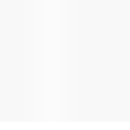
 et élégant
t éco-cuir lisse et des
nies, cet
étui pour Apple
un look chic au design