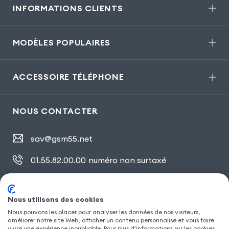
INFORMATIONS CLIENTS
MODÈLES POPULAIRES
ACCESSOIRE TÉLÉPHONE
NOUS CONTACTER
sav@gsm55.net
01.55.82.00.00
numéro non surtaxé
30, bis rue Girard
,
93100 Montreuil
Nous utilisons des cookies
Nous pouvons les placer pour analyser les données de nos visiteurs,
améliorer notre site Web, afficher un contenu personnalisé et vous faire
SUIVEZ NOUS
vivre une expérience inoubliable. Pour plus d'informations sur les cookies