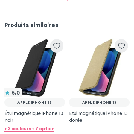
Samsung Galaxy S20 FE
Samsung Galaxy A26
Produits similaires
Samsung Galaxy S22
iPhone 17e
iPhone SE 2022
Samsung Galaxy S22 Ultra
Samsung Galaxy S26 Plus
iPhone 8
5.0
APPLE IPHONE 13
APPLE IPHONE 13
iPhone 13
iPhone 13 Mini
Étui magnétique iPhone 13
Étui magnétique iPhone 13
noir
dorée
+ 3 couleurs + 7 option