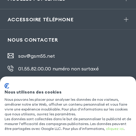
ACCESSOIRE TÉLÉPHONE
NOUS CONTACTER
sav@gsm55.net
01.55.82.00.00
numéro non surtaxé
30, bis rue Girard
,
93100 Montreuil
Nous utilisons des cookies
Nous pouvons les placer pour analyser les données de nos visiteurs,
améliorer notre site Web, afficher un contenu personnalisé et vous faire
SUIVEZ NOUS
vivre une expérience inoubliable. Pour plus d'informations sur les cookies
que nous utilisons, ouvrez les paramètres.
Les données sont collectées dans le but de personnaliser la publicité et de
mesurer l'efficacité des campagnes publicitaires. Les données peuvent
être partagées avec Google LLC. Pour plus d'informations,
cliquez ici
.