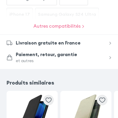
iPhone 17
Samsung Galaxy S24 Ultra
Autres compatibilités
Samsung Galaxy S26
Honor Magic 8 Lite
Livraison gratuite en France
Samsung Galaxy S23
Paiement, retour, garantie
et autres
Samsung Galaxy S25 Ultra
Samsung Galaxy S23 Ultra
iPhone 17 Pro
Produits similaires
Xiaomi Redmi Note 15 Pro 5G
Samsung Galaxy A54 5G