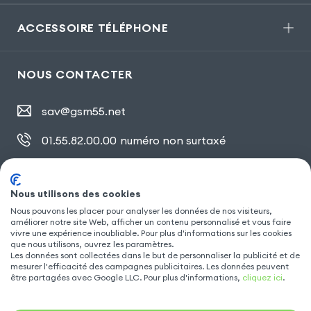
ACCESSOIRE TÉLÉPHONE
NOUS CONTACTER
sav@gsm55.net
01.55.82.00.00
numéro non surtaxé
30, bis rue Girard
,
93100 Montreuil
Nous utilisons des cookies
Nous pouvons les placer pour analyser les données de nos visiteurs,
améliorer notre site Web, afficher un contenu personnalisé et vous faire
SUIVEZ NOUS
vivre une expérience inoubliable. Pour plus d'informations sur les cookies
que nous utilisons, ouvrez les paramètres.
Les données sont collectées dans le but de personnaliser la publicité et de
mesurer l'efficacité des campagnes publicitaires. Les données peuvent
être partagées avec Google LLC. Pour plus d'informations,
cliquez ici
.