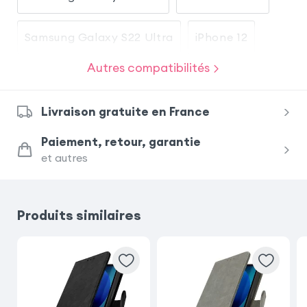
Samsung Galaxy S22 Ultra
iPhone 12
Autres compatibilités
Samsung Galaxy A23 5G
Livraison gratuite en France
iPhone 13 Pro Max
Samsung Galaxy S21
Paiement, retour, garantie
et autres
Xiaomi Redmi Note 11
Xiaomi Redmi Note 14 Pro Plus
Produits similaires
Xiaomi Redmi Note 14 Pro
Google Pixel 8 Pro
Samsung Galaxy A41