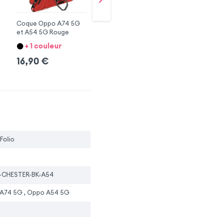
Coque Oppo A74 5G
Coque Oppo A54 5G
Et
et A54 5G Rouge
et A74 5G Souple Noir
A7
+ 1 couleur
12,90
€
1
16,90
€
 Folio
-CHESTER-BK-A54
A74 5G , Oppo A54 5G