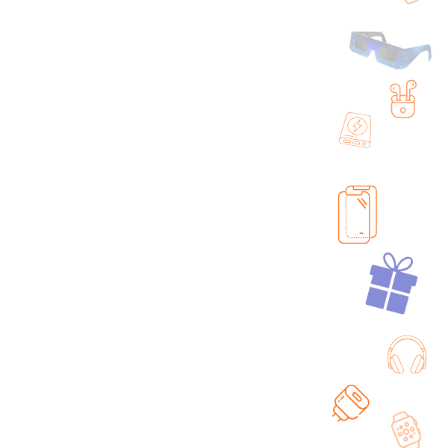
ui Oppo A54 5G et
Coque intégrale Oppo
4 5G - Rouge
A54 et A74 5G Noir
+ 1 couleur
4,90
€
14,90
€