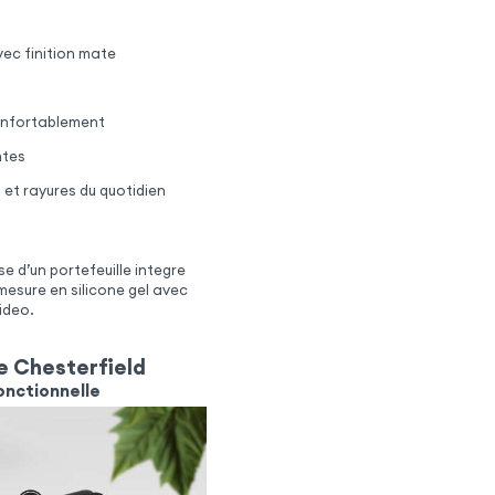
vec finition mate
confortablement
ntes
et rayures du quotidien
e d’un portefeuille integre
mesure en silicone gel avec
video.
ie Chesterfield
onctionnelle