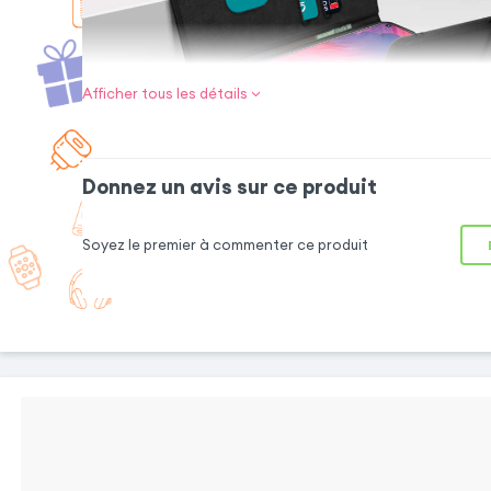
Afficher tous les détails
Donnez un avis sur ce produit
Antichocs et anti-rayures
Soyez le premier à commenter ce produit
Mettez l'intégralité de votre Smartphone à
l'abri des chocs et des rayures avec cette
housse. Elle intègre une coque interne avec
une texture mate pour protéger le mobile
contre les traces. Pour plus de sécurité, une
languette magnétique est intégrée afin
d'éviter les ouvertures accidentelles.