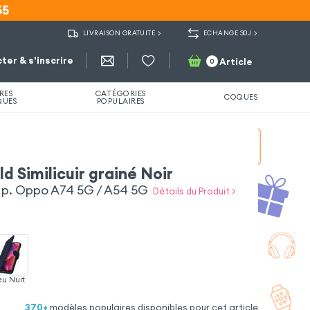
55
55
LIVRAISON GRATUITE
ECHANGE 30J
ter & s'inscrire
Article
0
RES
CATÉGORIES
COQUES
QUES
POPULAIRES
d Similicuir grainé Noir
e p. Oppo A74 5G / A54 5G
Détails du Produit >
eu Nuit
370
+
modèles populaires disponibles pour cet article