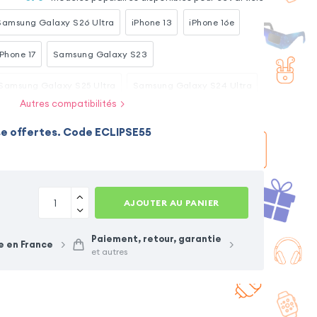
Samsung Galaxy S26 Ultra
iPhone 13
iPhone 16e
iPhone 17
Samsung Galaxy S23
Samsung Galaxy S25 Ultra
Samsung Galaxy S24 Ultra
Autres compatibilités
ra
iPhone 17 Pro
Samsung Galaxy A26
se offertes. Code ECLIPSE55
 5G
Xiaomi Redmi Note 15
AJOUTER AU PANIER
Paiement, retour, garantie
e en France
et autres