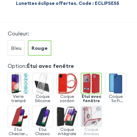
Lunettes éclipse offertes. Code : ECLIPSE55
Couleur
:
Bleu
Rouge
Option
:
Étui avec fenêtre
Verre
Coque
Coque
Étui avec
Coque
trempé
Silicone
cordon
fenêtre
Soft
Touch
Etui
Etui
Coque
Coque
Chesterfi
Classic
intégrale
Anneau