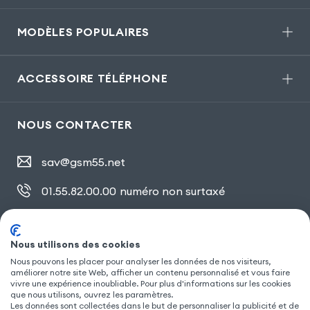
MODÈLES POPULAIRES
ACCESSOIRE TÉLÉPHONE
NOUS CONTACTER
sav@gsm55.net
01.55.82.00.00
numéro non surtaxé
30, bis rue Girard
,
93100 Montreuil
Nous utilisons des cookies
Nous pouvons les placer pour analyser les données de nos visiteurs,
améliorer notre site Web, afficher un contenu personnalisé et vous faire
SUIVEZ NOUS
vivre une expérience inoubliable. Pour plus d'informations sur les cookies
que nous utilisons, ouvrez les paramètres.
Les données sont collectées dans le but de personnaliser la publicité et de