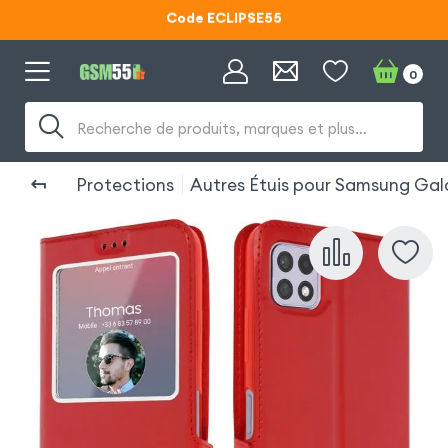
Code ECLIPSE55
Lunettes d'éclipse OFFERTES
0
Code ECLIPSE55
Recherche de produits, marques et plus…
Protections
Autres Étuis pour Samsung Ga