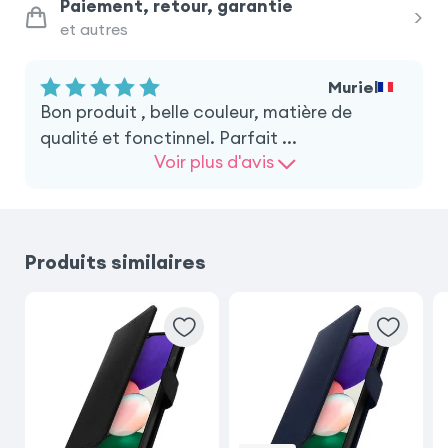
Paiement, retour, garantie
et autres
Samsung Galaxy A21s
iPhone 12 Pro
Muriel
Samsung Galaxy S22 Plus
Bon produit , belle couleur, matière de
qualité et fonctinnel. Parfait ...
Samsung Galaxy A04s
Voir plus d'avis
Samsung Galaxy A13 5G
Produits similaires
Samsung Galaxy A52s
Samsung Galaxy A52