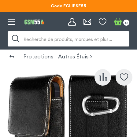
Code ECLIPSE55
Lunettes d'éclipse OFFERTES
0
Code ECLIPSE55
Recherche de produits, marques et plus…
Protections
Autres Étuis