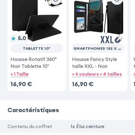
5.0
TABLETTE 10"
SMARTPHONES 152 X 76 MM (MAX)
Housse Rotatif 360°
Housse Fancy Style
Noir Tablette 10"
taille XXL - Noir
+ 1 Taille
+ 6 couleurs + 4 tailles
16,90
€
16,90
€
Caractéristiques
Contenu du coffret
1x Étui ceinture