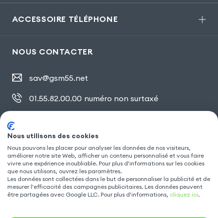
ACCESSOIRE TÉLÉPHONE
NOUS CONTACTER
sav@gsm55.net
01.55.82.00.00
numéro non surtaxé
30, bis rue Girard
,
93100 Montreuil
Nous utilisons des cookies
Nous pouvons les placer pour analyser les données de nos visiteurs,
améliorer notre site Web, afficher un contenu personnalisé et vous faire
SUIVEZ NOUS
vivre une expérience inoubliable. Pour plus d'informations sur les cookies
que nous utilisons, ouvrez les paramètres.
Les données sont collectées dans le but de personnaliser la publicité et de
mesurer l'efficacité des campagnes publicitaires. Les données peuvent
être partagées avec Google LLC. Pour plus d'informations,
cliquez ici
.