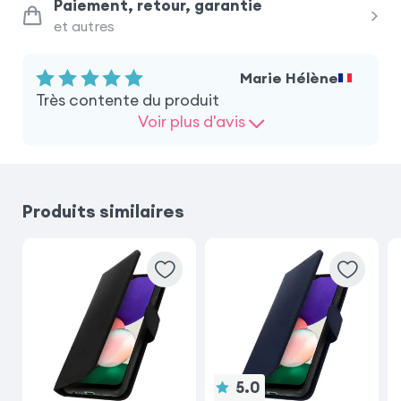
Paiement, retour, garantie
et autres
Xiaomi Redmi Note 15
Marie Hélène
Samsung Galaxy A34 5G
Très contente du produit
Voir plus d'avis
Samsung Galaxy A53 5G
iPhone 14
Samsung Galaxy S25
Produits similaires
Samsung Galaxy S24
5.0