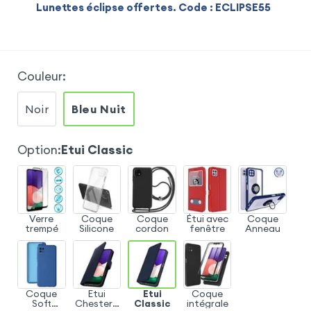
Lunettes éclipse offertes. Code : ECLIPSE55
Couleur
:
Noir
Bleu Nuit
Option
:
Etui Classic
Verre
Coque
Coque
Étui avec
Coque
trempé
Silicone
cordon
fenêtre
Anneau
Coque
Etui
Etui
Coque
Soft
Chesterfi
Classic
intégrale