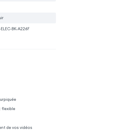
ir
-ELEC-BK-A226F
surpiquée
 flexible
ent de vos vidéos