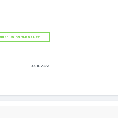
CRIRE UN COMMENTAIRE
CLAPET AIMANTÉ
Fermeture
magnétique
03/11/2023
dissimulée dans le
rabat pour éviter
les risques de
chutes
accidentelles.
RANGEMENTS