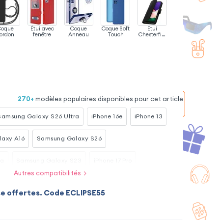
Coque
Étui avec
Coque
Coque Soft
Etui
ordon
fenêtre
Anneau
Touch
Chesterfiel
d
270
+
modèles populaires disponibles pour cet article
Samsung Galaxy S26 Ultra
iPhone 16e
iPhone 13
axy A16
Samsung Galaxy S26
ra
Samsung Galaxy S23
iPhone 17 Pro
Autres compatibilités
sung Galaxy A26
Xiaomi Redmi Note 15
se offertes. Code ECLIPSE55
ra
Samsung Galaxy A54 5G