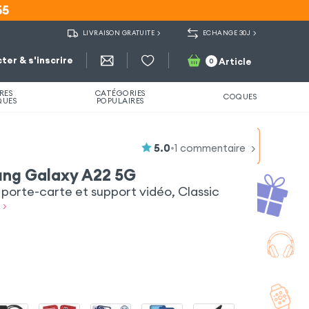
55
55
LIVRAISON GRATUITE
ECHANGE 30J
ter & s'inscrire
Article
0
RES
CATÉGORIES
COQUES
QUES
POPULAIRES
5.0
•
1
commentaire
ung Galaxy A22 5G
orte-carte et support vidéo, Classic
 >