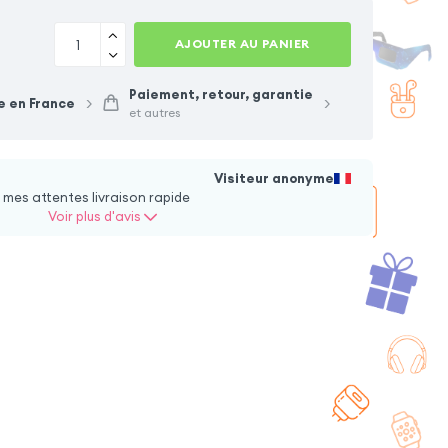
AJOUTER AU PANIER
que Samsung A22
Étui Fenêtre Samsung
 transparent
Galaxy A22 5G Bleu
8 option
+ 1 couleur + 8 option
Paiement, retour, garantie
e en France
et autres
2,90
€
14,90
€
Visiteur anonyme
 mes attentes livraison rapide
Voir plus d'avis