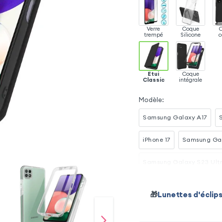
Verre
Coque
trempé
Silicone
c
Etui
Coque
Classic
intégrale
Modèle
:
Samsung Galaxy A17
iPhone 17
Samsung Gal
Samsung Galaxy S23 Ult
iPhone 17 Pro Max
Sam
🎁
Lunettes d'éclip
Samsung Galaxy S24 Ult