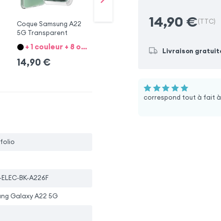
14,90
€
(TTC)
Coque Samsung A22
Étui Samsung A22 5G
Co
5G Transparent
Protection Bleu Nuit
5G
+ 1 couleur + 8 option
+ 1 couleur + 8 option
+ 
Livraison gratuit
14,90
€
14,90
€
1
5.0
correspond tout à fait à
 folio
-ELEC-BK-A226F
ng Galaxy A22 5G