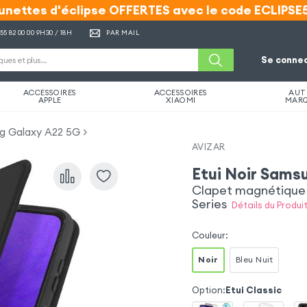
unettes d'éclipse OFFERTES avec le code ECLIPSE
unettes d'éclipse OFFERTES avec le code ECLIPSE
 55 82 00 00
9H30 / 18H
PAR MAIL
Se connec
ACCESSOIRES
ACCESSOIRES
AUT
APPLE
XIAOMI
MAR
ng Galaxy A22 5G
AVIZAR
Etui Noir Sams
Clapet magnétique p
Series
Détails du Produit
Couleur
:
Noir
Bleu Nuit
Option
:
Etui Classic