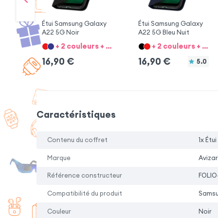
Étui Samsung Galaxy
Étui Samsung Galaxy
A22 5G Noir
A22 5G Bleu Nuit
+ 2 couleurs + 8 option
+ 2 couleurs + 8 option
16,90
€
16,90
€
5.0
Caractéristiques
Contenu du coffret
1x Étui
Marque
Avizar
Référence constructeur
FOLIO
Compatibilité du produit
Samsu
Couleur
Noir