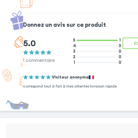
Donnez un avis sur ce produit
5.0
5
1
É
4
0
3
0
2
0
BOUTONS
1
commentaire
1
0
REDÉSSINÉS
La coque de
Visiteur anonyme
maintien redessine
les boutons
correspond tout à fait à mes attentes livraison rapide
latéraux pour offrir
un confort de
manipulation
optimal.
FONCTION