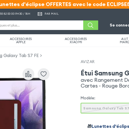
unettes d'éclipse OFFERTES avec le code ECLIPSE
unettes d'éclipse OFFERTES avec le code ECLIPSE
 55 82 00 00
9H30 / 18H
PAR MAIL
Se connec
ACCESSOIRES
ACCESSOIRES
AUT
APPLE
XIAOMI
MAR
g Galaxy Tab S7 FE
AVIZAR
Étui Samsung G
avec Rangement Doc
Cartes - Rouge Bor
Modèle
:
Samsung Galaxy Tab S7
🎁
Lunettes d'éclip