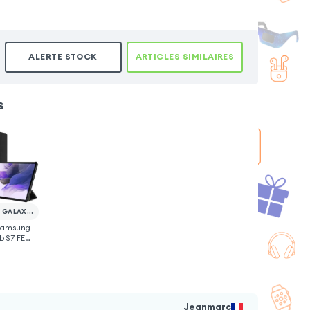
ALERTE STOCK
ARTICLES SIMILAIRES
s
SAMSUNG GALAXY TAB S7 FE
 Samsung
b S7 FE
Jeanmarc