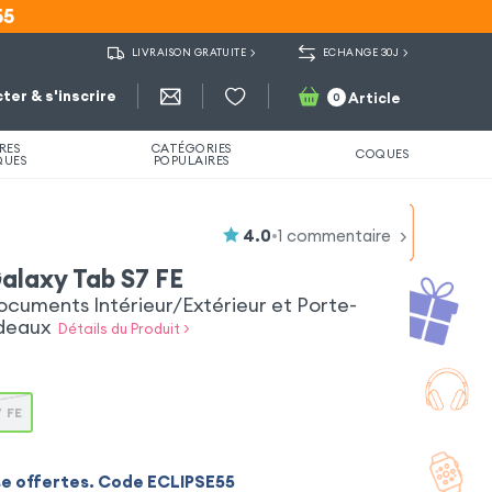
55
55
LIVRAISON GRATUITE
ECHANGE 30J
ter & s'inscrire
Article
0
RES
CATÉGORIES
COQUES
QUES
POPULAIRES
4.0
•
1
commentaire
alaxy Tab S7 FE
uments Intérieur/Extérieur et Porte-
deaux
Détails du Produit >
 FE
se offertes. Code ECLIPSE55