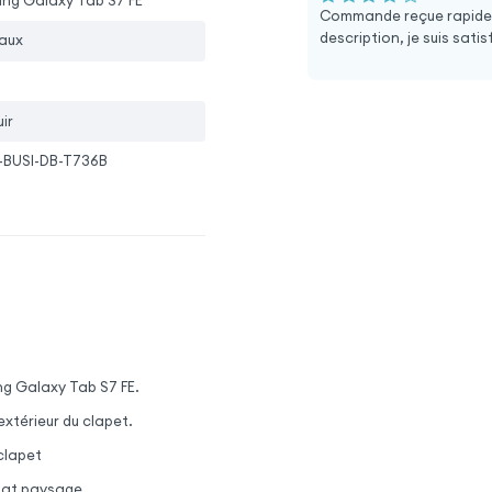
ng Galaxy Tab S7 FE
Commande reçue rapidem
description, je suis sati
aux
ir
-BUSI-DB-T736B
g Galaxy Tab S7 FE.
extérieur du clapet.
clapet
rmat paysage