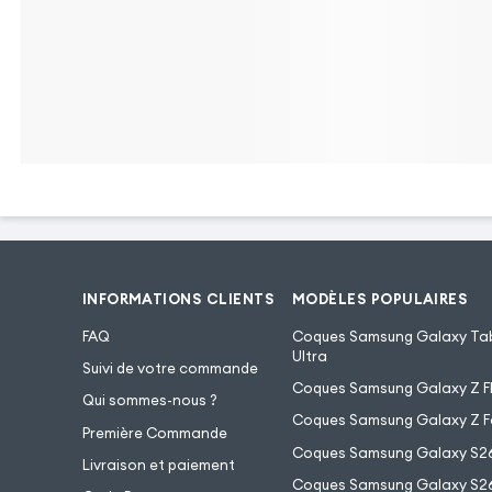
avec housse. Elle
maintien en silic
alvéolé qui encai
chocs et les impact
votre mobile garde
au long de son utili
Une fermeture ultra-sécurisée
INFORMATIONS CLIENTS
MODÈLES POPULAIRES
Doté d'une fermeture magnétique, cet étui
FAQ
Coques Samsung Galaxy Tab
assure que votre tablette ainsi que votre
Ultra
Suivi de votre commande
carte restent parfaitement en place et en
Coques Samsung Galaxy Z Fl
Qui sommes-nous ?
toute sécurité même en cas de chute. Cette
Coques Samsung Galaxy Z F
Première Commande
fermeture aimantée évite toute ouverture
Coques Samsung Galaxy S2
Livraison et paiement
accidentelle et garde le rabat toujours bien
Coques Samsung Galaxy S26