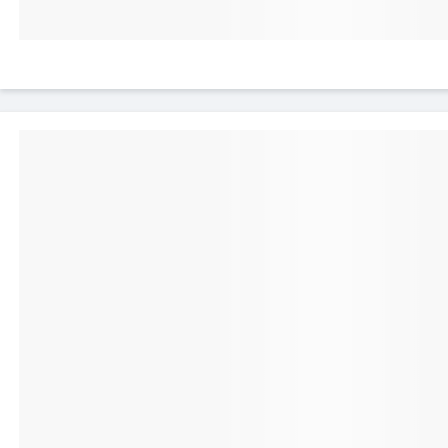
cartes dans
clapet pour 
permis de c
carte de visit
Cet étui portefeuille intègre un astucieux support de v
pratique et très facile à manipuler, vous pourrez 
Galaxy Tab S7 FE dans un angle de vue idéal pour rega
que ce soit un film, des photos, surfer sur Internet ou b
Une protection i
Protégez l'intégr
Galaxy Tab S7 FE 