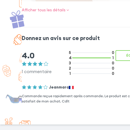
Afficher tous les détails
Donnez un avis sur ce produit
RANGEMENTS
4.0
5
0
INTÉRIEURS
É
4
1
2 espaces de
3
0
rangement pour
2
0
documents et 5
1
commentaire
1
0
rangements pour
cartes à l'intérieur du
clapet.
Jeanmarc
Commande reçue rapidement après commande. Le produit est conf
satisfait de mon achat. Cdlt
BOUTONS
REDESSINÉS
Les boutons volume et power
Un emplac
sont redessinés pour une
intégré 