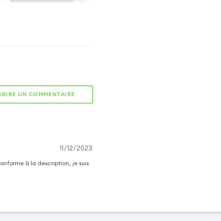
FONCTION
SUPPORT VIDÉO
CRIRE UN COMMENTAIRE
Modulable, le
clapet peut se
transformer en
support pour
vous permettre
11/12/2023
de profiter de
vos contenus.
orme à la description, je suis
EMPLACEMENT
STYLET
ement pour stylet est
au dos de l'étui pour