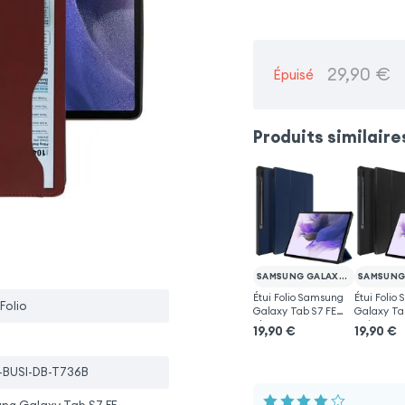
29,90
€
Épuisé
Produits similaire
SAMSUNG GALAXY TAB S7 FE
Étui Folio Samsung
Étui Folio
 Folio
Galaxy Tab S7 FE
Galaxy Ta
Bleu
Noir
19,90
€
19,90
€
-BUSI-DB-T736B