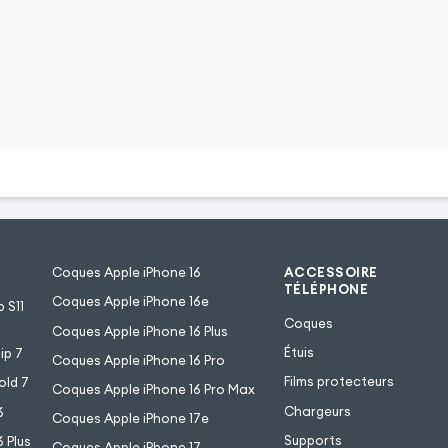
 intègre une coque de
one avec un intérieur
sse sans difficulté les
s en cas de chute. Ainsi,
ra son aspect neuf tout
sation.
Coques Apple iPhone 16
ACCESSOIRE
TÉLÉPHONE
Coques Apple iPhone 16e
 S11
Coques
Coques Apple iPhone 16 Plus
Étuis
ip 7
Coques Apple iPhone 16 Pro
Films protecteurs
old 7
Coques Apple iPhone 16 Pro Max
Chargeurs
6
Coques Apple iPhone 17e
Supports
 Plus
Coques Apple iPhone 17