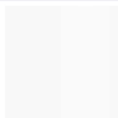
manipulation aisée.
ranger fac
Au-delà de son r
housse folio en s
particulièreme
côté pratique. E
de plusieurs e
pour que vous 
vos indispen
encombrer d'un po
Un espace d
document à l
l'extérieur
papiers, 
importants, 
5 espaces d