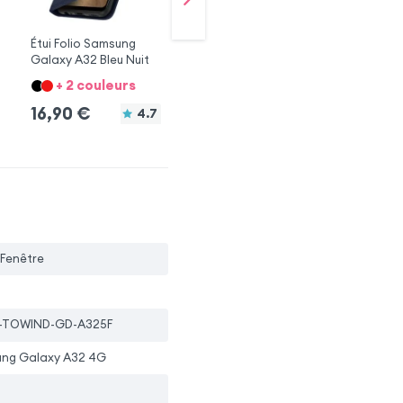
Étui Folio Samsung
Étui Folio Samsung
Co
Galaxy A32 Bleu Nuit
Galaxy A32 Rouge
Av
+ 2 couleurs
+ 2 couleurs
1
16,90
€
16,90
€
4.7
i Fenêtre
-TOWIND-GD-A325F
ng Galaxy A32 4G