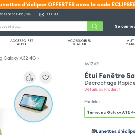
unettes d'éclipse OFFERTES avec le code ECLIPSE
unettes d'éclipse OFFERTES avec le code ECLIPSE
 55 82 00 00
9H30 / 18H
PAR MAIL
Se connec
ACCESSOIRES
ACCESSOIRES
AUT
APPLE
XIAOMI
MAR
ng Galaxy A32 4G
AVIZAR
Étui Fenêtre S
Décrochage Rapide 
Détails du Produit >
Modèle
:
Samsung Galaxy A32 4
🎁
Lunettes d'éclip