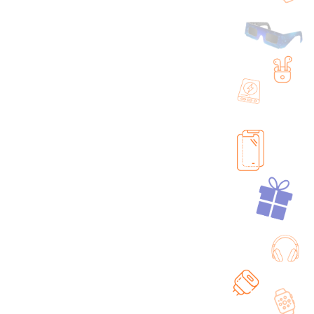
que Samsung A32
Coque Samsung A32
ant Arrière Noir
Cordon, Akashi
4,90
€
14,90
€