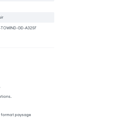
ir
-TOWIND-GD-A325F
G
ations.
u format paysage