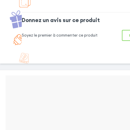
Donnez un avis sur ce produit
FONCTION
Soyez le premier à commenter ce produit
DÉCROCHAGE
RAPIDE
Grâce à l'ouverture
pour décrochage
intégrée, vous pouvez
contrôler rapidement
vos appels.
DOUBLE
LANGUETTE
MAGNÉTIQUE
La coque 
découpes pr
Cet étui est équipé de double languette
les fonctionn
magnétique pour une fermeture ultra-
sécurisée.