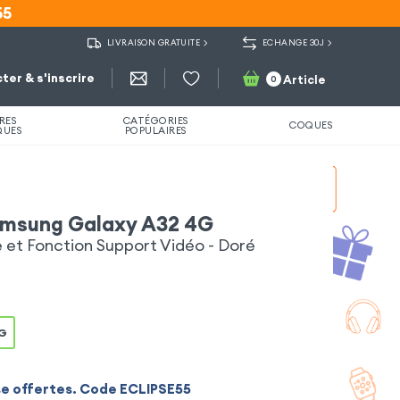
55
55
LIVRAISON GRATUITE
ECHANGE 30J
ter & s'inscrire
Article
0
RES
CATÉGORIES
COQUES
QUES
POPULAIRES
amsung Galaxy A32 4G
et Fonction Support Vidéo - Doré
G
se offertes. Code ECLIPSE55