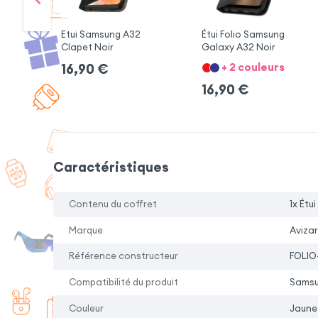
Etui Samsung A32
Étui Folio Samsung
Clapet Noir
Galaxy A32 Noir
+ 2 couleurs
16,90
€
16,90
€
Caractéristiques
Contenu du coffret
1x Étu
Marque
Avizar
Référence constructeur
FOLIO
Compatibilité du produit
Samsu
Couleur
Jaune