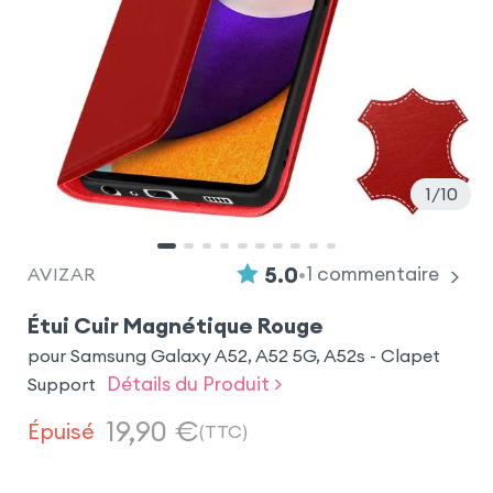
1
10
•
5.0
1
commentaire
AVIZAR
Étui Cuir Magnétique Rouge
pour Samsung Galaxy A52, A52 5G, A52s - Clapet
Détails du Produit >
Support
19,90
€
Épuisé
(TTC)