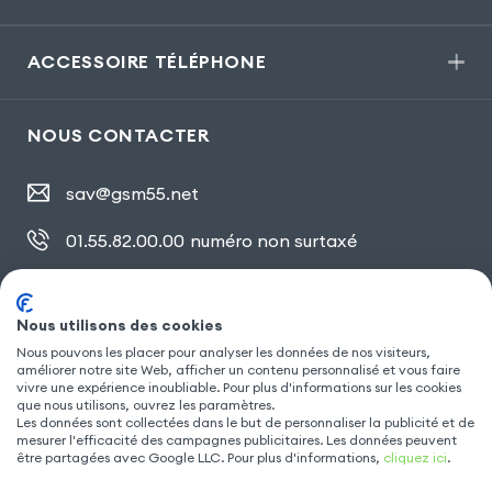
ACCESSOIRE TÉLÉPHONE
NOUS CONTACTER
sav@gsm55.net
01.55.82.00.00
numéro non surtaxé
30, bis rue Girard
,
93100 Montreuil
Nous utilisons des cookies
Nous pouvons les placer pour analyser les données de nos visiteurs,
SUIVEZ NOUS
améliorer notre site Web, afficher un contenu personnalisé et vous faire
vivre une expérience inoubliable. Pour plus d'informations sur les cookies
que nous utilisons, ouvrez les paramètres.
Les données sont collectées dans le but de personnaliser la publicité et de
mesurer l'efficacité des campagnes publicitaires. Les données peuvent
être partagées avec Google LLC. Pour plus d'informations,
cliquez ici
.