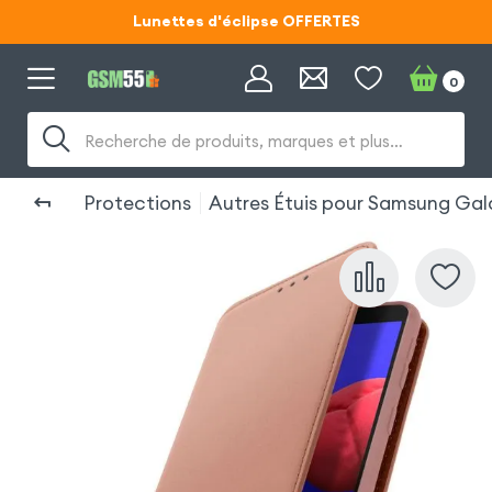
Lunettes d'éclipse OFFERTES
Code ECLIPSE55
0
Lunettes d'éclipse OFFERTES
Recherche de produits, marques et plus…
Code ECLIPSE55
Protections
Autres Étuis pour Samsung Gal