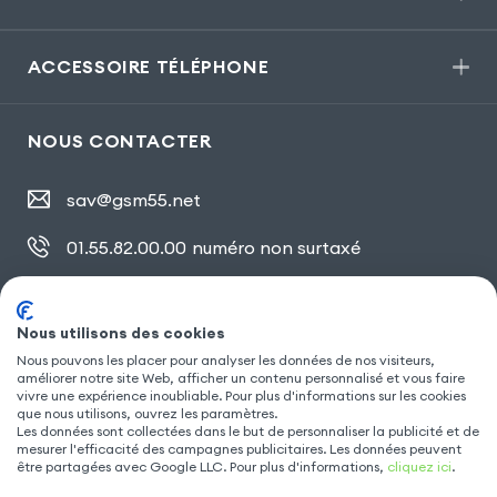
ACCESSOIRE TÉLÉPHONE
NOUS CONTACTER
sav@gsm55.net
01.55.82.00.00
numéro non surtaxé
30, bis rue Girard
,
93100 Montreuil
Nous utilisons des cookies
Nous pouvons les placer pour analyser les données de nos visiteurs,
SUIVEZ NOUS
améliorer notre site Web, afficher un contenu personnalisé et vous faire
vivre une expérience inoubliable. Pour plus d'informations sur les cookies
que nous utilisons, ouvrez les paramètres.
Les données sont collectées dans le but de personnaliser la publicité et de
mesurer l'efficacité des campagnes publicitaires. Les données peuvent
être partagées avec Google LLC. Pour plus d'informations,
cliquez ici
.