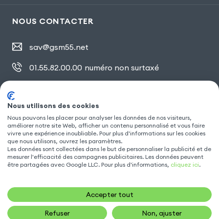
NOUS CONTACTER
sav@gsm55.net
01.55.82.00.00
numéro non surtaxé
30, bis rue Girard
,
93100 Montreuil
Nous utilisons des cookies
Nous pouvons les placer pour analyser les données de nos visiteurs,
SUIVEZ NOUS
améliorer notre site Web, afficher un contenu personnalisé et vous faire
vivre une expérience inoubliable. Pour plus d'informations sur les cookies
que nous utilisons, ouvrez les paramètres.
Les données sont collectées dans le but de personnaliser la publicité et de
mesurer l'efficacité des campagnes publicitaires. Les données peuvent
être partagées avec Google LLC. Pour plus d'informations,
cliquez ici
.
Accepter tout
Refuser
Non, ajuster
16,90
€
AJOUTER AU PANIER