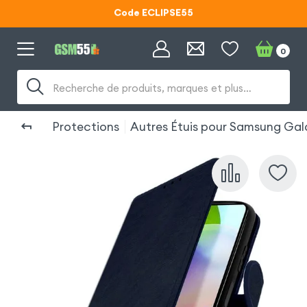
Code ECLIPSE55
Lunettes d'éclipse OFFERTES
0
Code ECLIPSE55
Recherche de produits, marques et plus…
Protections
Autres Étuis pour Samsung Gal