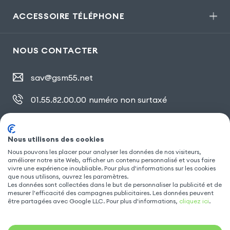
ACCESSOIRE TÉLÉPHONE
NOUS CONTACTER
sav@gsm55.net
01.55.82.00.00
numéro non surtaxé
30, bis rue Girard
,
93100 Montreuil
Nous utilisons des cookies
Nous pouvons les placer pour analyser les données de nos visiteurs,
SUIVEZ NOUS
améliorer notre site Web, afficher un contenu personnalisé et vous faire
vivre une expérience inoubliable. Pour plus d'informations sur les cookies
que nous utilisons, ouvrez les paramètres.
Les données sont collectées dans le but de personnaliser la publicité et de
mesurer l'efficacité des campagnes publicitaires. Les données peuvent
être partagées avec Google LLC. Pour plus d'informations,
cliquez ici
.