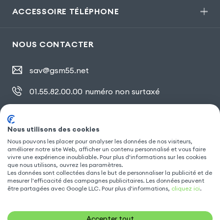
ACCESSOIRE TÉLÉPHONE
NOUS CONTACTER
sav@gsm55.net
01.55.82.00.00
numéro non surtaxé
30, bis rue Girard
,
93100 Montreuil
Nous utilisons des cookies
Nous pouvons les placer pour analyser les données de nos visiteurs,
SUIVEZ NOUS
améliorer notre site Web, afficher un contenu personnalisé et vous faire
vivre une expérience inoubliable. Pour plus d'informations sur les cookies
que nous utilisons, ouvrez les paramètres.
Les données sont collectées dans le but de personnaliser la publicité et de
mesurer l'efficacité des campagnes publicitaires. Les données peuvent
être partagées avec Google LLC. Pour plus d'informations,
cliquez ici
.
Accepter tout