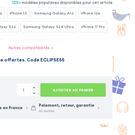
120
+
modèles populaires disponibles pour cet article
ra
iPhone 13
Samsung Galaxy A16
iPhone 16e
laxy S26
Samsung Galaxy S24 Ultra
iPhone 17 Pro
 5G
Samsung Galaxy S23 Ultra
Autres compatibilités
Samsung Galaxy S25
iPhone 17 Pro Max
se offertes. Code ECLIPSE55
Xiaomi Redmi Note 15
AJOUTER AU PANIER
Paiement, retour, garantie
e en France
et autres