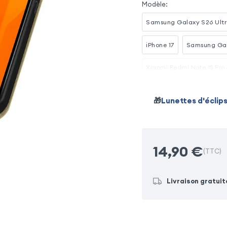
Modèle
:
Samsung Galaxy S26 Ult
iPhone 17
Samsung Ga
Xiaomi Redmi Note 15 Pro
Samsung Galaxy S23
🎁
Lunettes d'éclip
Samsung Galaxy S20 FE
14,90
€
(TTC)
Livraison gratuit