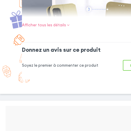
Afficher tous les détails
Donnez un avis sur ce produit
Soyez le premier à commenter ce produit
BOUTONS
REDÉSSINÉS
La coque de
maintien redessine
les boutons
latéraux pour offrir
un confort de
manipulation