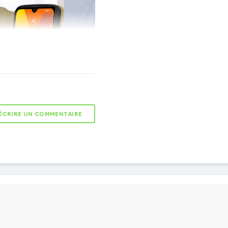
ÉCRIRE UN COMMENTAIRE
CLAPET AIMANTÉ
Fermeture
magnétique
dissimulée dans le
rabat pour éviter
les risques de
chutes
accidentelles.