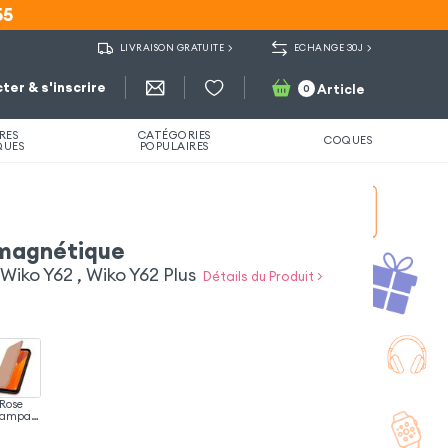
55
55
LIVRAISON GRATUITE
ECHANGE 30J
ter & s'inscrire
Article
0
RES
CATÉGORIES
COQUES
QUES
POPULAIRES
 magnétique
Wiko Y62 , Wiko Y62 Plus
Détails du Produit >
Rose
ampag
ne