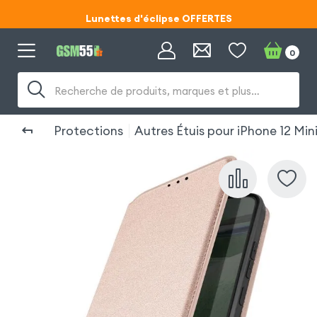
Lunettes d'éclipse OFFERTES
Code ECLIPSE55
0
Lunettes d'éclipse OFFERTES
Recherche de produits, marques et plus…
Code ECLIPSE55
Protections
Autres Étuis pour iPhone 12 Min