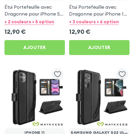
Étui Portefeuille avec
Étui Portefeuille avec
Dragonne pour iPhone SE
Dragonne pour iPhone 16e
2020 / 2022, 8 et 7 - Noir
- Noir Mayaxess
+ 2 couleurs + 5 option
+ 3 couleurs + 6 option
Mayaxess
12,90
€
12,90
€
AJOUTER
AJOUTER
IPHONE 11
SAMSUNG GALAXY S22 ULTRA