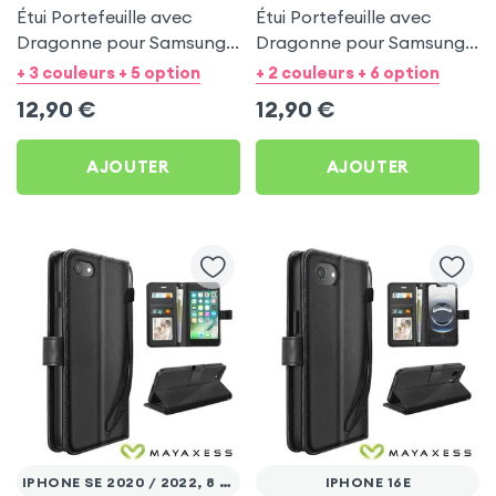
Étui Portefeuille avec
Étui Portefeuille avec
Dragonne pour Samsung
Dragonne pour Samsung
Galaxy A53 5G - Noir
Galaxy A27 - Noir
+ 3 couleurs + 5 option
+ 2 couleurs + 6 option
Mayaxess
Mayaxess
12,90
€
12,90
€
AJOUTER
AJOUTER
IPHONE SE 2020 / 2022, 8 ET 7
IPHONE 16E