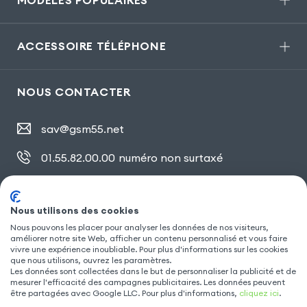
ACCESSOIRE TÉLÉPHONE
NOUS CONTACTER
sav@gsm55.net
01.55.82.00.00
numéro non surtaxé
30, bis rue Girard
,
93100 Montreuil
Nous utilisons des cookies
Nous pouvons les placer pour analyser les données de nos visiteurs,
améliorer notre site Web, afficher un contenu personnalisé et vous faire
SUIVEZ NOUS
vivre une expérience inoubliable. Pour plus d'informations sur les cookies
que nous utilisons, ouvrez les paramètres.
Les données sont collectées dans le but de personnaliser la publicité et de
mesurer l'efficacité des campagnes publicitaires. Les données peuvent
être partagées avec Google LLC. Pour plus d'informations,
cliquez ici
.