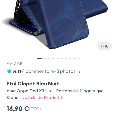
1
10
AVIZAR
•
•
5.0
1
commentaire
3
photos
Étui Clapet Bleu Nuit
pour Oppo Find X3 Lite - Portefeuille Magnétique
Détails du Produit >
Stand
16,90
€
(TTC)