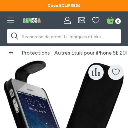
Code ECLIPSE55
Lunettes d'éclipse OFFERTES
0
Code ECLIPSE55
Recherche de produits, marques et plus…
Protections
Autres Étuis pour iPhone SE 20