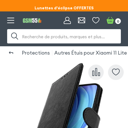
Lunettes d'éclipse OFFERTES
Code ECLIPSE55
0
Lunettes d'éclipse OFFERTES
Recherche de produits, marques et plus…
Code ECLIPSE55
Protections
Autres Étuis pour Xiaomi 11 Lit