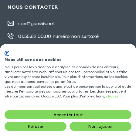
NOUS CONTACTER
sav@gsm55.net
01.55.82.00.00
numéro non surtaxé
30, bis rue Girard
,
93100 Montreuil
Nous utilisons des cookies
Nous pouvons les placer pour analyser les données de nos visiteurs,
améliorer notre site Web, afficher un contenu personnalisé et vous faire
SUIVEZ NOUS
vivre une expérience inoubliable. Pour plus d'informations sur les cookies
que nous utilisons, ouvrez les paramètres.
Les données sont collectées dans le but de personnaliser la publicité et de
mesurer l'efficacité des campagnes publicitaires. Les données peuvent
être partagées avec Google LLC. Pour plus d'informations,
cliquez ici
.
Accepter tout
Refuser
Non, ajuster
16,90
€
AJOUTER AU PANIER