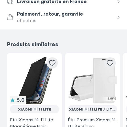
Livraison gratuite en France
Samsung Galaxy S24 Ultra
iPhone 17 Pro
Paiement, retour, garantie
et autres
Xiaomi Redmi Note 15 Pro 5G
Samsung Galaxy S23 Ultra
Produits similaires
Samsung Galaxy S23
Samsung Galaxy S25 Ultra
Samsung Galaxy S25
5.0
XIAOMI MI 11 LITE
XIAOMI MI 11 LITE / LITE 5G NE
Etui Xiaomi Mi 11 Lite
Étui Premium Xiaomi Mi
Magnétique Noir
11 Lite Blanc